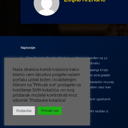
Najnovije:
Film Daniela Pavlića ‘Prašina u vitrini’ nagrađen na 12.
Green Montenegro International Film Festivalu
Naša stranica koristi kolačiće kako
U središtu Petrinje otvorena obnovljena Galerija Krsto
bismo vam iskustvo posjete našem
Hegedušić: Kultura vraćena kući, u samo srce grada!
portalu učinili bržim i kvalitetnijim.
Od petka do nedjelje (31.7. – 2.8.2026.) Arheološki muzej
Klikom na "Prihvati sve" pristajete na
u Zagrebu otvara vrata građanima: Besplatan ulaz kao
korištenje SVIH kolačića, no svoj
zaklon od toplinskog vala
pristanak možete kontrolirati kroz
‘Ni med cvetjem ni pravice’ na Aleji hrvatskih sportskih
izbornik "Postavke kolačića".
velikana
Postavke
Prihvati sve
“Rubikova kocka – složi svoju priču”, projekt nastao iz
potrebe da se čuje glas djece!