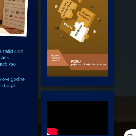
 statističkim
stička
agreb kao
se ove godine
en bogat i