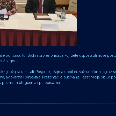
iše od tisuću turističkih profesionalaca koji žele uspostaviti nove posl
azećoj godini.
3. ožujka u 11 sati. Posjetitelji Sajma dobit će važne informacije iz sv
 aviokarata i smještaja. Prezentacije putovanja i destinacija bit će 
i s poznatim blogerima i putopiscima.