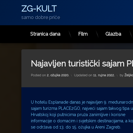
ZG-KULT
samo dobre priče
Stranica dana
Film
Glazba
Preskoči
na
sadržaj
Najavljen turistički saja
Posted on
2. ožujka 2020.
Updated on
11. rujna 2022.
by
Željk
U hotelu Esplanade danas je najavljen 9. međunarodn
sajam turizma PLACE2GO, najveći sajam takvog tipa u
Hrvatskoj koji putnicima pruža zanimljive i korisne
informacije o domaćim i svjetskim destinacijama, a ko
se održava od 13. do 15. ožujka u Areni Zagreb.