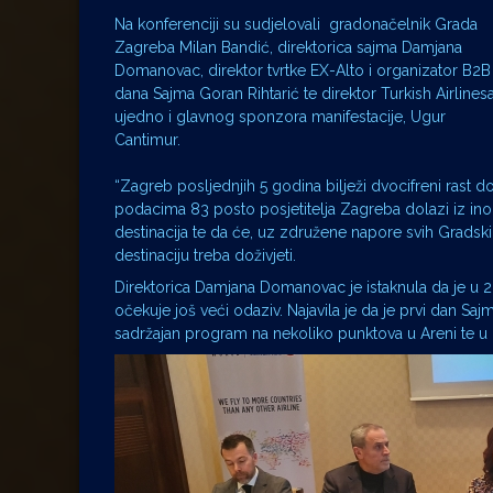
Na konferenciji su sudjelovali gradonačelnik Grada
Zagreba Milan Bandić, direktorica sajma Damjana
Domanovac, direktor tvrtke EX-Alto i organizator B2B
dana Sajma Goran Rihtarić te direktor Turkish Airlinesa
ujedno i glavnog sponzora manifestacije, Ugur
Cantimur.
“Zagreb posljednjih 5 godina bilježi dvocifreni rast d
podacima 83 posto posjetitelja Zagreba dolazi iz inoze
destinacija te da će, uz združene napore svih Gradskih
destinaciju treba doživjeti.
Direktorica Damjana Domanovac je istaknula da je u 2
očekuje još veći odaziv. Najavila je da je prvi dan Saj
sadržajan program na nekoliko punktova u Areni te 