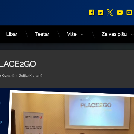
Facebook
LinkedIn
X.com
You
Libar
Teatar
Više
Za vas pišu
m PLACE2GO
Kategorije:
o Krznarić
Željko Krznarić
i
ji