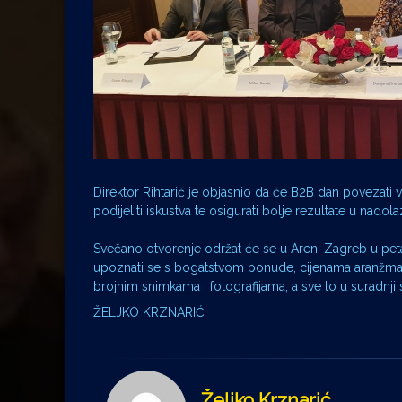
Direktor Rihtarić je objasnio da će B2B dan povezati v
podijeliti iskustva te osigurati bolje rezultate u nadol
Svečano otvorenje održat će se u Areni Zagreb u petak 1
upoznati se s bogatstvom ponude, cijenama aranžmana,
brojnim snimkama i fotografijama, a sve to u suradnj
ŽELJKO KRZNARIĆ
Željko Krznarić