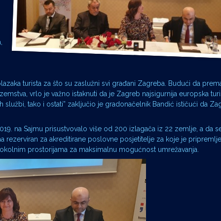
,
olazaka turista za što su zaslužni svi građani Zagreba. Budući da prema
mstva, vrlo je važno istaknuti da je Zagreb najsigurnija europska turi
 službi, tako i ostati” zaključio je gradonačelnik Bandić ističući da Z
019. na Sajmu prisustvovalo više od 200 izlagača iz 22 zemlje, a da 
ma rezerviran za akreditirane poslovne posjetitelje za koje je pripremlj
u okolnim prostorijama za maksimalnu mogućnost umrežavanja.