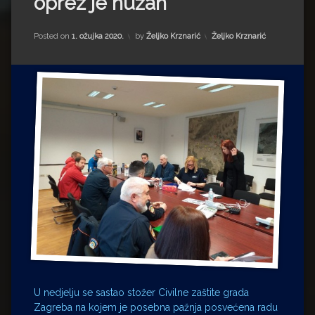
oprez je nužan
Impressum
Milenko Strižak
Drugi autori
Drugi autori
Kategorije:
Posted on
1. ožujka 2020.
by
Željko Krznarić
Željko Krznarić
Matea Andrić
Ljiljana Lekanić-Kljaić
Željko Krznarić
Mario Lovreković
Miroslav Šantek
U nedjelju se sastao stožer Civilne zaštite grada
Zagreba na kojem je posebna pažnja posvećena radu