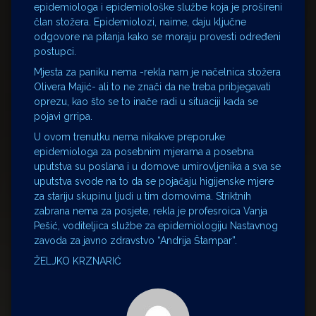
epidemiologa i epidemiološke službe koja je prošireni
član stožera. Epidemiolozi, naime, daju ključne
odgovore na pitanja kako se moraju provesti određeni
postupci.
Mjesta za paniku nema -rekla nam je načelnica stožera
Olivera Majić- ali to ne znači da ne treba pribjegavati
oprezu, kao što se to inače radi u situaciji kada se
pojavi grripa.
U ovom trenutku nema nikakve preporuke
epidemiologa za posebnim mjerama a posebna
uputstva su poslana i u domove umirovljenika a sva se
uputstva svode na to da se pojačaju higijenske mjere
za stariju skupinu ljudi u tim domovima. Striktnih
zabrana nema za posjete, rekla je profesroica Vanja
Pešić, voditeljica službe za epidemiologiju Nastavnog
zavoda za javno zdravstvo “Andrija Štampar”.
ŽELJKO KRZNARIĆ