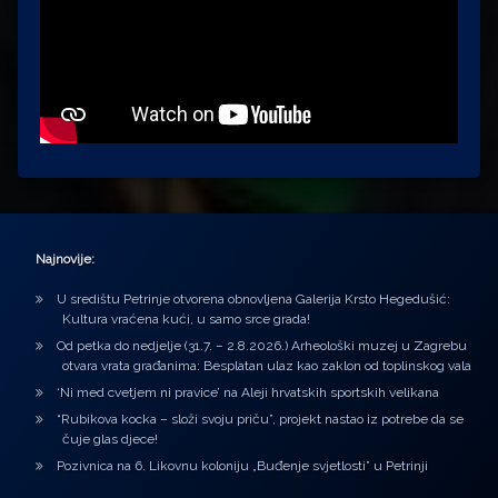
Najnovije:
U središtu Petrinje otvorena obnovljena Galerija Krsto Hegedušić:
Kultura vraćena kući, u samo srce grada!
Od petka do nedjelje (31.7. – 2.8.2026.) Arheološki muzej u Zagrebu
otvara vrata građanima: Besplatan ulaz kao zaklon od toplinskog vala
‘Ni med cvetjem ni pravice’ na Aleji hrvatskih sportskih velikana
“Rubikova kocka – složi svoju priču”, projekt nastao iz potrebe da se
čuje glas djece!
Pozivnica na 6. Likovnu koloniju „Buđenje svjetlosti” u Petrinji