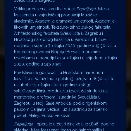
Sveučilišta u Zagrebu
Velika premijerna izvedba opere
Pepeljuga
Julesa
Masseneta u zajedničkoj produkciji Muzičke
akademije, Akademije dramske umjetnosti, Akademije
likovnih umjetnosti, Tekstilno-tehnološkog fakulteta,
Arhitektonskog fakulteta Sveučilišta u Zagrebu i
Hrvatskog narodnog kazališta u Varaždinu, bit će
održana u subotu 7. ožujka 2020. godine u 19:30 sati u
Koncertnoj dvorani Blagoje Bersa s repriznim
izvedbama u ponedjeljak 9. ožujka i u srijedu 11. ožujka
2020. godine u 19:30 sati.
Predstava će gostovati i u Hrvatskom narodnom
kazalištu u Varaždinu u petak 13. ožujka u 18:30 sati te
u subotu 14. ožujka 2020. godine u 18:30
sati. Ovogodišnju produkciju izvest će studenti uz
mentorstvo profesora i suradnika Sveučilišta u
Zagrebu, u režiji Saše Anočića, pod dirigentskom
palicom Darijana Ivezića i uz suradnicu za scenski
pokret, Mateju Pučko Petković.
Pepeljuga
, opera je u četiri čina koju je 1896. godine
skladao Jules Massenet, jedan od najpoznatijih i