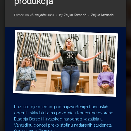
produkcija
Impressum
Milenko Strižak
Drugi autori
Drugi autori
Kategorije:
Posted on
28. veljače 2020.
by
Željko Krznarić
Željko Krznarić
Matea Andrić
Ljiljana Lekanić-Kljaić
Željko Krznarić
Mario Lovreković
Miroslav Šantek
Poznato djelo jednog od najizvođenijih francuskih
opernih skladatelja na pozornicu Koncertne dvorane
Blagoja Berse i Hrvatskog narodnog kazališta u
Varaždinu donosi preko stotinu nadarenih studenata