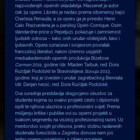
najizvođenijih opernih skladatelja. Massenet je autor
čak 34 opere. Libreto je nastao prema istoimenoj bajci
Charlesa Perraulta, a za operu ga je priredio Henri
Caïn. Praizvedena je u pariškoj Opéri-Comique. Osim
standardne priče o Pepeljuzi, pokazuje i zamršenost
ljudskih odnosa – kako onih unutar-obiteljskih, tako i
ljubavnih. Opera označava i svojevrsni povratak
francuskoj literaturi, nakon iznimno uspjelih
međuakademskih opernih produkcija Bizetove
Carmen
2011. godine (dir. Mladen Tarbuk, red. Dora
Ruždjak Podolski) te Stravinskijeva
Slavuja
2013.
godine, koji je izveden i unutar zagrebačkog Biennala
(dir. Darijan Ivezić, red. Dora Ruždjak Podolski).
Ova suradnja predstavlja dragocjeno iskustvo za
studente kojima su ovakvi projekti često i diplomski
ispiti te njihova ulaznica u profesionalni svijet. Prema
mišljenju kritike i publike ovi su operni projekti u
svakom segmentu na visokoj profesionalnoj razini. Uz
mentorstvo svojih profesora, preko stotinu nadarenih
studenata Sveučilišta u Zagrebu donose nam još
jednu opernu uspješnicu, s ciljem razvijanja