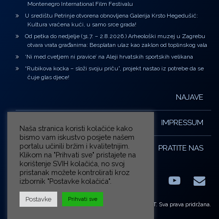
Montenegro International Film Festivalu
U središtu Petrinje otvorena obnovljena Galerija Krsto Hegedušić:
Kultura vraćena kući, u samo srce grada!
Od petka do nedjelje (31.7. – 2.8.2026.) Arheološki muzej u Zagrebu
otvara vrata građanima: Besplatan ulaz kao zaklon od toplinskog vala
‘Ni med cvetjem ni pravice’ na Aleji hrvatskih sportskih velikana
“Rubikova kocka – složi svoju priču”, projekt nastao iz potrebe da se
čuje glas djece!
NAJAVE
IMPRESSUM
Naša stranica koristi kolačiće kako
bismo vam iskustvo posjete našem
portalu učinili bržim i kvalitetnijim.
PRATITE NAS
Klikom na "Prihvati sve" pristajete na
korištenje SVIH kolačića, no svoj
pristanak možete kontrolirati kroz
izbornik "Postavke kolačića".
Facebook
LinkedIn
YouTub
E-m
X.com
Postavke
Prihvati sve
© ZG-KULT. Sva prava pridržana.