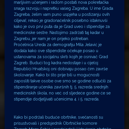
marljivim učenjem i radom postati nova pokretačka
snaga razvoju i napretku vašeg Zagreba. U ime Grada
Zagreba, želim vam puno uspjeha u postizanju ovih
ciljeva!, rekao je gradonačelnik posebno istaknuvši
kako je ovo prvi puta da je Grad uveo i stipendije za
medicinske sestre. Nastojimo zadržati taj kadar u
Zagrebu, jer nam je on prijeko potreban.
Pročelnica Ureda za demografiju Mila Jelavić je
dodala kako ove stipendiste očekuje posao u
ustanovama za socijalnu skrb kojih je osnivač Grad
Zagreb. Budući tog kadra nedostaje i u cijeloj
Republici Hrvatskoj oni dobivaju posao čim završe
školovanje. Kako bi što prije bili u mogućnosti
zaposliti takve osobe ove smo se godine odlučili za
stipendiranje učenika završnih tj. 5. razreda srednjih
medicinskih škola, no već od sljedeće godine će se
stipendije dodjeljivati učenicima 4. i 5. razreda.
Kako bi podržali buduće obrtnike, svečanosti su
prisustvovali i predsjednik Obrtničke komore