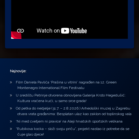
Najnovije:
Film Daniela Pavlića ‘Prašina u vitrini’ nagrađen na 12. Green
Montenegro International Film Festivalu
U središtu Petrinje otvorena obnovljena Galerija Krsto Hegedušić:
Kultura vraćena kući, u samo srce grada!
Od petka do nedjelje (31.7. – 2.8.2026.) Arheološki muzej u Zagrebu
otvara vrata građanima: Besplatan ulaz kao zaklon od toplinskog vala
‘Ni med cvetjem ni pravice’ na Aleji hrvatskih sportskih velikana
“Rubikova kocka – složi svoju priču”, projekt nastao iz potrebe da se
čuje glas djece!