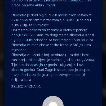
Zagreb Mirza Šabić i predsjednik Udruženja obrtnika
grada Zagreba Antun Trojnar.
Stipendije je dobilo 5 budućih medicinskih sestara te
67 učenika deficitarnih zanimanja, a isplaćuju se od 1.
rujna 2019. za 10 mjeseci.
Prvi razredi deficitarnih zanimanja preko stipendije
dobiju 1.000,00 kuna, za drugi razred stipendija iznosi
1.300,00 kuna odnosno za treći razred 1.600,00 kuna.
Stipendija za medicinske sestre iznosi 2.618,70 kuna
mjesečno.
Stipendija za učenike koji se obrazuju za deficitarna
zanimanja ustanovljena je školske godine 2003./2004.
Tijekom dosadašnjih 17 godina, uključujući i ovu
školsku godinu, Grad Zagreb stipendirao je ukupno
1.727 učenika za što je ukupno izdvojeno oko 56
milijuna kuna.
ŽELJKO KRZNARIĆ