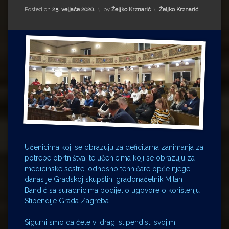
Impressum
Milenko Strižak
Kategorije:
Posted on
25. veljače 2020.
by
Željko Krznarić
Željko Krznarić
Drugi autori
Drugi autori
Matea Andrić
Ljiljana Lekanić-Kljaić
Željko Krznarić
Mario Lovreković
Učenicima koji se obrazuju za deficitarna zanimanja za
Miroslav Šantek
potrebe obrtništva, te učenicima koji se obrazuju za
medicinske sestre, odnosno tehničare opće njege,
danas je Gradskoj skupštini gradonačelnik Milan
Bandić sa suradnicima podijelio ugovore o korištenju
Stipendije Grada Zagreba.
Sigurni smo da ćete vi dragi stipendisti svojim