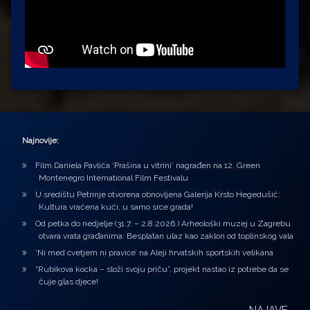
Najnovije:
Film Daniela Pavlića ‘Prašina u vitrini’ nagrađen na 12. Green
Montenegro International Film Festivalu
U središtu Petrinje otvorena obnovljena Galerija Krsto Hegedušić:
Kultura vraćena kući, u samo srce grada!
Od petka do nedjelje (31.7. – 2.8.2026.) Arheološki muzej u Zagrebu
otvara vrata građanima: Besplatan ulaz kao zaklon od toplinskog vala
‘Ni med cvetjem ni pravice’ na Aleji hrvatskih sportskih velikana
“Rubikova kocka – složi svoju priču”, projekt nastao iz potrebe da se
čuje glas djece!