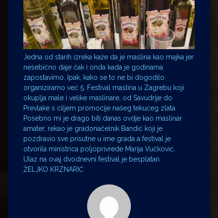
Jedna od starih izreka kaže da je maslina kao majka jer
nesebično daje čak i onda kada je godinama
zapostavimo. Ipak, kako se to ne bi dogodilo
organiziramo već 5. Festival maslina u Zagrebu koji
okuplja male i velike maslinare, od Savudrije do
Prevlake s ciljem promocije našeg tekućeg zlata.
Posebno mi je drago biti danas ovdje kao maslinar
amater, rekao je gradonačelnik Bandić koji je
pozdravio sve prisutne u ime grada a festival je
otvorila ministrica poljoprivrede Marija Vučković.
Ulaz na ovaj dvodnevni festival je besplatan.
ŽELJKO KRZNARIĆ