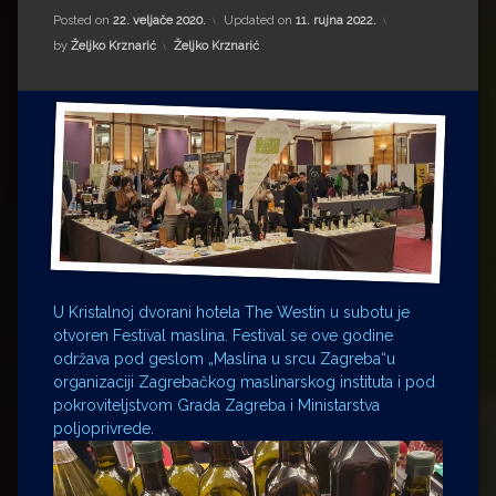
Impressum
Milenko Strižak
Posted on
22. veljače 2020.
Updated on
11. rujna 2022.
Kategorije:
by
Željko Krznarić
Željko Krznarić
Drugi autori
Drugi autori
Matea Andrić
Ljiljana Lekanić-Kljaić
Željko Krznarić
Mario Lovreković
U Kristalnoj dvorani hotela The Westin u subotu je
Miroslav Šantek
otvoren Festival maslina. Festival se ove godine
održava pod geslom „Maslina u srcu Zagreba“u
organizaciji Zagrebačkog maslinarskog instituta i pod
pokroviteljstvom Grada Zagreba i Ministarstva
poljoprivrede.