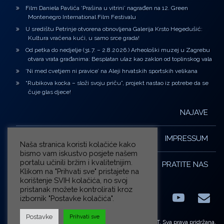
Film Daniela Pavlića ‘Prašina u vitrini’ nagrađen na 12. Green
Montenegro International Film Festivalu
U središtu Petrinje otvorena obnovljena Galerija Krsto Hegedušić:
Kultura vraćena kući, u samo srce grada!
Od petka do nedjelje (31.7. – 2.8.2026.) Arheološki muzej u Zagrebu
otvara vrata građanima: Besplatan ulaz kao zaklon od toplinskog vala
‘Ni med cvetjem ni pravice’ na Aleji hrvatskih sportskih velikana
“Rubikova kocka – složi svoju priču”, projekt nastao iz potrebe da se
čuje glas djece!
NAJAVE
IMPRESSUM
Naša stranica koristi kolačiće kako
bismo vam iskustvo posjete našem
portalu učinili bržim i kvalitetnijim.
PRATITE NAS
Klikom na "Prihvati sve" pristajete na
korištenje SVIH kolačića, no svoj
pristanak možete kontrolirati kroz
izbornik "Postavke kolačića".
Facebook
LinkedIn
YouTub
E-m
X.com
Postavke
Prihvati sve
© ZG-KULT. Sva prava pridržana.