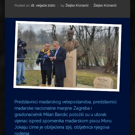
Impressum
Milenko Strižak
Kategorije:
Posted on
18. veljače 2020.
by
Željko Krznarić
Željko Krznarić
Drugi autori
Drugi autori
Matea Andrić
Ljiljana Lekanić-Kljaić
Željko Krznarić
Mario Lovreković
Miroslav Šantek
Predstavnici mađarskog veleposlanstva, predstavnici
mađarske nacionalne manjine Zagreba i
gradonačelnik Milan Bandić položili su u utorak
vijenac ispred spomenika mađarskom piscu Moru
Jokaiju čime je obilježena 195, obljetnica njegova
rođenja.