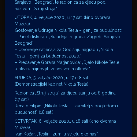
Sarajevo i Beograd“, te radionica za djecu pod
nazivom „Struji struja“.
UTORAK, 4. veljače 2020., u 17 sati (kino dvorana
Muzeja)
Gostovanje Udruge Nikola Tesla – genij za budućnost:
– Panel diskusija: „Suradnja tri grada: Zagreb, Sarajevo i
Beograd“
– Otvorenje natječaja za Godišnju nagradu „Nikola
Tesla – genij za budućnost 2020.“
– Predavanje Gorana Marjanovića: „Djelo Nikole Tesle
u okviru najnovijih znanstvenih otkrića“
SRIJEDA, 5. veljače 2020., u 17 i 18 sati
(Demonstracijski kabinet Nikola Tesla)
Radionica „Struji struja“ za djecu stariju od 8 godina.
(17 sati)
Renato Filipin: „Nikola Tesla – izumitelj s pogledom u
budućnost“ (18 sati)
ČETVRTAK, 6. veljače 2020., u 18 sati (kino dvorana
Muzeja),
Ivan Kožar: „Teslini izumi u svijetu oko nas“