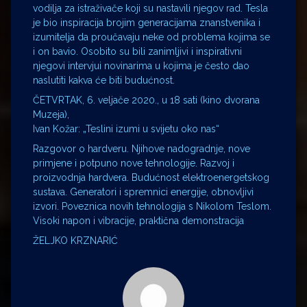
vodilja za istraživače koji su nastavili njegov rad. Tesla
je bio inspiracija brojim generacijama znanstvenika i
izumitelja da proučavaju neke od problema kojima se
i on bavio. Osobito su bili zanimljivi i inspirativni
njegovi intervjui novinarima u kojima je često dao
naslutiti kakva će biti budućnost.
ČETVRTAK, 6. veljače 2020., u 18 sati (kino dvorana
Muzeja),
Ivan Kožar: „Teslini izumi u svijetu oko nas“
Razgovor o hardveru. Njihove nadogradnje, nove
primjene i potpuno nove tehnologije. Razvoj i
proizvodnja hardvera. Budućnost elektroenergetskog
sustava. Generatori i spremnici energije, obnovljivi
izvori. Poveznica novih tehnologija s Nikolom Teslom.
Visoki napon i vibracije, praktična demonstracija
ŽELJKO KRZNARIĆ