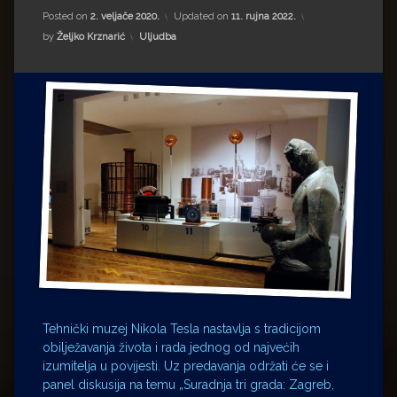
Impressum
Milenko Strižak
Posted on
2. veljače 2020.
Updated on
11. rujna 2022.
Kategorije:
by
Željko Krznarić
Uljudba
Drugi autori
Drugi autori
Matea Andrić
Ljiljana Lekanić-Kljaić
Željko Krznarić
Mario Lovreković
Miroslav Šantek
Tehnički muzej Nikola Tesla nastavlja s tradicijom
obilježavanja života i rada jednog od najvećih
izumitelja u povijesti. Uz predavanja održati će se i
panel diskusija na temu „Suradnja tri grada: Zagreb,