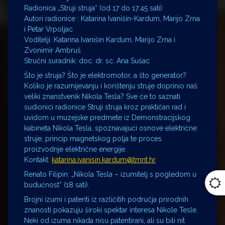
Radionica „Struji struja“ (od 17 do 17:45 sati)
Autori radionice : Katarina Ivanišin-Kardum, Marijo Zrna
i Petar Vrpoljac
Voditelji: Katarina Ivanišin Kardum, Marijo Zrna i
Zvonimir Ambruš
Stručni suradnik: doc. dr. sc. Ana Sušac
Što je struja? Što je elektromotor, a što generator?
Koliko je razumijevanju i korištenju struje doprinio naš
veliki znanstvenik Nikola Tesla? Sve će to saznati
sudionici radionice Struji struja kroz praktičan rad i
uvidom u muzejske predmete iz Demonstracijskog
kabineta Nikola Tesla, spoznavajući osnove električne
struje, princip magnetskog polja te proces
proizvodnje električne energije.
Kontakt:
katarina.ivanisin.kardum@tmnt.hr
Renato Filipin: „Nikola Tesla – izumitelj s pogledom u
budućnost“ (18 sati).
Brojni izumi i patenti iz različitih područja prirodnih
znanosti pokazuju široki spektar interesa Nikole Tesle.
Neki od izuma nikada nisu patentirani, ali su bili nit