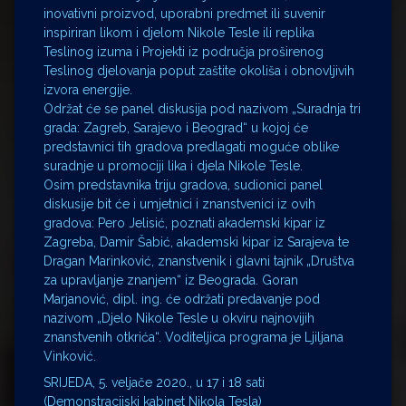
inovativni proizvod, uporabni predmet ili suvenir
inspiriran likom i djelom Nikole Tesle ili replika
Teslinog izuma i Projekti iz područja proširenog
Teslinog djelovanja poput zaštite okoliša i obnovljivih
izvora energije.
Održat će se panel diskusija pod nazivom „Suradnja tri
grada: Zagreb, Sarajevo i Beograd“ u kojoj će
predstavnici tih gradova predlagati moguće oblike
suradnje u promociji lika i djela Nikole Tesle.
Osim predstavnika triju gradova, sudionici panel
diskusije bit će i umjetnici i znanstvenici iz ovih
gradova: Pero Jelisić, poznati akademski kipar iz
Zagreba, Damir Šabić, akademski kipar iz Sarajeva te
Dragan Marinković, znanstvenik i glavni tajnik „Društva
za upravljanje znanjem“ iz Beograda. Goran
Marjanović, dipl. ing. će održati predavanje pod
nazivom „Djelo Nikole Tesle u okviru najnovijih
znanstvenih otkrića“. Voditeljica programa je Ljiljana
Vinković.
SRIJEDA, 5. veljače 2020., u 17 i 18 sati
(Demonstracijski kabinet Nikola Tesla)