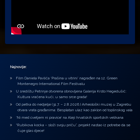
Najnovije:
Film Daniela Pavlića ‘Prašina u vitrini’ nagrađen na 12. Green
Montenegro International Film Festivalu
U središtu Petrinje otvorena obnovljena Galerija Krsto Hegedušić:
Kultura vraćena kući, u samo srce grada!
Od petka do nedjelje (31.7. – 2.8.2026.) Arheološki muzej u Zagrebu
otvara vrata građanima: Besplatan ulaz kao zaklon od toplinskog vala
‘Ni med cvetjem ni pravice’ na Aleji hrvatskih sportskih velikana
“Rubikova kocka – složi svoju priču”, projekt nastao iz potrebe da se
čuje glas djece!