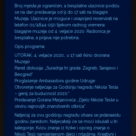
Broj mjesta je ograničen, a besplatne ulaznice podižu
se na dan predavanja od 9 do 17 sati na blagajni
Muzeja. Ulaznice je moguće i unaprijed rezervirati na
telefon 01/4844-050 tijekom radnog vremena
blagajne muzeja od 4. veljače 2020. Radionica je
besplatna, a prijava nije potrebna.
Opis programa:
UTORAK, 4. veljače 2020., u 17 sati (kino dvorana
Muzeja)
Panel diskusija: „Suradnja tri grada: Zagreb, Sarajevo i
Beograd“
Proglašenje Ambasadora godine Udruge
Otvorenje natječaja za Godišnju nagradu Nikola Tesla
– genij za budućnost 2020.“
Predavanje Gorana Marjanovića: „Djelo Nikole Tesle u
okviru najnovijih znanstvenih otkrića“
Natječaj za ovu godišnju nagradu otvara se jedanaestu
godinu zaredom. Natjecatelji će se moći iskušati u tri
kategorije, Kvizu znanja iz fizike i općeg znanja o
Nikoli Tesli namijenjenom djeci i mladima, Kreativni i