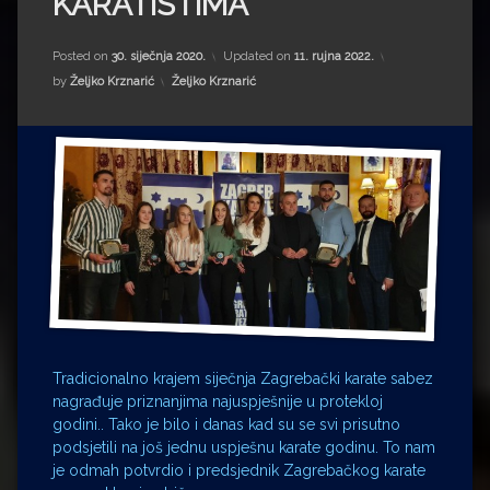
KARATISTIMA
Impressum
Milenko Strižak
Drugi autori
Drugi autori
Posted on
30. siječnja 2020.
Updated on
11. rujna 2022.
Kategorije:
by
Željko Krznarić
Željko Krznarić
Matea Andrić
Ljiljana Lekanić-Kljaić
Željko Krznarić
Mario Lovreković
Miroslav Šantek
Tradicionalno krajem siječnja Zagrebački karate sabez
nagrađuje priznanjima najuspješnije u protekloj
godini.. Tako je bilo i danas kad su se svi prisutno
podsjetili na još jednu uspješnu karate godinu. To nam
je odmah potvrdio i predsjednik Zagrebačkog karate