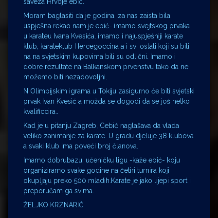
saveza Hrvoje ebič.
Moram baglasiti da je godina iza nas zaista bila
uspješna rekao nam je ebić- imamo svejtskog prvaka
u karateu Ivana Kvesića, imamo i najuspješniji karate
klub, karateklub Hercegoccina a i svi ostali koji su bili
na na svjetskim kupovima bili su odlični. Imamo i
dobre rezultate na Balkanskom prvenstvu tako da ne
možemo biti nezadovoljni.
N Olimpijskim igrama u Tokiju zasigurno će biti svjetski
prvak Ivan Kvesić a možda se dogodi da se još netko
kvalificcira..
Kad je u pitanju Zagreb, Cebić naglašava da vlada
veliko zanimanje za karate. U gradu djeluje 38 klubova
a svaki klub ima poveći broj članova.
Imamo dobrubazu, učeničku ligu -kaže ebić- koju
organiziramo svake godine na četiri turnira koji
okupljaju preko 500 mladih.Karate je jako lijepi sport i
preporučam ga svima.
ŽELJKO KRZNARIĆ