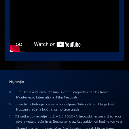
Najnovije:
Film Daniela Pavlića ‘Prašina u vitrini’ nagrađen na 12. Green
Montenegro International Film Festivalu
U središtu Petrinje otvorena obnovljena Galerija Krsto Hegedušić:
Kultura vraćena kući, u samo srce grada!
Od petka do nedjelje (31.7. – 2.8.2026.) Arheološki muzej u Zagrebu
otvara vrata građanima: Besplatan ulaz kao zaklon od toplinskog vala
‘Ni med cvetjem ni pravice’ na Aleji hrvatskih sportskih velikana