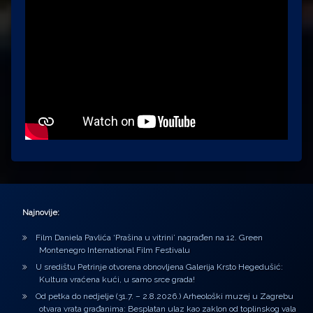
Najnovije:
Film Daniela Pavlića ‘Prašina u vitrini’ nagrađen na 12. Green
Montenegro International Film Festivalu
U središtu Petrinje otvorena obnovljena Galerija Krsto Hegedušić:
Kultura vraćena kući, u samo srce grada!
Od petka do nedjelje (31.7. – 2.8.2026.) Arheološki muzej u Zagrebu
otvara vrata građanima: Besplatan ulaz kao zaklon od toplinskog vala