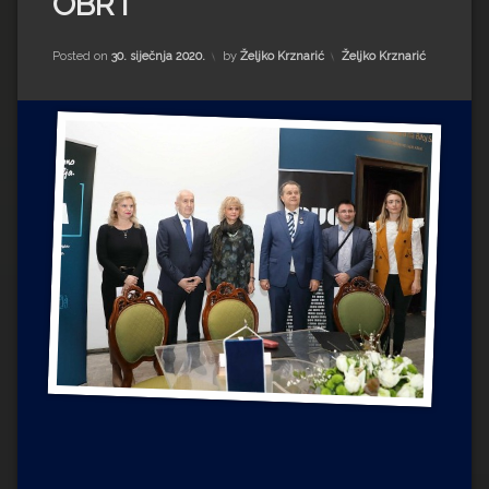
OBRT
Impressum
Milenko Strižak
Drugi autori
Drugi autori
Kategorije:
Posted on
30. siječnja 2020.
by
Željko Krznarić
Željko Krznarić
Matea Andrić
Ljiljana Lekanić-Kljaić
Željko Krznarić
Mario Lovreković
Miroslav Šantek