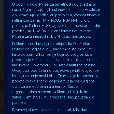
U godini u kojoj Muzej za umjetnost i obrt, jedna od
najznačajnijih i najstarijih ustanova u kulturi u Hrvatskoj
obilježava 140. godišnjicu postojanja, vodeća hrvatska
naftna kompanija INA – INDUSTRIJA NAFTE, d.d.
postala je Partner MUO. Ugovor o partnerskoj suradnji
potpisali su Niko Dalić, član Uprave Ine i ravnatelj
Muzeja za umjetnost i obrt Miroslav Gašparović.
Prilikom predstavljanja suradnje Niko Dalić, član
Uprave Ine naglasio je: „Drago mi je što mogu reći
kako dolazim iz kompanije koja od svog osnutka
prepoznaje važnost kulture za naše društvo te želi biti
involvirana u promociju i očuvanje kulturne baštine.
Ovog puta podržavamo obilježavanje 140. obljetnice
Muzeja za umjetnost i obrt. Značajna je to godišnjica,
pogotovo ako znamo da je institucija ovakvog tipa
osnovana među prvima u Europi. Čestitam
organizatorima na ovom velikom jubileju te im
zahvaljujem što su Inu prepoznali kao pouzdanog
partnera.
Ravnatelj Muzeja za umjetnost i obrt, Miroslav