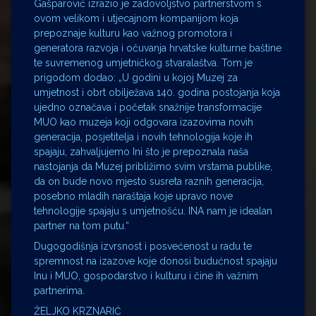
Gašparović izrazio je zadovoljstvo partnerstvom s
ovom velikom i utjecajnom kompanijom koja
prepoznaje kulturu kao važnog promotora i
generatora razvoja i očuvanja hrvatske kulturne baštine
te suvremenog umjetničkog stvaralaštva. Tom je
prigodom dodao: „U godini u kojoj Muzej za
umjetnost i obrt obilježava 140. godina postojanja koja
ujedno označava i početak snažnije transformacije
MUO kao muzeja koji odgovara izazovima novih
generacija, posjetitelja i novih tehnologija koje ih
spajaju, zahvaljujemo Ini što je prepoznala naša
nastojanja da Muzej približimo svim vrstama publike,
da on bude novo mjesto susreta raznih generacija,
posebno mladih naraštaja koje upravo nove
tehnologije spajaju s umjetnošću. INA nam je idealan
partner na tom putu.“
Dugogodišnja izvrsnost i posvećenost u radu te
spremnost na izazove koje donosi budućnost spajaju
Inu i MUO, gospodarstvo i kulturu i čine ih važnim
partnerima.
ŽELJKO KRZNARIĆ