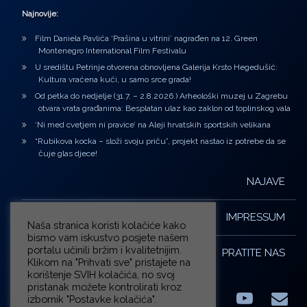
Najnovije:
Film Daniela Pavlića ‘Prašina u vitrini’ nagrađen na 12. Green
Montenegro International Film Festivalu
U središtu Petrinje otvorena obnovljena Galerija Krsto Hegedušić:
Kultura vraćena kući, u samo srce grada!
Od petka do nedjelje (31.7. – 2.8.2026.) Arheološki muzej u Zagrebu
otvara vrata građanima: Besplatan ulaz kao zaklon od toplinskog vala
‘Ni med cvetjem ni pravice’ na Aleji hrvatskih sportskih velikana
“Rubikova kocka – složi svoju priču”, projekt nastao iz potrebe da se
čuje glas djece!
NAJAVE
IMPRESSUM
Naša stranica koristi kolačiće kako
bismo vam iskustvo posjete našem
portalu učinili bržim i kvalitetnijim.
PRATITE NAS
Klikom na "Prihvati sve" pristajete na
korištenje SVIH kolačića, no svoj
pristanak možete kontrolirati kroz
izbornik "Postavke kolačića".
Facebook
LinkedIn
YouTub
E-m