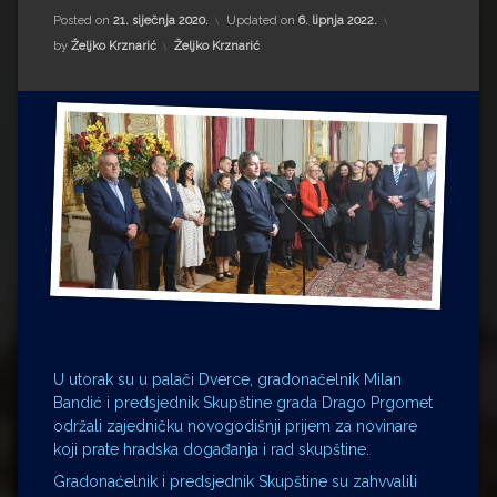
Impressum
Milenko Strižak
Posted on
21. siječnja 2020.
Updated on
6. lipnja 2022.
Kategorije:
by
Željko Krznarić
Željko Krznarić
Drugi autori
Drugi autori
Matea Andrić
Ljiljana Lekanić-Kljaić
Željko Krznarić
Mario Lovreković
Miroslav Šantek
U utorak su u palači Dverce, gradonačelnik Milan
Bandić i predsjednik Skupštine grada Drago Prgomet
održali zajedničku novogodišnji prijem za novinare
koji prate hradska događanja i rad skupštine.
Gradonaćelnik i predsjednik Skupštine su zahvvalili