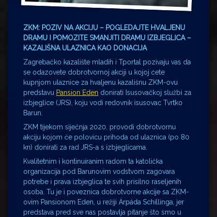
ZKM: POZIV NA AKCIJU – POGLEDAJTE HVALJENU
DRAMU I POMOZITE SMANJITI DRAMU IZBJEGLICA –
KAZALIŠNA ULAZNICA KAO DONACIJA
Zagrebačko kazalište mladih i Tportal pozivaju vas da
se odazovete dobrotvornoj akciji u kojoj ćete
kupnjom ulaznice za hvaljenu kazališnu ZKM-ovu
predstavu
Pansion Eden
donirati Isusovačkoj službi za
izbjeglice (JRS), koju vodi redovnik isusovac Tvrtko
Barun.
ZKM tijekom siječnja 2020. provodi dobrotvornu
akciju kojom će polovicu prihoda od ulaznica (po 80
kn) donirati za rad JRS-a s izbjeglicama.
Kvalitetnim i kontinuiranim radom ta katolička
organizacija pod Barunovim vodstvom zagovara
potrebe i prava izbjeglica te svih prisilno raseljenih
osoba. Tu je i poveznica dobrotvorne akcije sa ZKM-
ovim Pansionom Eden, u režiji Árpáda Schillinga, jer
predstava pred sve nas postavlja pitanje što smo u