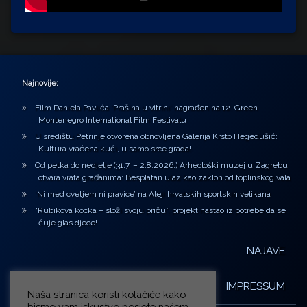
Najnovije:
Film Daniela Pavlića ‘Prašina u vitrini’ nagrađen na 12. Green
Montenegro International Film Festivalu
U središtu Petrinje otvorena obnovljena Galerija Krsto Hegedušić:
Kultura vraćena kući, u samo srce grada!
Od petka do nedjelje (31.7. – 2.8.2026.) Arheološki muzej u Zagrebu
otvara vrata građanima: Besplatan ulaz kao zaklon od toplinskog vala
‘Ni med cvetjem ni pravice’ na Aleji hrvatskih sportskih velikana
“Rubikova kocka – složi svoju priču”, projekt nastao iz potrebe da se
čuje glas djece!
NAJAVE
IMPRESSUM
Naša stranica koristi kolačiće kako
bismo vam iskustvo posjete našem