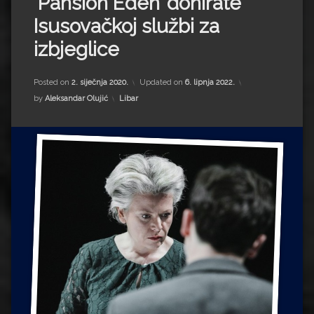
‘Pansion Eden’ donirate
Impressum
Milenko Strižak
Isusovačkoj službi za
Drugi autori
Drugi autori
izbjeglice
Matea Andrić
Posted on
2. siječnja 2020.
Updated on
6. lipnja 2022.
Kategorije:
by
Aleksandar Olujić
Libar
Ljiljana Lekanić-Kljaić
Željko Krznarić
Mario Lovreković
Miroslav Šantek