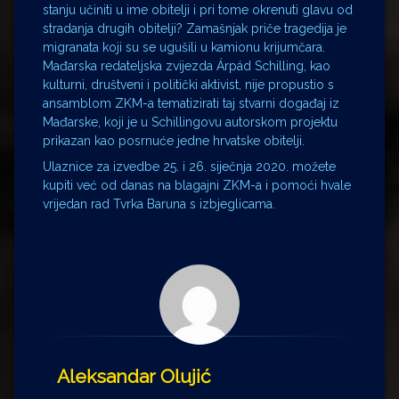
stanju učiniti u ime obitelji i pri tome okrenuti glavu od
stradanja drugih obitelji? Zamašnjak priče tragedija je
migranata koji su se ugušili u kamionu krijumčara.
Mađarska redateljska zvijezda Árpád Schilling, kao
kulturni, društveni i politički aktivist, nije propustio s
ansamblom ZKM-a tematizirati taj stvarni događaj iz
Mađarske, koji je u Schillingovu autorskom projektu
prikazan kao posrnuće jedne hrvatske obitelji.
Ulaznice za izvedbe 25. i 26. siječnja 2020. možete
kupiti već od danas na blagajni ZKM-a i pomoći hvale
vrijedan rad Tvrka Baruna s izbjeglicama.
Aleksandar Olujić