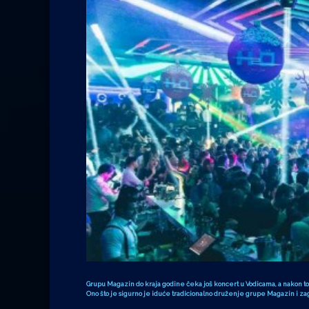
Grupu Magazin do kraja godine čeka još koncert u Vodicama, a nakon 
Ono što je sigurno je iduće tradicionalno druženje grupe Magazin i z