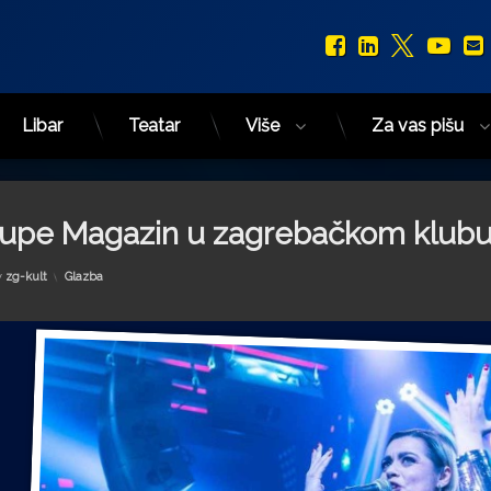
Facebook
LinkedIn
X.com
You
Libar
Teatar
Više
Za vas pišu
 grupe Magazin u zagrebačkom klub
Kategorije:
y
zg-kult
Glazba