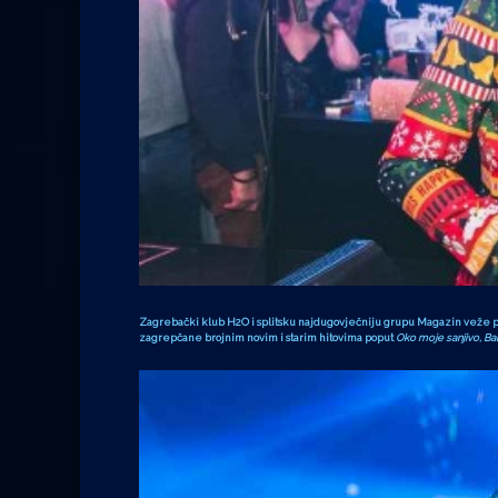
Zagrebački klub H2O i splitsku najdugovječniju grupu Magazin veže po
zagrepčane brojnim novim i starim hitovima poput
Oko moje sanjivo, Balk