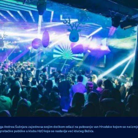
toga Andrea Šušnjara zajedno sa svojim dečkom odlazi na putovanje van Hrvatske kojem se neizmje
agrebačke publike u klubu H2O koje se nastavlja već idućeg Božića.