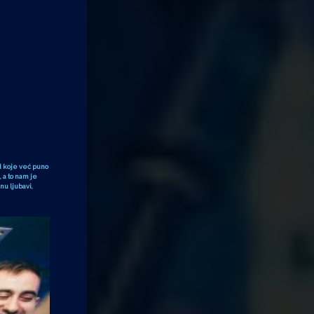
d koje već puno
 a to nam je
u ljubavi,