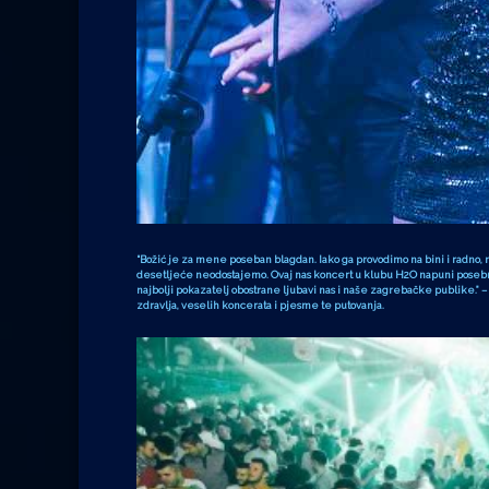
“Božić je za mene poseban blagdan. Iako ga provodimo na bini i radno
desetljeće neodostajemo. Ovaj nas koncert u klubu H2O napuni posebn
najbolji pokazatelj obostrane ljubavi nas i naše zagrebačke publike.”
–
zdravlja, veselih koncerata i pjesme te putovanja.