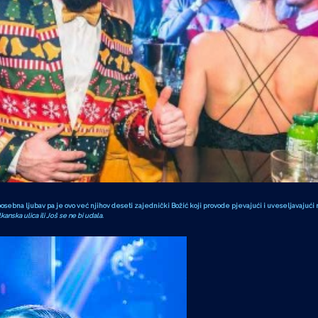
sebna ljubav pa je ovo već njihov deseti zajednički Božić koji provode pjevajući i uveseljavajuć
anska ulica ili Još se ne bi udala.