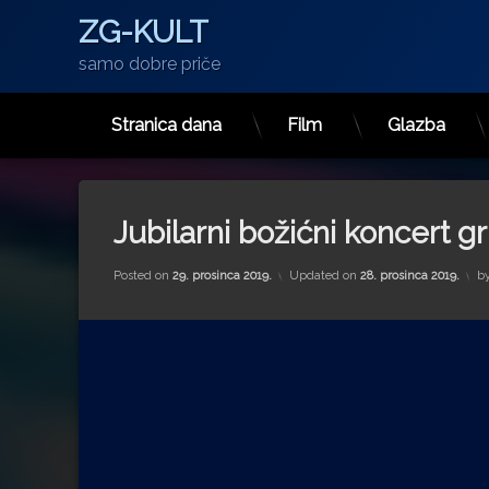
ZG-KULT
samo dobre priče
Stranica dana
Film
Glazba
Preskoči
na
sadržaj
Jubilarni božićni koncert
Posted on
29. prosinca 2019.
Updated on
28. prosinca 2019.
b