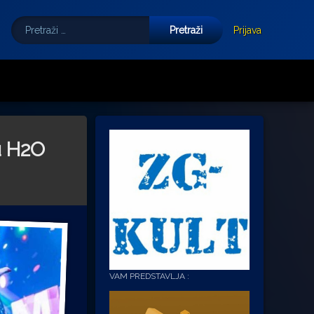
Pretraži:
Tube
E-mail
Prijava
u H2O
VAM PREDSTAVLJA :