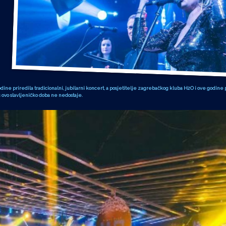
ne priredila tradicionalni, jubilarni koncert, a posjetitelje zagrebačkog kluba H2O i ove godine p
ovo slavljeničko doba ne nedostaje.