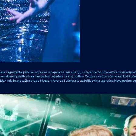
, naša zagrebačka publika uvijek nam daje posebnu energiju i zajedno tvorimo savršenu sineriju o
om dozom pozitive koja nam je baš potrebna za kraj godine. Ovdje se već osjećamo kao kod kuće,
 istaknula je pjevačica grupe Magazin Andrea Šušnjara te zaželila svima uspješnu Novu godinu pun