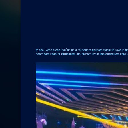
Mlada i vesela Andrea Šušnjara zajedno sa grupom Magazin i ove je godi
dobro nam znanim starim hitovima, plesom i veselom energijom koje u 