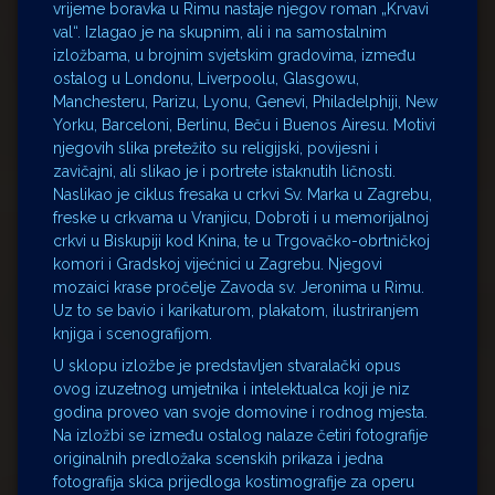
vrijeme boravka u Rimu nastaje njegov roman „Krvavi
val“. Izlagao je na skupnim, ali i na samostalnim
izložbama, u brojnim svjetskim gradovima, između
ostalog u Londonu, Liverpoolu, Glasgowu,
Manchesteru, Parizu, Lyonu, Genevi, Philadelphiji, New
Yorku, Barceloni, Berlinu, Beču i Buenos Airesu. Motivi
njegovih slika pretežito su religijski, povijesni i
zavičajni, ali slikao je i portrete istaknutih ličnosti.
Naslikao je ciklus fresaka u crkvi Sv. Marka u Zagrebu,
freske u crkvama u Vranjicu, Dobroti i u memorijalnoj
crkvi u Biskupiji kod Knina, te u Trgovačko-obrtničkoj
komori i Gradskoj vijećnici u Zagrebu. Njegovi
mozaici krase pročelje Zavoda sv. Jeronima u Rimu.
Uz to se bavio i karikaturom, plakatom, ilustriranjem
knjiga i scenografijom.
U sklopu izložbe je predstavljen stvaralački opus
ovog izuzetnog umjetnika i intelektualca koji je niz
godina proveo van svoje domovine i rodnog mjesta.
Na izložbi se između ostalog nalaze četiri fotografije
originalnih predložaka scenskih prikaza i jedna
fotografija skica prijedloga kostimografije za operu