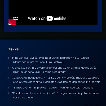
Najnovije:
Film Daniela Pavlića ‘Prašina u vitrini’ nagrađen na 12. Green
Montenegro International Film Festivalu
U središtu Petrinje otvorena obnovljena Galerija Krsto Hegedušić:
Kultura vraćena kući, u samo srce grada!
Od petka do nedjelje (31.7. – 2.8.2026.) Arheološki muzej u Zagrebu
otvara vrata građanima: Besplatan ulaz kao zaklon od toplinskog vala
‘Ni med cvetjem ni pravice’ na Aleji hrvatskih sportskih velikana
“Rubikova kocka – složi svoju priču”, projekt nastao iz potrebe da se
čuje glas djece!