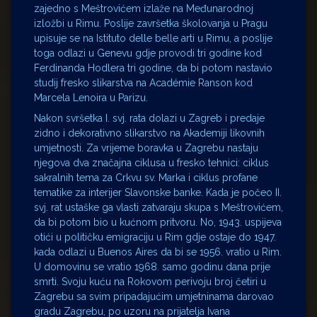
zajedno s Meštrovićem izlaže na Međunarodnoj
izložbi u Rimu. Poslije završetka školovanja u Pragu
upisuje se na Istituto delle belle arti u Rimu, a poslije
toga odlazi u Genevu gdje provodi tri godine kod
Ferdinanda Hodlera tri godine, da bi potom nastavio
studij fresko slikarstva na Académie Ranson kod
Marcela Lenoira u Parizu.
Nakon svršetka I. svj. rata dolazi u Zagreb i predaje
zidno i dekorativno slikarstvo na Akademiji likovnih
umjetnosti. Za vrijeme boravka u Zagrebu nastaju
njegova dva značajna ciklusa u fresko tehnici: ciklus
sakralnih tema za Crkvu sv. Marka i ciklus profane
tematike za interijer Slavonske banke. Kada je počeo II.
svj. rat ustaške ga vlasti zatvaraju skupa s Meštrovićem,
da bi potom bio u kućnom pritvoru. No, 1943. uspijeva
otići u političku emigraciju u Rim gdje ostaje do 1947.
kada odlazi u Buenos Aires da bi se 1956. vratio u Rim.
U domovinu se vratio 1968. samo godinu dana prije
smrti. Svoju kuću na Rokovom perivoju broj četiri u
Zagrebu sa svim pripadajućim umjetninama darovao
gradu Zagrebu, po uzoru na prijatelja Ivana