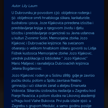
Autor: Lily Laum
U Dubrovniku je povodom 130. obljetnice rođenja i
50. obljetnice smrti hrvatskoga slikara, karikaturiste,
ilustratora i pisca, Joze Kljakovića priređena izložba i
predstavljanje knjiga o njegovom životu i djelu.
Izložbu i predstavljanje organizirali su Javna ustanova
u kulturi Zvonimir Solin, Memorijalna zbirka Jozo
Kljaković i Dubrovačke knjižnice. Na svečanom
otvaranju o velikom hrvatskom slikaru govorili su Lidija
Fištrek kustosica Memorijalne zbirke Jozo Kljaković,
urednik publikacija iz biblioteke ” Jozo Kljaković“
Mario Matijević i ravnateljica Dubrovačkih knjižnica
Jelena Bogdanović.
Jozo Kljaković rođen je u Solinu 1889. gdje je završio
pučku školu, potom u Splitu završava Realnu
gimnaziju i uči slikarski zanat u ateljeu Emanuela
Vidovića. Slikarsku izobrazbu nastavlja u Zagrebu kod
Franje Pavačića, a potom studira na Likovnoj akademiji
u Pragu kod Vlahe Bukovca. Prvi puta izlaže 1910. u
Zagrebu s grupom Medulić, a samo godinu poslije