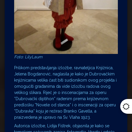
Foto: LilyLaum
Prilikom predstavljanja izložbe, ravnateljica Knjižnica,
Jelena Bogdanović, naglasila je kako je Dubrovačkim
knjižnicama velika čast biti sudionikom ovog projekta i
omogućiti građanima da vide izložbu radova ovog
velikog slikara. Riječ je o inscenacijama za operu
”Dubrovački diptihon” rađenim prema književnom
predlošku ”Novele od stanca” i o inscenaciji za operu
”Dubravka” koju je režirao Branko Gavella, a
praizvedena je upravo na Sv. Vlaha 1923.
Autorica izložbe, Lidija Fištrek, objasnila je kako se