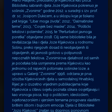
Mario Matijević predstavio je Kljakovića kao pisca.
Biblioteku sabranih djela Joze Kljakovića pokrenuo je
solinski „Zvonimir“ godine 2012. u suradnji s izv. prof.
dr. sc. Josipom Dukićem, a u sklopu koje je tiskano
pet knjiga: “Libar moga života”, 2012.; “Dalmatinske
teme”, 2013.; “Čovjek bez maske”, 2014.; “Politički
tekstovi i polemike”, 2015. te “Perturbatori javnoga
poretka” objavljene 2018. Cilj same biblioteke bila je
revitalizacija lika i djela Joze Kljakovića u rodnomu
Solinu, preko njegovih dosad ili neobjavljenih ili
objavljenih, ali javnosti gotovo u potpunosti
nepoznatih tekstova. Zvonimirova djelatnost od samih
je početaka bila usmjerena prema Kljakoviću kao
jednomu od najvećih potomaka solinske loze, a
upravo u Galeriji “Zvonimir” 1996. održana je prva
izložba Kljakovićevih djela u samostalnoj Hrvatskoj.
Riječ je o izuzetno vrijednim publikacijama koje
Kljakovića u čitavu svijetu poznata slikara osvjetljavaju i
kao vrsnoga pisca, koji o političkim, ideološkim,
svjetonazorskim i vjerskim temama progovara vlastitim
britkim stilom i bujicom emocija. Djela iz Biblioteke
“Jozo Kljaković” znatan su doprinos ponovnom