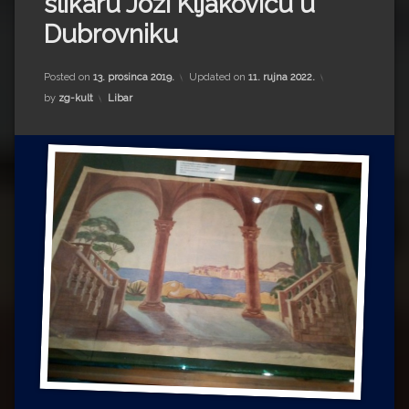
slikaru Jozi Kljakoviću u
Impressum
Milenko Strižak
Dubrovniku
Drugi autori
Drugi autori
Posted on
13. prosinca 2019.
Updated on
11. rujna 2022.
Matea Andrić
Kategorije:
by
zg-kult
Libar
Ljiljana Lekanić-Kljaić
Željko Krznarić
Mario Lovreković
Miroslav Šantek