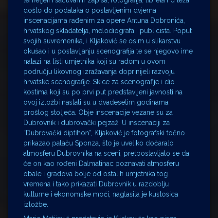
temeljem sačuvanih zapisa, fotografija, libreta i crteža
došlo do podataka o postavljenim dvjema
inscenacijama rađenim za opere Antuna Dobronića,
hrvatskog skladatelja, melodiografa i publicista. Poput
svojih suvremenika, i Kljaković se osim u slikarstvu
okušao i u postavljanju scenografija te se njegovo ime
nalazi na listi umjetnika koji su radom u ovom
području likovnog izražavanja doprinijeli razvoju
hrvatske scenografije. Skice za scenografije i dio
kostima koji su po prvi put predstavljeni javnosti na
ovoj izložbi nastali su u dvadesetim godinama
prošlog stoljeća. Obje inscenacije vezane su za
Dubrovnik i dubrovački pejzaž. U inscenaciji za
“Dubrovački diptihon”, Kljaković je fotografski točno
prikazao palaču Sponza, što je uveliko dočaralo
atmosferu Dubrovnika na sceni, pretpostavljalo se da
će on kao rođeni Dalmatinac poznavati atmosferu
obale i gradova bolje od ostalih umjetnika tog
vremena i tako prikazati Dubrovnik u razdoblju
kulturne i ekonomske moći, naglasila je kustosica
izložbe.