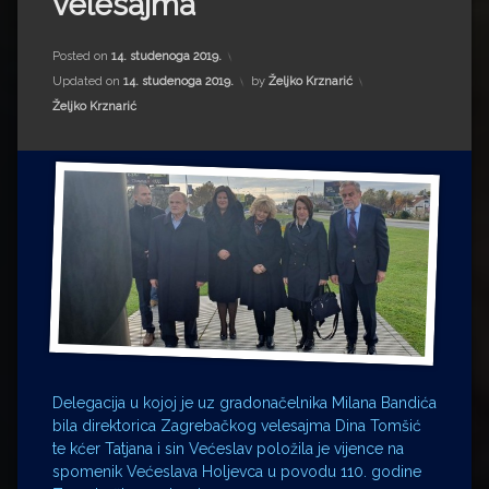
velesajma
Impressum
Milenko Strižak
Drugi autori
Drugi autori
Posted on
14. studenoga 2019.
Updated on
14. studenoga 2019.
by
Željko Krznarić
Kategorije:
Matea Andrić
Željko Krznarić
Ljiljana Lekanić-Kljaić
Željko Krznarić
Mario Lovreković
Miroslav Šantek
Delegacija u kojoj je uz gradonačelnika Milana Bandića
bila direktorica Zagrebačkog velesajma Dina Tomšić
te kćer Tatjana i sin Većeslav položila je vijence na
spomenik Većeslava Holjevca u povodu 110. godine