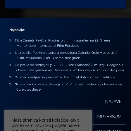
Najnovije:
Film Daniela Pavlića ‘Prašina u vitrini’ nagrađen na 12. Green
Montenegro International Film Festivalu
U središtu Petrinje otvorena obnovljena Galerija Krsto Hegedušić:
Kultura vraćena kući, u samo srce grada!
Od petka do nedjelje (31.7. – 2.8.2026.) Arheološki muzej u Zagrebu
otvara vrata građanima: Besplatan ulaz kao zaklon od toplinskog vala
‘Ni med cvetjem ni pravice’ na Aleji hrvatskih sportskih velikana
“Rubikova kocka – složi svoju priču”, projekt nastao iz potrebe da se
čuje glas djece!
NAJAVE
IMPRESSUM
Naša stranica koristi kolačiće kako
bismo vam iskustvo posjete našem
portalu učinili bržim i kvalitetnijim.