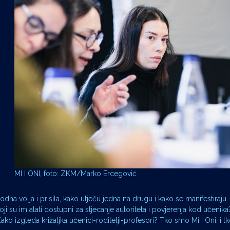
i
MI I ONI, foto: ZKM/Marko Ercegović
a volja i prisila, kako utječu jedna na drugu i kako se manifestiraju 
ji su im alati dostupni za stjecanje autoriteta i povjerenja kod učenika
ko izgleda križaljka učenici-roditelji-profesori? Tko smo Mi i Oni, i tko