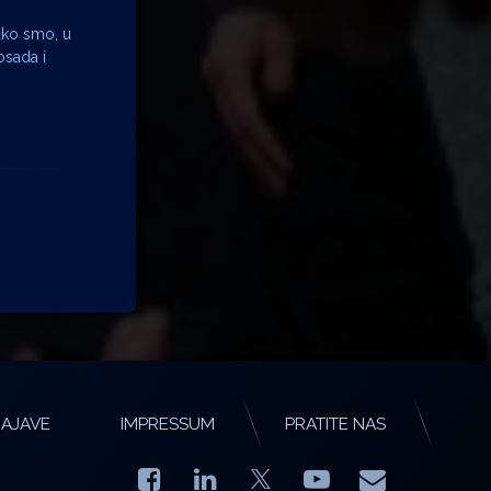
kako smo, u
osada i
AJAVE
IMPRESSUM
PRATITE NAS
Facebook
LinkedIn
YouTube
E-mail