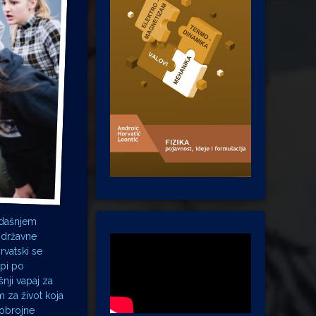
adašnjem
i državne
rvatski se
opi po
nji vapaj za
 za život koja
obrojne