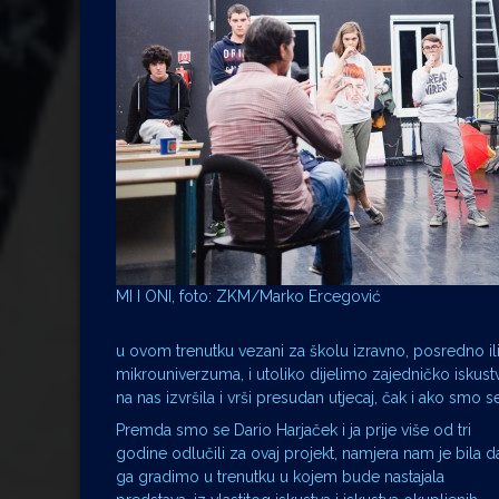
MI I ONI, foto: ZKM/Marko Ercegović
u ovom trenutku vezani za školu izravno, posredno ili 
mikrouniverzuma, i utoliko dijelimo zajedničko iskustvo
na nas izvršila i vrši presudan utjecaj, čak i ako smo se
Premda smo se Dario Harjaček i ja prije više od tri
godine odlučili za ovaj projekt, namjera nam je bila d
ga gradimo u trenutku u kojem bude nastajala