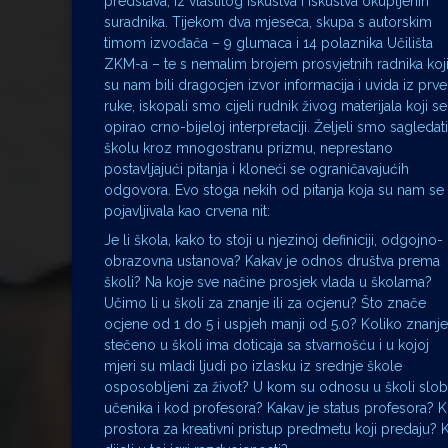
predstava, iz vlastitog iskustva i iskustva okupljenih
suradnika. Tijekom dva mjeseca, skupa s autorskim
timom izvođača – 9 glumaca i 14 polaznika Učilišta
ZKM-a – te s nemalim brojem prosvjetnih radnika koj
su nam bili dragocjen izvor informacija i uvida iz prve
ruke, iskopali smo cijeli rudnik živog materijala koji se
opirao crno-bijeloj interpretaciji. Željeli smo sagledati
školu kroz mnogostranu prizmu, neprestano
postavljajući pitanja i kloneći se ograničavajućih
odgovora. Evo stoga nekih od pitanja koja su nam se
pojavljivala kao crvena nit:
Je li škola, kako to stoji u njezinoj definiciji, odgojno-
obrazovna ustanova? Kakav je odnos društva prema
školi? Na koje sve načine prosjek vlada u školama?
Učimo li u školi za znanje ili za ocjenu? Što znače
ocjene od 1 do 5 i uspjeh manji od 5.0? Koliko znanje
stečeno u školi ima doticaja sa stvarnošću i u kojoj
mjeri su mladi ljudi po izlasku iz srednje škole
osposobljeni za život? U kom su odnosu u školi slobodn
učenika i kod profesora? Kakav je status profesora? Ko
prostora za kreativni pristup predmetu koji predaju? Ka