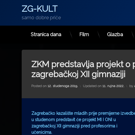
ZG-KULT
samo dobre priče
Stranica dana
Film
Glazba
Preskoči
na
sadržaj
ZKM predstavlja projekt o 
zagrebačkoj XII gimnaziji
Posted on
12. studenoga 2019.
Updated on
11. rujna 2022.
by
Zagrebačko kazalište mladih prije premijerne izvedb
u studenom predstavit će projekt MI I ONI u
zagrebačkoj XII gimnaziji pred profesorima i
učenicima.