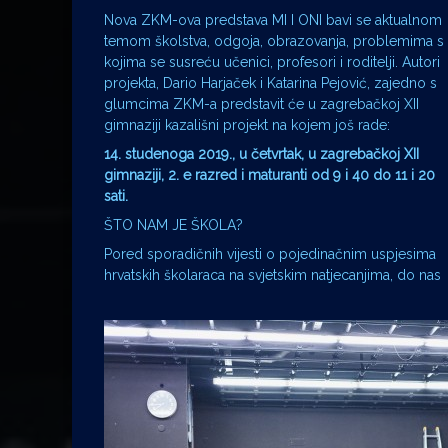
Nova ZKM-ova predstava MI I ONI bavi se aktualnom
temom školstva, odgoja, obrazovanja, problemima s
kojima se susreću učenici, profesori i roditelji. Autori
projekta, Dario Harjaček i Katarina Pejović, zajedno s
glumcima ZKM-a predstavit će u zagrebačkoj XII
gimnaziji kazališni projekt na kojem još rade:
14. studenoga 2019., u četvrtak, u zagrebačkoj XII
gimnaziji, 2. e razred i maturanti od 9 i 40 do 11 i 20
sati.
ŠTO NAM JE ŠKOLA?
Pored sporadičnih vijesti o pojedinačnim uspjesima
hrvatskih školaraca na svjetskim natjecanjima, do nas