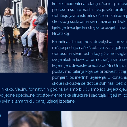
kritike; incidenti na relaciji učenici-profesor
profesori su u porastu; sve je više profes
odlučuju javno istupiti s oštrom kritiko
školskog sustava na svim razinama. Dok
tijeku je treći tjedan štrajka prosvjetnih ra
Hrvatskoj.
Kronična situacija nezadovoljstva i prev
mišljenja da je naše školstvo zastarjelo 
odnosu na stvarnost u kojoj živimo stigla 
svoje akutne faze. U tom ozračju smo se 
kojem je odredište predstava Mi i Oni, 
postavimo pitanja koja će proizvesti titra
pomjeriti os inertnih uvjerenja. U konačnic
škole i školstva se dotiče svih nas, bez o
nikako. Većinu formativnih godina svi smo bili (ili smo još uvijek) dje
 jedne specifične prostor-vremenske strukture i sadržaja. Htjeli mi to i
 svim silama trudili da taj utjecaj izostane.
a