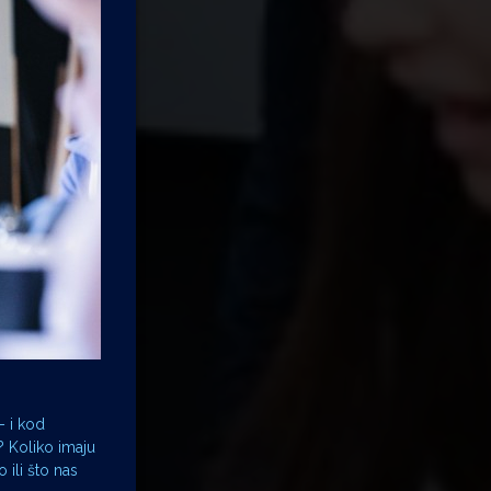
– i kod
? Koliko imaju
 ili što nas