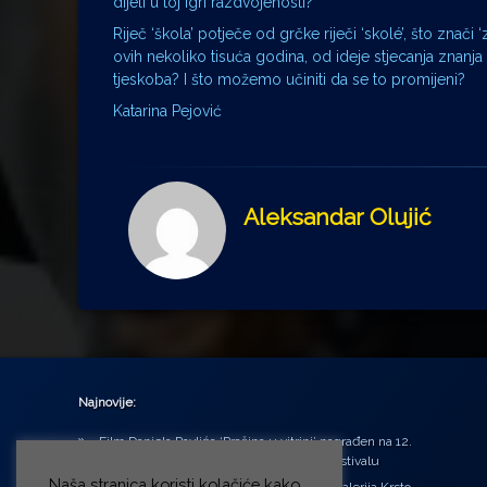
dijeli u toj igri razdvojenosti?
Riječ ‘škola’ potječe od grčke riječi ‘skolé’, što znač
ovih nekoliko tisuća godina, od ideje stjecanja znanja 
tjeskoba? I što možemo učiniti da se to promijeni?
Katarina Pejović
Aleksandar Olujić
Najnovije:
Film Daniela Pavlića ‘Prašina u vitrini’ nagrađen na 12.
Green Montenegro International Film Festivalu
Naša stranica koristi kolačiće kako