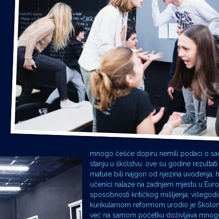
mnogo češće dopiru nemili podaci o s
stanju u školstvu: ove su godine rezultat
mature bili najgori od njezina uvođenja; h
učenici nalaze na zadnjem mjestu u Eur
sposobnosti kritičkog mišljenja; višegodiš
kurikularnom reformom urodio je Školom
već na samom početku doživljava mnog