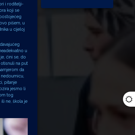
i i roditelji-
ora koji se
m postojećeg
 ovo pišem, u
dnika u cijeloj
ladavajućeg
i neadekvatno u
je, čini se, do
otisnuli na put
s namjerom da
j, nedoumicu,
i, pitanje
bzira jesmo li
lom tog
li ne, škola je