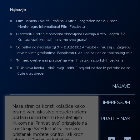
Najnovije:
Film Daniela Pavlića ‘Prašina u vitrini’ nagrađen na 12. Green
Montenegro International Film Festivalu
U središtu Petrinje otvorena obnovljena Galerija Krsto Hegedušić:
Kultura vraćena kući, u samo srce grada!
Od petka do nedjelje (31.7. – 2.8.2026.) Arheološki muzej u Zagrebu
otvara vrata građanima: Besplatan ulaz kao zaklon od toplinskog vala
‘Ni med cvetjem ni pravice’ na Aleji hrvatskih sportskih velikana
“Rubikova kocka – složi svoju priču”, projekt nastao iz potrebe da se
čuje glas djece!
NAJAVE
IMPRESSUM
Naša stranica koristi kolačiće kako
bismo vam iskustvo posjete našem
portalu učinili bržim i kvalitetnijim.
PRATITE NAS
Klikom na "Prihvati sve" pristajete na
korištenje SVIH kolačića, no svoj
pristanak možete kontrolirati kroz
izbornik "Postavke kolačića".