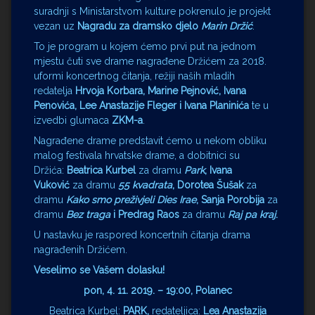
suradnji s Ministarstvom kulture pokrenulo je projekt
vezan uz
Nagradu za dramsko djelo
Marin Držić
.
To je program u kojem ćemo prvi put na jednom
mjestu čuti sve drame nagrađene Držićem za 2018.
uformi koncertnog čitanja, režiji naših mladih
redatelja
Hrvoja Korbara, Marine Pejnović, Ivana
Penovića, Lee Anastazije Fleger i Ivana Planinića
te u
izvedbi glumaca
ZKM-a
.
Nagrađene drame predstavit ćemo u nekom obliku
malog festivala hrvatske drame, a dobitnici su
Držića:
Beatrica Kurbel
za dramu
Park
, Ivana
Vuković
za dramu
55 kvadrata
, Dorotea Šušak
za
dramu
Kako smo preživjeli Dies Irae
, Sanja Porobija
za
dramu
Bez traga
i Predrag Raos
za dramu
Raj pa kraj
.
U nastavku je raspored koncertnih čitanja drama
nagrađenih Držićem.
Veselimo se Vašem dolasku!
pon, 4. 11. 2019. – 19:00, Polanec
Beatrica Kurbel:
PARK,
redateljica:
Lea Anastazija