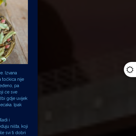
e. Izvana
a točkica nije
ređeno, pa
oji će sve
žbi gdje uvijek
ećaka. Ipak
ladi i
duju ništa, koji
e svi ti dobri