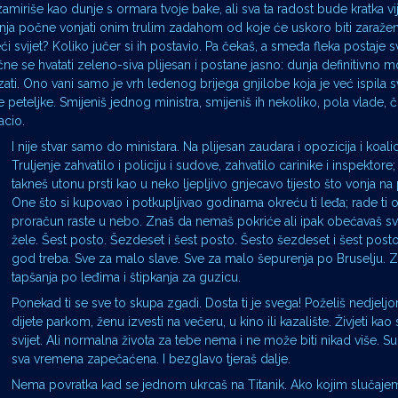
a zamiriše kao dunje s ormara tvoje bake, ali sva ta radost bude kratka v
 dunja počne vonjati onim trulim zadahom od koje će uskoro biti zaražen
i svijet? Koliko jučer si ih postavio. Pa čekaš, a smeđa fleka postaje s
e se hvatati zeleno-siva plijesan i postane jasno: dunja definitivno 
zati. Ono vani samo je vrh ledenog brijega gnjilobe koja je već ispila 
teljke. Smijeniš jednog ministra, smijeniš ih nekoliko, pola vlade, čit
acio.
I nije stvar samo do ministara. Na plijesan zaudara i opozicija i koalici
Truljenje zahvatilo i policiju i sudove, zahvatilo carinike i inspektore;
takneš utonu prsti kao u neko ljepljivo gnjecavo tijesto što vonja na 
One što si kupovao i potkupljivao godinama okreću ti leđa; rade ti o
proračun raste u nebo. Znaš da nemaš pokriće ali ipak obećavaš sv
žele. Šest posto. Šezdeset i šest posto. Šesto šezdeset i šest posto
god treba. Sve za malo slave. Sve za malo šepurenja po Bruselju. 
tapšanja po leđima i štipkanja za guzicu.
Ponekad ti se sve to skupa zgadi. Dosta ti je svega! Poželiš nedjelj
dijete parkom, ženu izvesti na večeru, u kino ili kazalište. Živjeti ka
svijet. Ali normalna života za tebe nema i ne može biti nikad više. Su
sva vremena zapečaćena. I bezglavo tjeraš dalje.
Nema povratka kad se jednom ukrcaš na Titanik. Ako kojim slučajem 