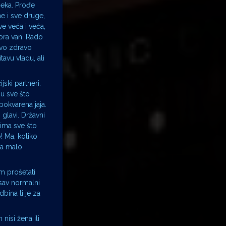
ijeka. Prođe
e i sve druge,
ve veća i veća,
mora van. Rado
svo zdravo
avu vladu, ali
jski partneri.
 u sve što
pokvarena jaja.
 glavi. Državni
ima sve što
! Ma, koliko
Za malo
om prošetati
o sav normalni
dbina ti je za
nisi žena ili