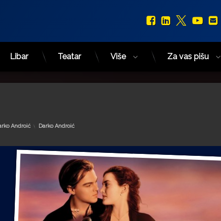
Facebook
LinkedIn
X.com
You
Libar
Teatar
Više
Za vas pišu
Kategorije:
arko Androić
Darko Androić