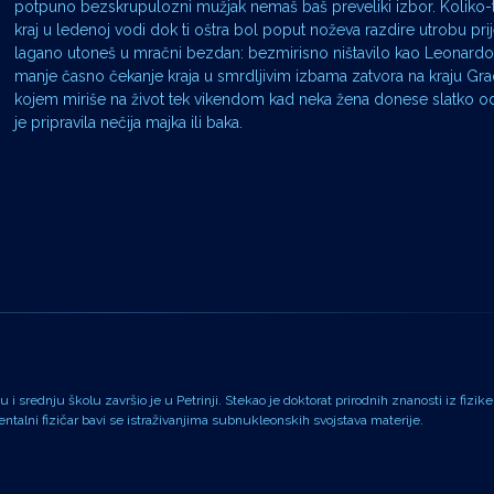
potpuno bezskrupulozni mužjak nemaš baš preveliki izbor. Koliko-t
kraj u ledenoj vodi dok ti oštra bol poput noževa razdire utrobu pri
lagano utoneš u mračni bezdan: bezmirisno ništavilo kao Leonardo D
manje časno čekanje kraja u smrdljivim izbama zatvora na kraju Gra
kojem miriše na život tek vikendom kad neka žena donese slatko od
je pripravila nečija majka ili baka.
i srednju školu završio je u Petrinji. Stekao je doktorat prirodnih znanosti iz fizike
alni fizičar bavi se istraživanjima subnukleonskih svojstava materije.