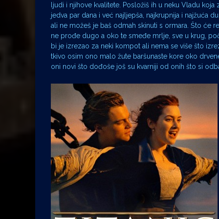
ljudi i njihove kvalitete. Posložiš ih u neku Vladu koj
jedva par dana i već najljepša, najkrupnija i najžuća
ali ne možeš je baš odmah skinuti s ormara. Što će reć
ne prođe dugo a oko te smeđe mrlje, sve u krug, počn
bi je izrezao za neki kompot ali nema se više što izre
tkivo osim ono malo žute baršunaste kore oko drvene pe
oni novi što dođoše još su kvarniji od onih što si odb