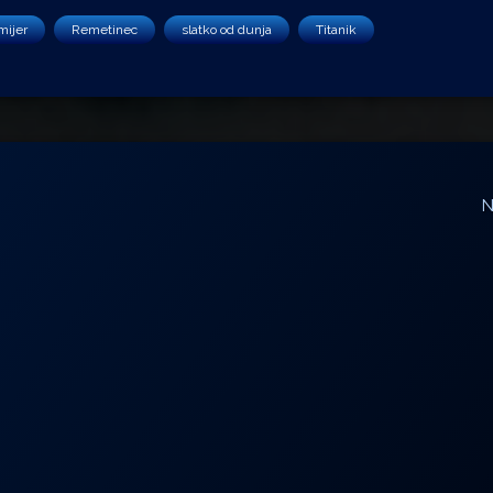
mijer
Remetinec
slatko od dunja
Titanik
N