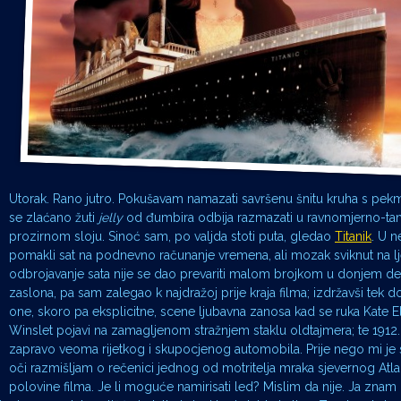
Utorak. Rano jutro. Pokušavam namazati savršenu šnitu kruha s pek
se zlaćano žuti
jelly
od đumbira odbija razmazati u ravnomjerno-t
prozirnom sloju. Sinoć sam, po valjda stoti puta, gledao
Titanik
. U n
pomakli sat na podnevno računanje vremena, ali mozak sviknut na l
odbrojavanje sata nije se dao prevariti malom brojkom u donjem d
zaslona, pa sam zalegao k najdražoj prije kraja filma; izdržavši tek 
one, skoro pa eksplicitne, scene ljubavna zanosa kad se ruka Kate E
Winslet pojavi na zamagljenom stražnjem staklu oldtajmera; te 1912
zapravo veoma rijetkog i skupocjenog automobila. Prije nego mi je 
oči razmišljam o rečenici jednog od motritelja mraka sjevernog Atla
polovine filma. Je li moguće namirisati led? Mislim da nije. Ja znam