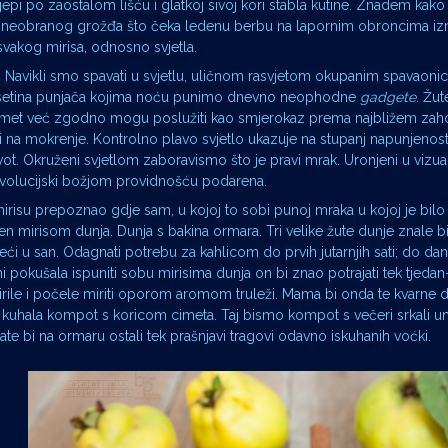
epi po zaostalom lišću i glatkoj sivoj kori stabla kutine. Znadem kako
e neobranog grožđa što čeka ledenu berbu na lapornim obroncima iz
svakog mirisa, odnosno svjetla.
aka. Navikli smo spavati u svjetlu, uličnom rasvjetom okupanim spavaoni
desetina punjača kojima noću punimo dnevno neophodne
gadgete
. Žut
omet već zgodno mogu poslužiti kao smjerokaz prema najbližem zah
rati na mokrenje. Kontrolno plavo svjetlo ukazuje na stupanj napunjeno
život. Okruženi svjetlom zaboravismo što je pravi mrak. Uronjeni u vizu
m evolucijski božjom providnošću podarena.
mirisu prepoznao gdje sam, u kojoj to sobi punoj mraka u kojoj je bi
en mirisom dunja. Dunja s bakina ormara. Tri velike žute dunje znale 
ći u san. Odagnati potrebu za kahlicom do prvih jutarnjih sati; do da
eni pokušala ispuniti sobu mirisima dunja on bi znao potrajati tek tjeda
irile i počele miriti oporom aromom truleži. Mama bi onda te kvarne d
 kuhala kompot s koricom cimeta. Taj bismo kompot s večeri srkali um
ate bi na ormaru ostali tek prašnjavi tragovi odavno iskuhanih voćki.