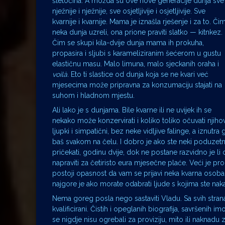
štetočina. A možda su ove nove generacije dunja sve
nježnije i nježnije, sve osjetljivije i osjetljivije. Sve
kvarnije i kvarnije. Mama je iznašla rješenje i za to. Či
neka dunja uzreli, ona prione praviti slatko — kitnkez.
Čim se skupi kila-dvije dunja mama ih prokuha,
propasira i sljubi s karameliziranim šećerom u gustu
elastičnu masu. Malo limuna, malo sjeckanih oraha i
voilà.
Eto ti slastice od dunja koja se ne kvari već
mjesecima može pripravna za konzumaciju stajati na
suhom i hladnom mjestu.
Ali lako je s dunjama. Bile kvarne ili ne uvijek ih se
nekako može konzervirati i koliko toliko očuvati njiho
ljupki i simpatični, bez neke vidljive falinge, a iznutra
baš svakom na čelu. I dobro je ako ste neki poduzetni
pričekati, godinu dvije, dok ne postane razvidno je li 
napraviti za četiristo eura mjesečne plaće. Veći je pr
postoji opasnost da vam se prijavi neka kvarna osoba 
najgore je ako morate odabrati ljude s kojima ste nak
Nema goreg posla nego sastaviti Vladu. Sa svih strana 
kvalificirani. Čistih i opeglanih biografija, savršenih i
se nigdje nisu ogrebali za proviziju, mito ili naknadu 