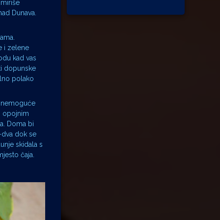
 miriše
nad Dunava.
cama.
e i zelene
odu kad vas
sti dopunske
alno polako
lo nemoguće
bi opojnim
na. Doma bi
n-dva dok se
unje skidala s
jesto čaja.