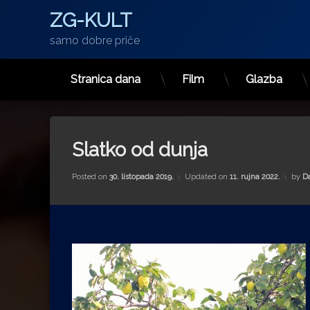
ZG-KULT
samo dobre priče
Stranica dana
Film
Glazba
Preskoči
na
sadržaj
Slatko od dunja
Posted on
30. listopada 2019.
Updated on
11. rujna 2022.
by
D