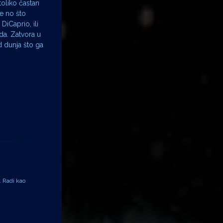
oliko častan
je no što
iCaprio, ili
da. Zatvora u
 dunja što ga
. Radi kao