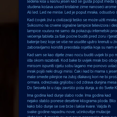
ledena kiša u kasnu jesen kad se gusta poput meda lij
studena košava usred kristalne zime nanoseći arom
Ali led. Led ne miriše. Led je poput mraka, odsustvo 
Kad čovjek živi u civilizaciji teško se može užiti mr
Svikosmo na crvene signalne lampice televizora i 
lampice
routera
ne samo da pokazuju internetski pr
večernja tableta za tlak počne buditi pred zoru i tje
baterije bez koje se više ne usudite ujutro krenuti u 
zaboravljamo koristiti preostala osjetila koja su na
Kad sam se kao dijete znao noću buditi uvijek bi po 
išta okom razabrati. Kod bake bi uvijek mrak bio oboj
mirisom ispuniti cijelu sobu lagano me ponovo uvlače
mrak pojili neki drugi mirisi. Čak i kad bi mama s jes
male smeđe piknjice na žutoj dlakavoj kori ne bi proš
ormara, odrezivala gnjilobu i od zdrava dunjina mesa
Do Sesveta bi u čaju završilo pola dunja, a do Svete K
Ima godina kad dunje slabo rode. Ima godina kad
nejako stablo ponese desetine kilograma ploda. Bilo
kako bilo dunje se sve brže i lakše kvare. Valjda ih
svake godine napadnu nove, učinkovitije mutacije