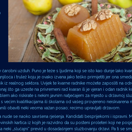
m
v čarobni uzduh. Puno je teže s ljudima koji se isto kao dunje lako kvar
 gnjiloća i trulež koju je ovako izvana jako teško primijetiti jer ona smeđ
k iz realnog sektora. Uvijek te kvarne radnike možete zaposliti na od
onaj što ga uzeste na privremeni rad kvaran ili je vjeran i odan radnik k
oblem ako riskirate s nekim javnim natječajem za mjesto u državnoj slu
s većim kvalifikacijama ili školama od vašeg provjereno neiskvarena n
anili obaviti neki veoma važan posao; recimo upravljati državom.
nude se naoko savršena rješenja. Kandidati besprijekorni i ispravni. M
movinskih kartica iz kojih je razvidno da su pošteni proleteri koji ne posje
za neki „slučajni“ previd u dosadašnjem službovanju državi. Pa ti se smil