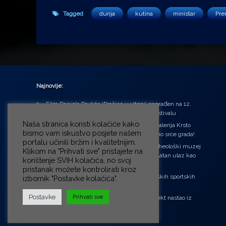
Tagged
dunja
kutina
ministar
Pre
Najnovije:
Film Daniela Pavlića ‘Prašina u vitrini’ nagrađen na 12.
Green Montenegro International Film Festivalu
Naša stranica koristi kolačiće kako
U središtu Petrinje otvorena obnovljena Galerija Krsto
bismo vam iskustvo posjete našem
Hegedušić: Kultura vraćena kući, u samo srce grada!
portalu učinili bržim i kvalitetnijim.
Od petka do nedjelje (31.7. – 2.8.2026.) Arheološki muzej
Klikom na "Prihvati sve" pristajete na
u Zagrebu otvara vrata građanima: Besplatan ulaz kao
korištenje SVIH kolačića, no svoj
zaklon od toplinskog vala
pristanak možete kontrolirati kroz
‘Ni med cvetjem ni pravice’ na Aleji hrvatskih sportskih
izbornik "Postavke kolačića".
velikana
Postavke
Prihvati sve
“Rubikova kocka – složi svoju priču”, projekt nastao iz
potrebe da se čuje glas djece!