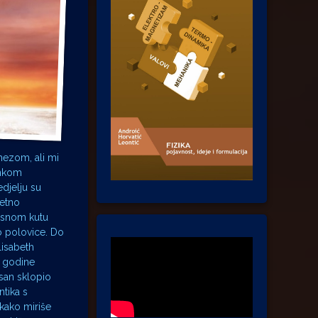
mezom, ali mi
ankom
edjelju su
jetno
esnom kutu
do polovice. Do
lisabeth
. godine
san sklopio
ntika s
 kako miriše