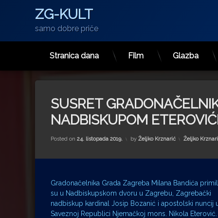
ZG-KULT
samo dobre priče
Stranica dana
Film
Glazba
Preskoči
na
sadržaj
SUSRET GRADONAČELNIK
NADBISKUPOM ETEROVI
Kategorije:
Posted on
24. listopada 2019.
by
Željko Krznarić
Željko Krznar
Gradonačelnika Grada Zagreba Milana Bandića primil
su u Nadbiskupskom dvoru u Zagrebu, Zagrebački
nadbiskup kardinal Josip Bozanić i apostolski nuncij 
Saveznoj Republici Njemačkoj mons. Nikola Eterović.