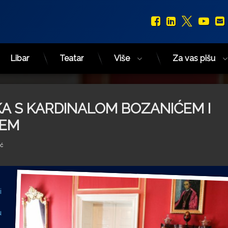
Facebook
LinkedIn
X.com
You
Libar
Teatar
Više
Za vas pišu
A S KARDINALOM BOZANIĆEM I
ĆEM
ić
i
u