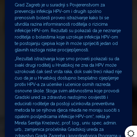
Grad Zagreb je u suradnji s Povjerenstvom za
prevenciju infekcija HPV-om i drugih spolno
prenosivih bolesti proveo istraživanje kako bi se
utvrdila razina informiranosti roditelja o rizicima
infekcije HPV-om. Rezultati su pokazali da je neznanje
roditelja o bolestima koje uzrokuje infekcija HPV-om
te postojanju cjepiva koje ih može spriječiti jedan od
glavnih razloga niske procijepljenosti.
„Rezultati istraživanja koje smo proveli pokazali su da
svaki drugi roditelj u Hrvatskoj ne zna da HPV može
uzrokovati čak šest vrsta raka, dok svaki treći nikad nije
čuo da je u Hrvatskoj dostupno besplatno cijepljenje
protiv HPV-a za učenike i učenice osmih razreda
osnovne škole. Stoga svim aktivnostima koje provodi
Gradski ured za zdravstvo nastojimo osvijestiti i
educirati roditelje da postoji učinkovita preventivna
metoda te se njihova djeca nikada ne moraju suočiti s
opakim posljedicama infekcije HPV-om“, rekla je
Mirela Šentija Knežević, prof. log., univ. spec. admin.
urb., zamjenica pročelnika Gradskoj ureda za
zdravstvo Grada Zagreba i koordinatorica Programa u