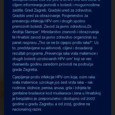
ciljem informiranja javnosti o bolesti i mogućnostima
zaštite, Grad Zagreb, Gradski ured za zdravstvo,
Gradski ured za obrazovanje, Povjerenstvo za
prevenciju infekcija HPV-om i drugih spolno
prenosivih bolesti, Zavod za javno zdravtsvo„Dr.
Andrija Štampar“, Ministarstvo znanosti i obrazovanja
te Hrvatski zavod za javno zdravstvo organizirali su
panel raspravu „Tko se ne bi cijepio protiv raka?“. Uz
to, predstavljene su aktivnosti, ciljevi i dosadašnji
rezultati programa „Prevencija raka vrata maternice i
drugih bolesti uzrokovanih HPV-om“ koji se već
dvanaestu godinu zaredom provodi na području
grada Zagreba.
Cijepljenje protiv infekcije HPV-om koja, osim raka
vrata maternice, uzrokuje još šest vrsta raka – rak
rodnice, stidnice, penisa, anusa, grla i ždrijela te
genitalne bradavice kod muškaraca i žena u Hrvatskoj
je besplatno je, preporučeno i dostupno od 2007.
godine u gradu Zagrebu, a od 2015. godine na
nacionalnoj razini.