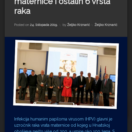
maternice i ostalih 6 vrsta
Impressum
Milenko Strižak
raka
Drugi autori
Drugi autori
Kategorije:
Posted on
24. listopada 2019.
by
Željko Krznarić
Željko Krznarić
Matea Andrić
Ljiljana Lekanić-Kljaić
Željko Krznarić
Mario Lovreković
Miroslav Šantek
Infekcija humanim papiloma virusom (HPV) glavni je
uzročnik raka vrata maternice od kojeg u Hrvatskoj
obolijeva nešto više od 300, a umire oko 100 žena. S