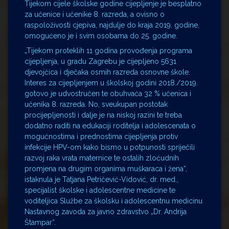
Tijekom cijele školske godine cijepljenje je besplatno
za učenice i učenike 8. razreda, a ovisno o
raspoloživosti cjepiva, najdulje do kraja 2019. godine,
omogućeno je i svim osobama do 25. godine.
„Tijekom proteklih 11 godina provođenja programa
cijepljenja, u gradu Zagrebu je cijepljeno 5631
djevojčica i dječaka osmih razreda osnovne škole.
Interes za cijepljenjem u školskoj godini 2018./2019.
gotovo je udvostručen te obuhvaća 32 % učenica i
učenika 8. razreda. No, sveukupan postotak
procijepljenosti i dalje je na niskoj razini te treba
dodatno raditi na edukaciji roditelja i adolescenata o
mogućnostima i prednostima cijepljenja protiv
infekcije HPV-om kako bismo u potpunosti spriječili
razvoj raka vrata maternice te ostalih zloćudnih
promjena na drugim organima muškaraca i žena“,
istaknula je Tatjana Petričević-Vidović, dr. med.,
specijalist školske i adolescentne medicine te
voditeljica Službe za školsku i adolescentnu medicinu
Nastavnog zavoda za javno zdravstvo „Dr. Andrija
Štampar“.