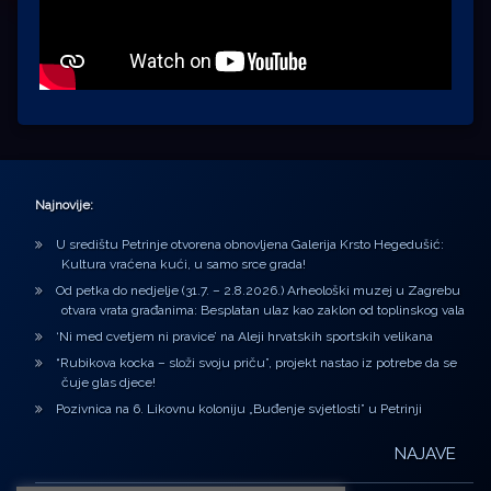
Najnovije:
U središtu Petrinje otvorena obnovljena Galerija Krsto Hegedušić:
Kultura vraćena kući, u samo srce grada!
Od petka do nedjelje (31.7. – 2.8.2026.) Arheološki muzej u Zagrebu
otvara vrata građanima: Besplatan ulaz kao zaklon od toplinskog vala
‘Ni med cvetjem ni pravice’ na Aleji hrvatskih sportskih velikana
“Rubikova kocka – složi svoju priču”, projekt nastao iz potrebe da se
čuje glas djece!
Pozivnica na 6. Likovnu koloniju „Buđenje svjetlosti” u Petrinji
NAJAVE