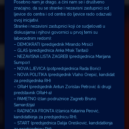
Posebno nam je drago, a čini nam se i društveno
značajno, da su se stranke i nezavisni zastupnici od
ljevice do centra i od centra do ljevice rado odazvali
ovoj inicijativi.
Stranke i nezavisni zastupnici koji će sudjelovati u
diskusijama i njihovi govornici u prvoj temi su
(abecednim redom):
– DEMOKRATI (predsjednik Mirando Mrsić)
– GLAS (predsjednica Anka Mrak Taritaš)
– NEZAVISNA LISTA ZAGREB (predsjednica Marijana
Sumpor)
– NOVA LJEVICA (potpredsjednica Rada Borić)
– NOVA POLITIKA (predsjednik Vlaho Orepić, kandidat
za predsjednika RH)
– ORaH (predsjednik Antun Zorislav Petrović ili drugi
predstavnik ORaH-a)
– PAMETNO (član podružnice Zagreb Bruno
Samardžija)
– RADNIČKA FRONTA (članica Katarina Peović,
kandidatkinja za predsjednicu RH),
– START (predsjednica Dalija Orešković, kandidatkinja