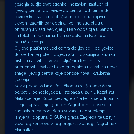
rješenja’ sudjelovati stranke i nezavisni zastupnici
lijevog centra (od ljevice do centra i od centra do
ljevice) koji su se u političkom prostoru pojavili
tijekom zadnjih par godina i koji ne sudjeluju u
obnašanju vlasti, već djeluju kao opozicija u Saboru ili
na lokalnim razinama ili su se pokazali kao nova
politička snaga.
Cilj ove platforme „od centra do ljevice – od ljevice
do centra“ je putem pojedinačnih diskusija analizirati,
bistriti i nalaziti stavove u ključnim temama za
budućnost Hrvatske i tako građanima ukazati na nove
snage lijevog centra koje donose nova i kvalitetna
rješenja.
Naziv prvog izdanja ‘Političkog kazališta’ koje će se
održati u ponedjeljak 21. listopada u 20h u Kazalištu
Mala scena je ‘Kuda ide Zagreb?’, a tema se odnosi na
stanje i upravljanje gradom Zagrebom s posebnim
naglaskom na događanja vezana uz donošenje
izmjena i dopuna ID GUP-a grada Zagreba, te uz njih
vezanog kontroverznog projekta zvanog ‘Zagrebački
Manhattan’.