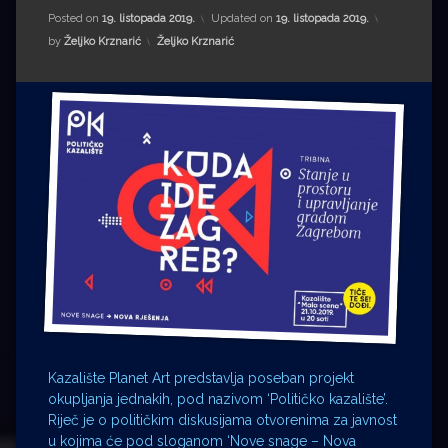
Impressum
Milenko Strižak
Posted on
19. listopada 2019.
Updated on
19. listopada 2019.
Kategorije:
by
Željko Krznarić
Željko Krznarić
Drugi autori
Drugi autori
Matea Andrić
Ljiljana Lekanić-Kljaić
Željko Krznarić
Mario Lovreković
Miroslav Šantek
Kazalište Planet Art predstavlja poseban projekt
okupljanja jednakih, pod nazivom ‘Političko kazalište’.
Riječ je o političkim diskusijama otvorenima za javnost
u kojima će pod sloganom ‘Nove snage – Nova