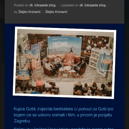
Impressum
Milenko Strižak
Posted on
18. listopada 2019.
Updated on
18. listopada 2019.
Kategorije:
by
Željko Krznarić
Željko Krznarić
Drugi autori
Drugi autori
Matea Andrić
Ljiljana Lekanić-Kljaić
Željko Krznarić
Mario Lovreković
Miroslav Šantek
Kujica Gob
i
, zvijezda bestselera
U potrazi za
Gob
i
po
kojem će se uskoro snimati i film, u prvom je posjetu
Zagrebu.