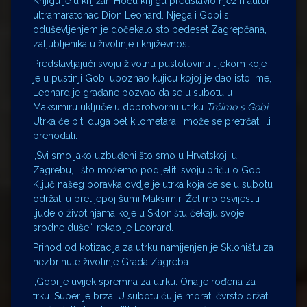
Knjigu je u knjižari Hoću knjigu predstavio njezin autor
ultramaratonac Dion Leonard. Njega i Gob
i
s
oduševljenjem je dočekalo sto pedeset Zagrepčana,
zaljubljenika u životinje i književnost.
Predstavljajući svoju životnu pustolovinu tijekom koje
je u pustinji Gobi upoznao kujicu kojoj je dao isto ime,
Leonard je građane pozvao da se u subotu u
Maksimiru uključe u dobrotvornu utrku
Trčimo s Gobi
.
Utrka će biti duga pet kilometara i može se pretrčati ili
prehodati.
„Svi smo jako uzbuđeni što smo u Hrvatskoj, u
Zagrebu, i što možemo podijeliti svoju priču o Gobi.
Ključ našeg boravka ovdje je utrka koja će se u subotu
održati u prelijepoj šumi Maksimir. Želimo osvijestiti
ljude o životinjama koje u Skloništu čekaju svoje
srodne duše“, rekao je Leonard.
Prihod od kotizacija za utrku namijenjen je Skloništu za
nezbrinute životinje Grada Zagreba.
„Gobi je uvijek spremna za utrku. Ona je rođena za
trku. Super je brza! U subotu ću je morati čvrsto držati