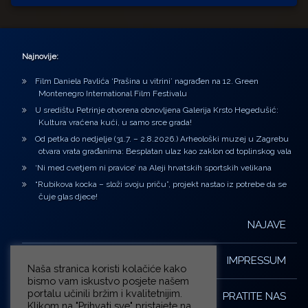
Najnovije:
Film Daniela Pavlića ‘Prašina u vitrini’ nagrađen na 12. Green
Montenegro International Film Festivalu
U središtu Petrinje otvorena obnovljena Galerija Krsto Hegedušić:
Kultura vraćena kući, u samo srce grada!
Od petka do nedjelje (31.7. – 2.8.2026.) Arheološki muzej u Zagrebu
otvara vrata građanima: Besplatan ulaz kao zaklon od toplinskog vala
‘Ni med cvetjem ni pravice’ na Aleji hrvatskih sportskih velikana
“Rubikova kocka – složi svoju priču”, projekt nastao iz potrebe da se
čuje glas djece!
NAJAVE
IMPRESSUM
Naša stranica koristi kolačiće kako
bismo vam iskustvo posjete našem
portalu učinili bržim i kvalitetnijim.
PRATITE NAS
Klikom na "Prihvati sve" pristajete na