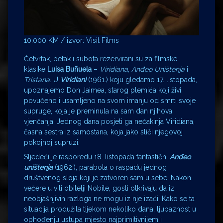
10.000 KM / izvor: Visit Films
Četvrtak, petak i subota rezervirani su za filmske
klasike
Luisa Buñuela
–
Viridiana
,
Anđ
eo Uni
štenja
i
Tristana
. U
Viridiani
(1961.) koju gledamo 17. listopada,
upoznajemo Don Jaimea, starog plemića koji živi
povučeno i usamljeno na svom imanju od smrti svoje
supruge, koja je preminula na sam dan njihova
vjenčanja. Jednog dana posjeti ga nećakinja Viridiana,
časna sestra iz samostana, koja jako sliči njegovoj
pokojnoj supruzi.
Sljedeći je rasporedu 18. listopada fantastični
Anđ
eo
uni
štenja
(1962.), parabola o raspadu jednog
društvenog sloja koji je zatvoren sam u sebe. Nakon
večere u vili obitelji Nobile, gosti otkrivaju da iz
neobjašnjivih razloga ne mogu iz nje izaći. Kako se ta
situacija produžila tijekom nekoliko dana, ljubaznost u
ophođenju ustupa mjesto najprimitivnijem i