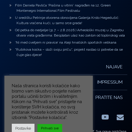
Film Daniela Pavlića ‘Prašina u vitrini’ nagrađen na 12. Green
Montenegro International Film Festivalu
U središtu Petrinje otvorena obnovljena Galerija Krsto Hegedušić:
Kultura vraćena kući, u samo srce grada!
Od petka do nedjelje (31.7. – 2.8.2026.) Arheološki muzej u Zagrebu
otvara vrata građanima: Besplatan ulaz kao zaklon od toplinskog vala
‘Ni med cvetjem ni pravice’ na Aleji hrvatskih sportskih velikana
“Rubikova kocka – složi svoju priču”, projekt nastao iz potrebe da se
čuje glas djece!
NAJAVE
IMPRESSUM
Naša stranica koristi kolačiće kako
bismo vam iskustvo posjete našem
portalu učinili bržim i kvalitetnijim.
PRATITE NAS
Klikom na "Prihvati sve" pristajete na
korištenje SVIH kolačića, no svoj
pristanak možete kontrolirati kroz
izbornik "Postavke kolačića".
Facebook
LinkedIn
YouTub
E-m
X.com
Postavke
Prihvati sve
© ZG-KULT. Sva prava pridržana.