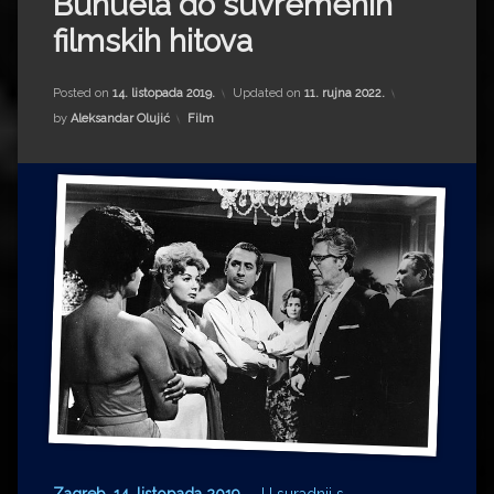
Buñuela do suvremenih
Impressum
Milenko Strižak
filmskih hitova
Drugi autori
Drugi autori
Posted on
14. listopada 2019.
Updated on
11. rujna 2022.
Matea Andrić
Kategorije:
by
Aleksandar Olujić
Film
Ljiljana Lekanić-Kljaić
Željko Krznarić
Mario Lovreković
Miroslav Šantek