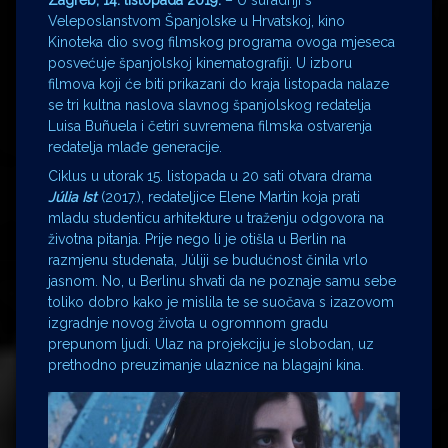
Zagreb, 14. listopada 2019.
– U suradnji s
Veleposlanstvom Španjolske u Hrvatskoj, kino
Kinoteka dio svog filmskog programa ovoga mjeseca
posvećuje španjolskoj kinematografiji. U izboru
filmova koji će biti prikazani do kraja listopada nalaze
se tri kultna naslova slavnog španjolskog redatelja
Luisa Buñuela i četiri suvremena filmska ostvarenja
redatelja mlađe generacije.
Ciklus u utorak 15. listopada u 20 sati otvara drama
Jú
lia Ist
(2017.), redateljice Elene Martin koja prati
mladu studenticu arhitekture u traženju odgovora na
životna pitanja. Prije nego li je otišla u Berlin na
razmjenu studenata, Júliji se budućnost činila vrlo
jasnom. No, u Berlinu shvati da ne poznaje samu sebe
toliko dobro kako je mislila te se suočava s izazovom
izgradnje novog života u ogromnom gradu
prepunom ljudi. Ulaz na projekciju je slobodan, uz
prethodno preuzimanje ulaznice na blagajni kina.