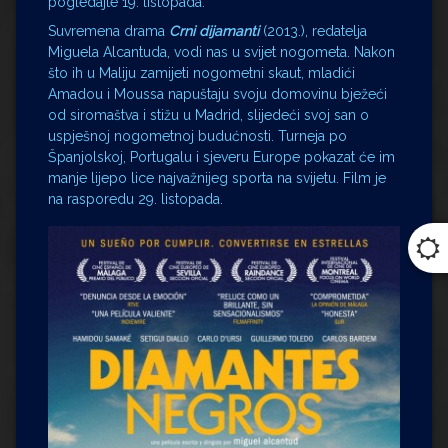
pogledajte 19. listopada.
Suvremena drama
Crni dijamanti
(2013.), redatelja
Miguela Alcantuda, vodi nas u svijet nogometa. Nakon
što ih u Maliju zamijeti nogometni skaut, mladići
Amadou i Moussa napuštaju svoju domovinu bježeći
od siromaštva i stižu u Madrid, slijedeći svoj san o
uspješnoj nogometnoj budućnosti. Turneja po
Španjolskoj, Portugalu i sjeveru Europe pokazat će im
manje lijepo lice najvažnijeg sporta na svijetu. Film je
na rasporedu 29. listopada.