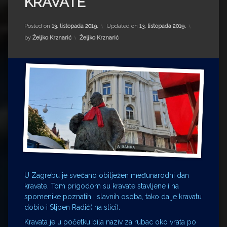
KRAVATE
Impressum
Milenko Strižak
Drugi autori
Drugi autori
Posted on
13. listopada 2019.
Updated on
13. listopada 2019.
Kategorije:
by
Željko Krznarić
Željko Krznarić
Matea Andrić
Ljiljana Lekanić-Kljaić
Željko Krznarić
Mario Lovreković
Miroslav Šantek
U Zagrebu je svečano obilježen međunarodni dan
kravate. Tom prigodom su kravate stavljene i na
spomenike poznatih i slavnih osoba, tako da je kravatu
dobio i Stjpen Radić( na slici).
Kravata je u početku bila naziv za rubac oko vrata po