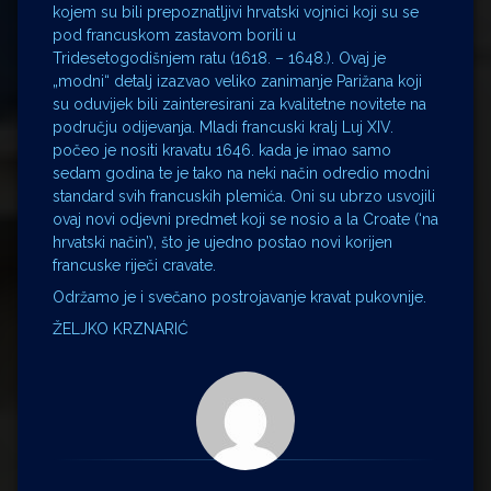
kojem su bili prepoznatljivi hrvatski vojnici koji su se
pod francuskom zastavom borili u
Tridesetogodišnjem ratu (1618. – 1648.). Ovaj je
„modni“ detalj izazvao veliko zanimanje Parižana koji
su oduvijek bili zainteresirani za kvalitetne novitete na
području odijevanja. Mladi francuski kralj Luj XIV.
počeo je nositi kravatu 1646. kada je imao samo
sedam godina te je tako na neki način odredio modni
standard svih francuskih plemića. Oni su ubrzo usvojili
ovaj novi odjevni predmet koji se nosio a la Croate (‘na
hrvatski način’), što je ujedno postao novi korijen
francuske riječi cravate.
Održamo je i svečano postrojavanje kravat pukovnije.
ŽELJKO KRZNARIĆ