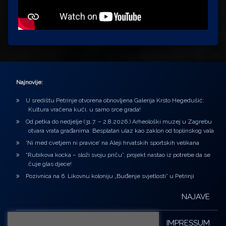
Najnovije:
U središtu Petrinje otvorena obnovljena Galerija Krsto Hegedušić:
Kultura vraćena kući, u samo srce grada!
Od petka do nedjelje (31.7. – 2.8.2026.) Arheološki muzej u Zagrebu
otvara vrata građanima: Besplatan ulaz kao zaklon od toplinskog vala
‘Ni med cvetjem ni pravice’ na Aleji hrvatskih sportskih velikana
“Rubikova kocka – složi svoju priču”, projekt nastao iz potrebe da se
čuje glas djece!
Pozivnica na 6. Likovnu koloniju „Buđenje svjetlosti” u Petrinji
NAJAVE
IMPRESSUM