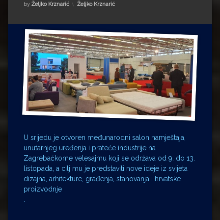
Impressum
Milenko Strižak
Kategorije:
by
Željko Krznarić
Željko Krznarić
Drugi autori
Drugi autori
Matea Andrić
Ljiljana Lekanić-Kljaić
Željko Krznarić
Mario Lovreković
U srijedu je otvoren međunarodni salon namještaja,
Miroslav Šantek
unutarnjeg uređenja i prateće industrije na
Zagrebačkome velesajmu koji se održava od 9. do 13.
listopada, a cilj mu je predstaviti nove ideje iz svijeta
dizajna, arhitekture, građenja, stanovanja i hrvatske
proizvodnje
.