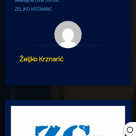
velesajma Dina Tomšić.
ŽELJKO KRZNARIĆ
Željko Krznarić