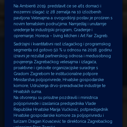
Na Ambienti 2019. predstavit će se 461 domaći i
inozemni izlagač iz 28 zemalja na 10 izložbenih
paviljona Velesajma a ovogodišnji postav je proširen s
novim tematskim područjima: Namještaj i unutarnje
uređenje te industrijski program, Građenje i
opremanje, Horeca – living kitchen i Art Fair Zagreb.
Sadržajni i kvantitativni rast izlagačkog i programskog
segmenta od gotovo 50 % u odnosu na 2018. godinu
izravni je rezultat partnerskog odnosa i međusobnog
povjerenja Zagrebačkog velesajma i izlagača,
proaktivne i cjelovite organizacijske suradnje s
Gradom Zagrebom te institucionalne potpore
Ministarstva poljoprivrede, Hrvatske gospodarske
komore, Udruženja drvo-prerađivačke industrije te
Hrvatskih šuma.
Na otvorenju su prisutne pozdravili i ministrica
poljoprivrede i izaslanica predsjednika Vlade
Republike Hrvatske Marija Vučković, potpredsjednik
Hrvatske gospodarske komore za poljoprivredu i
turizam Dragan Kovačević te direktorica Zagrebačkog