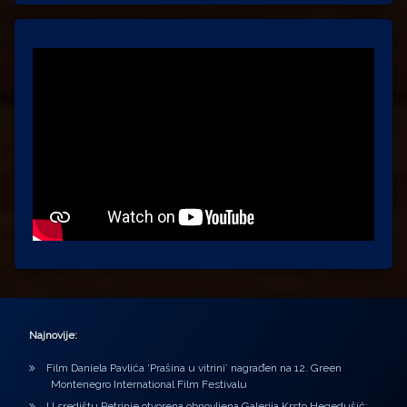
Najnovije:
Film Daniela Pavlića ‘Prašina u vitrini’ nagrađen na 12. Green
Montenegro International Film Festivalu
U središtu Petrinje otvorena obnovljena Galerija Krsto Hegedušić: