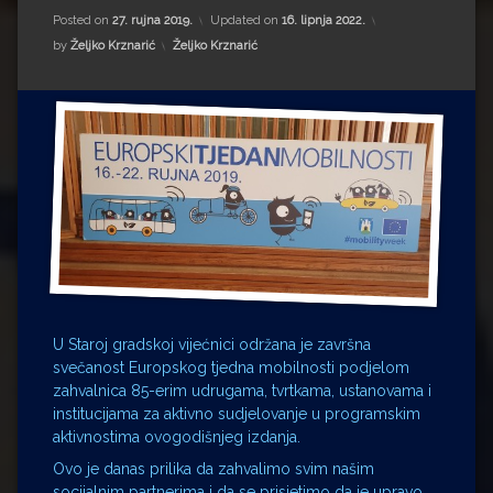
Impressum
Milenko Strižak
Posted on
27. rujna 2019.
Updated on
16. lipnja 2022.
Kategorije:
by
Željko Krznarić
Željko Krznarić
Drugi autori
Drugi autori
Matea Andrić
Ljiljana Lekanić-Kljaić
Željko Krznarić
Mario Lovreković
Miroslav Šantek
U Staroj gradskoj vijećnici održana je završna
svečanost Europskog tjedna mobilnosti podjelom
zahvalnica 85-erim udrugama, tvrtkama, ustanovama i
institucijama za aktivno sudjelovanje u programskim
aktivnostima ovogodišnjeg izdanja.
Ovo je danas prilika da zahvalimo svim našim
socijalnim partnerima i da se prisjetimo da je upravo