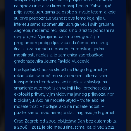
na njihovu inicijativu krenuo ovaj Tjedan. Zahvaljujući
prije svega udrugama za osobe s invaliditetom, a koje
su prve prepoznale važnost ove teme koja nije u
interesu samo spomenutih udruga već i svih građana
Zagreba, možemo reći kako smo izrazito ponosni na
ovaj projekt. Vjerujemo da smo ovogodišnjim
programom podigli ljestvicu i da ćemo ući u krug
finalista za nagradu u povodu Europskog tjedna
mobilnosti, naglasila je zamjenica zagrebačkog
gradonačelnika Jelena Pavičić Vukičević.
Predsjednik Gradske skupštine Drago Prgomet je
rekao kako svjedočimo suvremenim alternativnim
transportnim trendovima koji naglasak stavljaju na
smanjenje automobilskih vožnji i koji prednost daju
ekološki prihvatljivijim vidovima javnog prijevoza, npr.
bicikliranju. Ako ne možete letjeti – trčite, ako ne
možete trčati – hodajte, ako ne možete hodati –
puzite, samo nikad nemojte stati, naglasio je Prgomet.
Grad Zagreb od 2001. obilježava Dan bez automobila,
a 2008. i 2011. je bio među finalistima da bi već 2012.