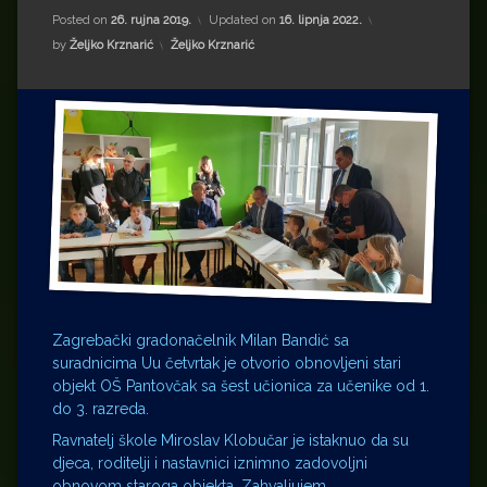
Impressum
Milenko Strižak
Posted on
26. rujna 2019.
Updated on
16. lipnja 2022.
Kategorije:
by
Željko Krznarić
Željko Krznarić
Drugi autori
Drugi autori
Matea Andrić
Ljiljana Lekanić-Kljaić
Željko Krznarić
Mario Lovreković
Miroslav Šantek
Zagrebački gradonačelnik Milan Bandić sa
suradnicima Uu četvrtak je otvorio obnovljeni stari
objekt OŠ Pantovčak sa šest učionica za učenike od 1.
do 3. razreda.
Ravnatelj škole Miroslav Klobučar je istaknuo da su
djeca, roditelji i nastavnici iznimno zadovoljni
obnovom staroga objekta. Zahvaljujem