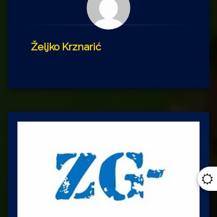
Željko Krznarić