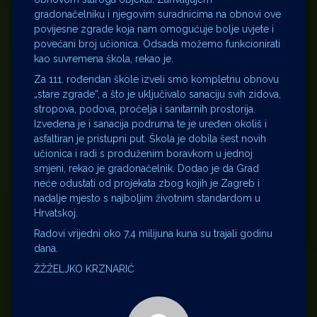
gradonačelniku i njegovim suradnicima na obnovi ove
povijesne zgrade koja nam omogućuje bolje uvjete i
povećani broj učionica. Odsada možemo funkcionirati
kao suvremena škola, rekao je.
Za 111. rođendan škole izveli smo kompletnu obnovu
„stare zgrade“, a što je uključivalo sanaciju svih zidova,
stropova, podova, pročelja i sanitarnih prostorija.
Izvedena je i sanacija podruma te je uređen okoliš i
asfaltiran je pristupni put. Škola je dobila šest novih
učionica i radi s produženim boravkom u jednoj
smjeni, rekao je gradonačelnik. Dodao je da Grad
neće odustati od projekata zbog kojih je Zagreb i
nadalje mjesto s najboljim životnim standardom u
Hrvatskoj.
Radovi vrijedni oko 7,4 milijuna kuna su trajali godinu
dana.
ŽŽŽELJKO KRZNARIĆ