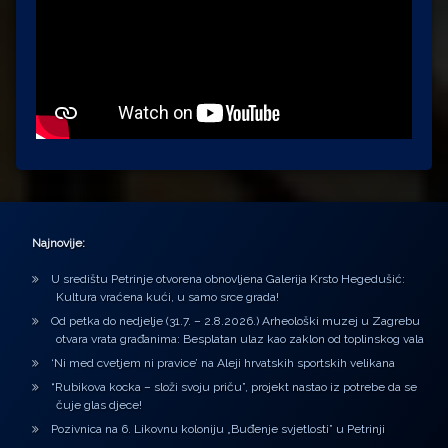
Najnovije:
U središtu Petrinje otvorena obnovljena Galerija Krsto Hegedušić:
Kultura vraćena kući, u samo srce grada!
Od petka do nedjelje (31.7. – 2.8.2026.) Arheološki muzej u Zagrebu
otvara vrata građanima: Besplatan ulaz kao zaklon od toplinskog vala
‘Ni med cvetjem ni pravice’ na Aleji hrvatskih sportskih velikana
“Rubikova kocka – složi svoju priču”, projekt nastao iz potrebe da se
čuje glas djece!
Pozivnica na 6. Likovnu koloniju „Buđenje svjetlosti” u Petrinji