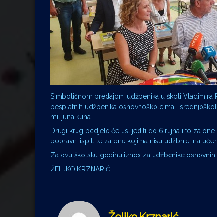
Simboličnom predajom udžbenika u školi Vladimira P
besplatnih udžbenika osnovnoškolcima i srednjoško
milijuna kuna.
Drugi krug podjele će uslijediti do 6.rujna i to za one
popravni ispitt te za one kojima nisu udžbnici naruče
Za ovu školsku godinu iznos za udžbenike osnovnih šk
ŽELJKO KRZNARIĆ
Željko Krznarić