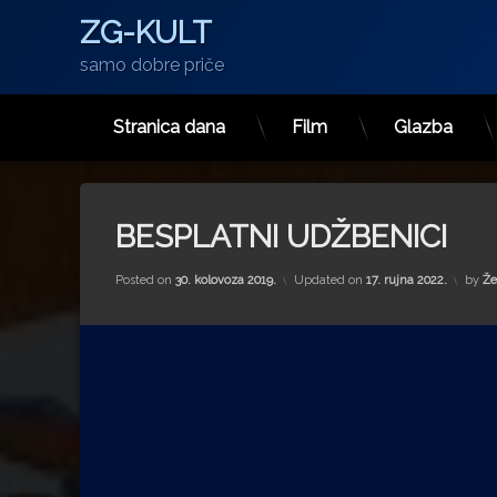
ZG-KULT
samo dobre priče
Stranica dana
Film
Glazba
Preskoči
na
sadržaj
BESPLATNI UDŽBENICI
Posted on
30. kolovoza 2019.
Updated on
17. rujna 2022.
by
Že