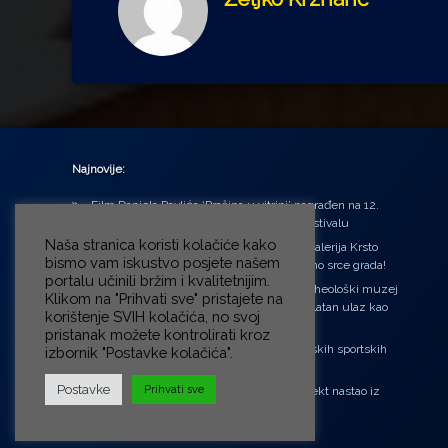
Najnovije:
Film Daniela Pavlića ‘Prašina u vitrini’ nagrađen na 12.
Green Montenegro International Film Festivalu
Naša stranica koristi kolačiće kako
U središtu Petrinje otvorena obnovljena Galerija Krsto
bismo vam iskustvo posjete našem
Hegedušić: Kultura vraćena kući, u samo srce grada!
portalu učinili bržim i kvalitetnijim.
Od petka do nedjelje (31.7. – 2.8.2026.) Arheološki muzej
Klikom na "Prihvati sve" pristajete na
u Zagrebu otvara vrata građanima: Besplatan ulaz kao
korištenje SVIH kolačića, no svoj
zaklon od toplinskog vala
pristanak možete kontrolirati kroz
‘Ni med cvetjem ni pravice’ na Aleji hrvatskih sportskih
izbornik "Postavke kolačića".
velikana
Postavke
Prihvati sve
“Rubikova kocka – složi svoju priču”, projekt nastao iz
potrebe da se čuje glas djece!