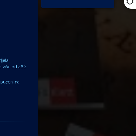
djela
o više od 462
 upućeni na