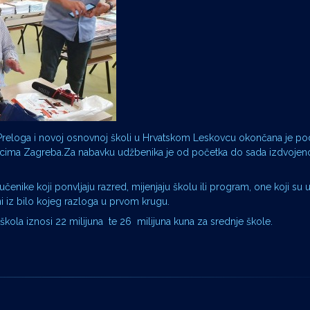
reloga i novoj osnovnoj školi u Hrvatskom Leskovcu okončana je po
lcima Zagreba.Za nabavku udžbenika je od početka do sada izdvojen
 učenike koji ponvljaju razred, mijenjaju školu ili program, one koji su
ni iz bilo kojeg razloga u prvom krugu.
ola iznosi 22 milijuna te 26 milijuna kuna za srednje škole.