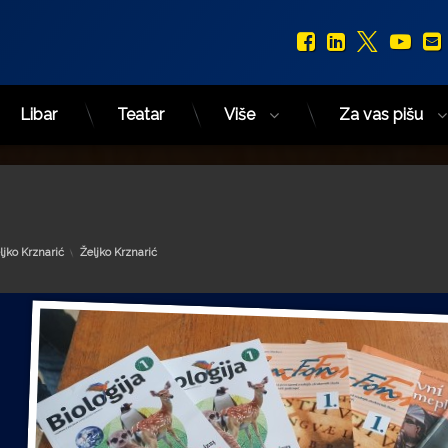
Facebook
LinkedIn
X.com
You
Libar
Teatar
Više
Za vas pišu
Kategorije:
ljko Krznarić
Željko Krznarić