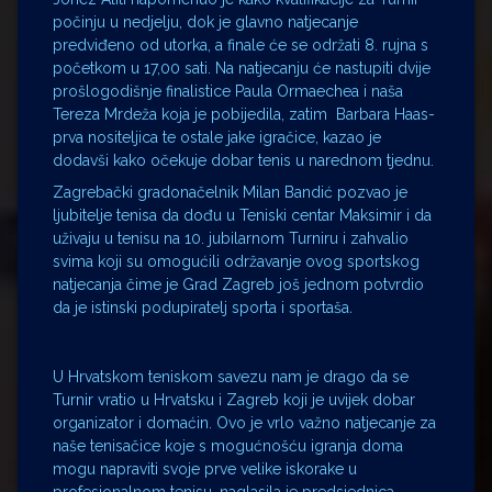
počinju u nedjelju, dok je glavno natjecanje
predviđeno od utorka, a finale će se održati 8. rujna s
početkom u 17,00 sati. Na natjecanju će nastupiti dvije
prošlogodišnje finalistice Paula Ormaechea i naša
Tereza Mrdeža koja je pobijedila, zatim Barbara Haas-
prva nositeljica te ostale jake igračice, kazao je
dodavši kako očekuje dobar tenis u narednom tjednu.
Zagrebački gradonačelnik Milan Bandić pozvao je
ljubitelje tenisa da dođu u Teniski centar Maksimir i da
uživaju u tenisu na 10. jubilarnom Turniru i zahvalio
svima koji su omogućili održavanje ovog sportskog
natjecanja čime je Grad Zagreb još jednom potvrdio
da je istinski podupiratelj sporta i sportaša
.
U Hrvatskom teniskom savezu nam je drago da se
Turnir vratio u Hrvatsku i Zagreb koji je uvijek dobar
organizator i domaćin. Ovo je vrlo važno natjecanje za
naše tenisačice koje s mogućnošću igranja doma
mogu napraviti svoje prve velike iskorake u
profesionalnom tenisu, naglasila je predsjednica