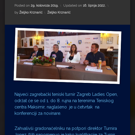
Impressum
Milenko Strižak
Posted on
29. kolovoza 2019.
Updated on
16. lipnja 2022.
Kategorije:
by
Željko Krznarić
Željko Krznarić
Drugi autori
Drugi autori
Matea Andrić
Ljiljana Lekanić-Kljaić
Željko Krznarić
Mario Lovreković
Miroslav Šantek
Najveći zagrebački teniski turnir Zagreb Ladies Open,
održat će se od 1. do 8. rujna na terenima Teniskog
centra Maksimir, naglašeno je u četvrtak na
konferenciji za novinare.
Zahvalivši gradonačelniku na potpori direktor Turnira
Jonez Aliti napomenuo je kako kvalifikacije za Turnir