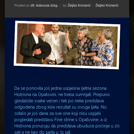
Impressum
Milenko Strižak
Kategorije:
Posted on
26. kolovoza 2019.
by
Željko Krznarić
Željko Krznarić
Drugi autori
Drugi autori
Matea Andrić
Ljiljana Lekanić-Kljaić
Željko Krznarić
Mario Lovreković
Miroslav Šantek
Da se ponovila još jedna uspješna ljetna sezona
Histriona na Opatovini, ne treba sumnjati. Prepuno
gledalište svake večeri i tek po neka predstava
odgođena zbog kiše rezultat su ovoga ljeta. No,
ostalo je još dana za sve one koji nisu uspjeli
pogledati predstavu Fine strine s Opatovine, a iz
Histriona poručuju da predstava ubuduće počinje u 20
sati a ne kao do sada u 31 sat.