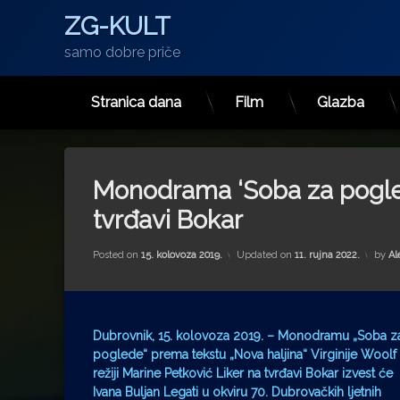
ZG-KULT
samo dobre priče
Stranica dana
Film
Glazba
Preskoči
na
sadržaj
Monodrama ‘Soba za pogled
tvrđavi Bokar
Posted on
15. kolovoza 2019.
Updated on
11. rujna 2022.
by
Al
Dubrovnik, 15. kolovoza 2019. – Monodramu „Soba z
poglede“ prema tekstu „Nova haljina“ Virginije Woolf
režiji Marine Petković Liker na tvrđavi Bokar izvest će
Ivana Buljan Legati u okviru 70. Dubrovačkih ljetnih