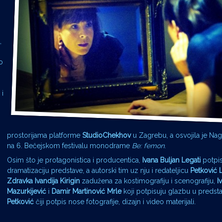
,
o
 i
prostorijama platforme
StudioChekhov
u Zagrebu, a osvojila je Nagr
na 6. Bečejskom festivalu monodrame
Be: femon
.
Osim što je protagonistica i producentica,
Ivana Buljan Legati
potpis
dramatizaciju predstave, a autorski tim uz nju i redateljicu
Petković L
Zdravka Ivandija Kirigin
zadužena za kostimografiju i scenografiju,
I
Mazurkijević
i
Damir Martinović Mrle
koji potpisuju glazbu u predsta
Petković
čiji potpis nose fotografije, dizajn i video materijali.