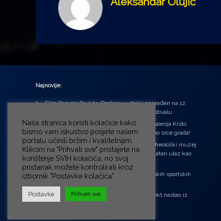
Aleksandar Olujić
Najnovije:
Film Daniela Pavlića ‘Prašina u vitrini’ nagrađen na 12.
Green Montenegro International Film Festivalu
Naša stranica koristi kolačiće kako
U središtu Petrinje otvorena obnovljena Galerija Krsto
bismo vam iskustvo posjete našem
Hegedušić: Kultura vraćena kući, u samo srce grada!
portalu učinili bržim i kvalitetnijim.
Od petka do nedjelje (31.7. – 2.8.2026.) Arheološki muzej
Klikom na "Prihvati sve" pristajete na
u Zagrebu otvara vrata građanima: Besplatan ulaz kao
korištenje SVIH kolačića, no svoj
zaklon od toplinskog vala
pristanak možete kontrolirati kroz
‘Ni med cvetjem ni pravice’ na Aleji hrvatskih sportskih
izbornik "Postavke kolačića".
velikana
Postavke
Prihvati sve
“Rubikova kocka – složi svoju priču”, projekt nastao iz
potrebe da se čuje glas djece!