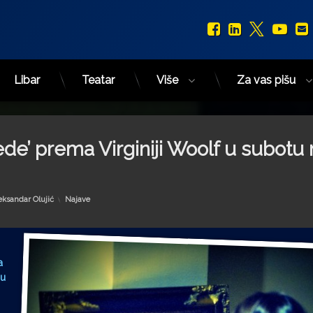
Facebook
LinkedIn
X.com
You
Libar
Teatar
Više
Za vas pišu
e’ prema Virginiji Woolf u subotu 
Kategorije:
eksandar Olujić
Najave
a
 u