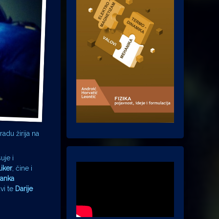
adu žirija na
uje i
iker
, čine i
vanka
vi te
Darije