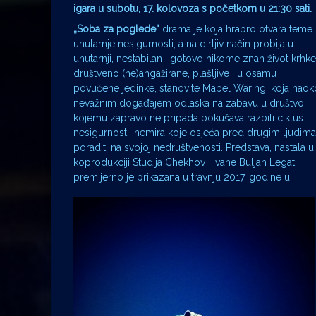
igara u subotu, 17. kolovoza s početkom u 21:30 sati.
„Soba za poglede“
drama je koja hrabro otvara teme
unutarnje nesigurnosti, a na dirljiv način probija u
unutarnji, nestabilan i gotovo nikome znan život krhke
društveno (ne)angažirane, plašljive i u osamu
povučene jedinke, stanovite Mabel Waring, koja naok
nevažnim događajem odlaska na zabavu u društvo
kojemu zapravo ne pripada pokušava razbiti ciklus
nesigurnosti, nemira koje osjeća pred drugim ljudima
poraditi na svojoj nedruštvenosti. Predstava, nastala u
koprodukciji Studija Chekhov i Ivane Buljan Legati,
premijerno je prikazana u travnju 2017. godine u