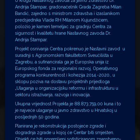
U krugu Nastavnog zavoda za javno zdravstvo Dr.
Andrija Štampar, gradonačelnik Grada Zagreba Milan
Bandić, zajedno s ministrom zdravstva i izaslanikom
predsjednika Vlade RH Milanom Kujundžićem,
položio je kamen temeljac za gradnju Centra za
sigurnost i kvalitetu hrane Nastavnog zavoda Dr.
Andrija Štampar.
Projekt osnivanja Centra pokrenuo je Nastavni zavod u
suradnji s Agronomskim fakultetom Sveučilišta u
Zagrebu, a sufinancirala ga je Europska unija iz
Europskog fonda za regionalni razvoj, Operativnog
programa konkurentnost i kohezija 2014.-2020., u
sklopu poziva na dostavu projektnih prijedloga
„Ulaganja u organizacijsku reformu i infrastrukturu u
sektoru istraživanja, razvoja i inovacija.
Ukupna vrijednost Projekta je 88.873.759,00 kuna i to
je najveće ulaganje u javno zdravstvo u Hrvatskoj u
posljednjih 50 godina.
Planirana je rekonstrukcija postojeće zgrade i
dogradnja zgrade u kojoj će Centar biti smješten.
Objekti će biti opremljeni sofisticiranom znanstveno-