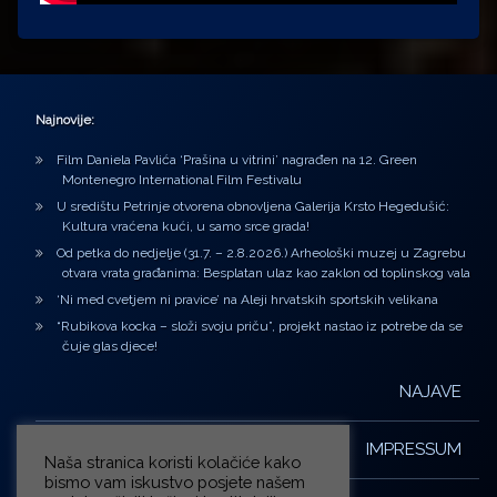
Najnovije:
Film Daniela Pavlića ‘Prašina u vitrini’ nagrađen na 12. Green
Montenegro International Film Festivalu
U središtu Petrinje otvorena obnovljena Galerija Krsto Hegedušić:
Kultura vraćena kući, u samo srce grada!
Od petka do nedjelje (31.7. – 2.8.2026.) Arheološki muzej u Zagrebu
otvara vrata građanima: Besplatan ulaz kao zaklon od toplinskog vala
‘Ni med cvetjem ni pravice’ na Aleji hrvatskih sportskih velikana
“Rubikova kocka – složi svoju priču”, projekt nastao iz potrebe da se
čuje glas djece!
NAJAVE
IMPRESSUM
Naša stranica koristi kolačiće kako
bismo vam iskustvo posjete našem