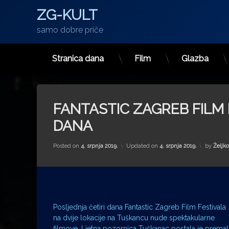
ZG-KULT
samo dobre priče
Stranica dana
Film
Glazba
Preskoči
na
sadržaj
FANTASTIC ZAGREB FILM F
DANA
Posted on
4. srpnja 2019.
Updated on
4. srpnja 2019.
by
Željko
Posljednja četiri dana Fantastic Zagreb Film Festivala
na dvije lokacije na Tuškancu nude spektakularne
filmove. Ljetna pozornica Tuškanac postala je premal