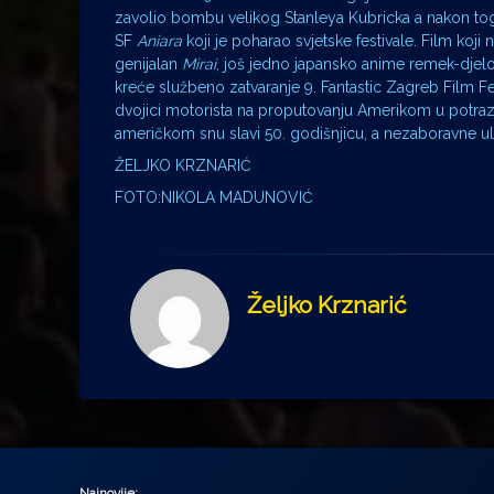
zavolio bombu velikog Stanleya Kubricka a nakon tog
SF
Aniara
koji je poharao svjetske festivale. Film koji
genijalan
Mirai
, još jedno japansko anime remek-djelo
kreće službeno zatvaranje 9. Fantastic Zagreb Film Fe
dvojici motorista na proputovanju Amerikom u potrazi 
američkom snu slavi 50. godišnjicu, a nezaboravne ul
ŽELJKO KRZNARIĆ
FOTO:NIKOLA MADUNOVIĆ
Željko Krznarić
Najnovije: