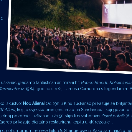
od
u Tuškanac gledamo fantastičan animirani hit
Ruben Brandt, Kolekcionar
Terminator
iz 1984. godine u režiji Jamesa Camerona s legendarnim
sko iskustvo:
Noć Aliena!
Od 19h u Kinu Tuškanac prikazuje se briljanta
f Alien)
, koji je svjetsku premijeru imao na Sundanceu i koji govori o
jetnoj pozornici Tuškanac u 21:50 slijedi nezaboravni
Osmi putnik
(Al
reb prikazuje digitalno restauriranu kopiju u 4K rezoluciji.
i u crnohumornom remek-djelu
Dr.
Strangelove ili: Kako sam naučio ne b