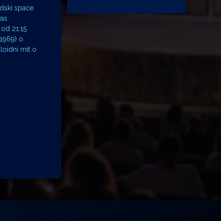
edski space
vas
 od 21:15
 1969) o
loidni mit o