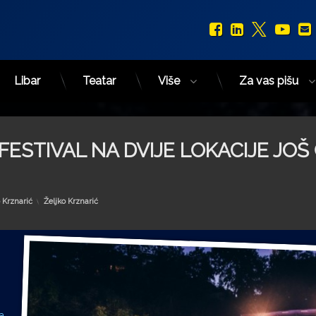
Facebook
LinkedIn
X.com
You
Libar
Teatar
Više
Za vas pišu
ESTIVAL NA DVIJE LOKACIJE JOŠ 
Kategorije:
 Krznarić
Željko Krznarić
a