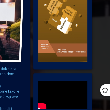
dok se na
 Arnoldom
n
 tome kako je
ien) koji ove
rinuti i