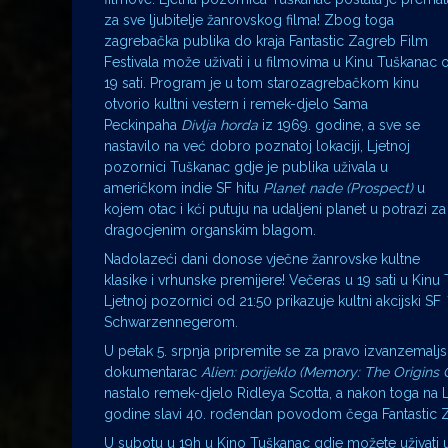
za sve ljubitelje žanrovskog filma! Zbog toga
zagrebačka publika do kraja Fantastic Zagreb Film
Festivala može uživati i u filmovima u Kinu Tuškanac 
19 sati. Program je u tom starozagrebačkom kinu
otvorio kultni vestern i remek-djelo Sama
Peckinpaha
Divlja horda
iz 1969. godine, a sve se
nastavilo na već dobro poznatoj lokaciji, Ljetnoj
pozornici Tuškanac gdje je publika uživala u
američkom indie SF hitu
Planet nade
(Prospect)
u
kojem otac i kći putuju na udaljeni planet u potrazi za
dragocjenim organskim blagom.
Nadolazeći dani donose vječne žanrovske kultne
klasike i vrhunske premijere! Večeras u 19 sati u Kin
Ljetnoj pozornici od 21:50 prikazuje kultni akcijski SF
Schwarzennegerom.
U petak 5. srpnja pripremite se za pravo izvanzemalj
dokumentarac
Alien: porijeklo
(Memory: The Origins O
nastalo remek-djelo Ridleya Scotta, a nakon toga na L
godine slavi 40. rođendan povodom čega Fantastic Zag
U subotu u 19h u Kino Tuškanac gdje možete uživat