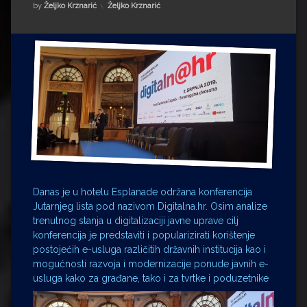
Impressum
Milenko Strižak
Kategorije:
by
Željko Krznarić
Željko Krznarić
Drugi autori
Drugi autori
Matea Andrić
Ljiljana Lekanić-Kljaić
Željko Krznarić
Mario Lovreković
Danas je u hotelu Esplanade održana konferencija
Miroslav Šantek
Jutarnjeg lista pod nazivom Digitalna.hr. Osim analize
trenutnog stanja u digitalizaciji javne uprave cilj
konferencija je predstaviti i popularizirati korištenje
postojećih e-usluga različitih državnih institucija kao i
mogućnosti razvoja i modernizacije ponude javnih e-
usluga kako za građane, tako i za tvrtke i poduzetnike