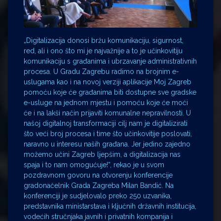
„Digitalizacija donosi bržu komunikaciju, sigurnost,
red, ali i ono što mi je na
jvažnije a to je učinkovitiju
komunikaciju s građanima i ubrzavanje administrativnih
procesa. U Gradu Zagrebu radimo na brojnim e-
uslugama kao i na novoj verziji aplikacije Moj Zagreb
pomoću koje će građanima biti dostupne sve gradske
e-usluge na jednom mjestu i pomoću koje će moći
će i na lakši način prijaviti komunalne nepravilnosti. U
našoj digitalnoj transformaciji cilj nam je digitalizirati
što veći broj procesa i time što učinkovitije poslovati,
naravno u interesu naših građana. Jer jedino zajedno
možemo učini Zagreb ljepšim, a digitalizacija nas
spaja i to nam omogućuje!“, rekao je u svom
pozdravnom govoru na otvorenju konferencije
gradonačelnik Grada Zagreba Milan Bandić. Na
konferenciji je sudjelovalo preko 250 uzvanika,
predstavnika ministarstava i ključnih državnih institucija,
vodećih stručnjaka javnih i privatnih kompanija i