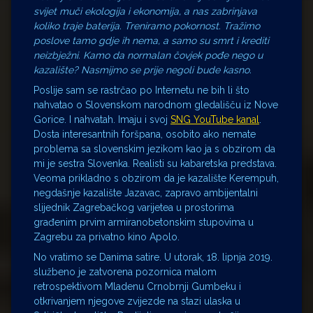
svijet muči ekologija i ekonomija, a nas zabrinjava
koliko traje baterija. Treniramo pokornost. Tražimo
poslove tamo gdje ih nema, a samo su smrt i krediti
neizbježni. Kamo da normalan čovjek pođe nego u
kazalište? Nasmijmo se prije negoli bude kasno.
Poslije sam se rastrčao po Internetu ne bih li što
nahvatao o Slovenskom narodnom gledališču iz Nove
Gorice. I nahvatah. Imaju i svoj
SNG YouTube kanal
.
Dosta interesantnih foršpana, osobito ako nemate
problema sa slovenskim jezikom kao ja s obzirom da
mi je sestra Slovenka. Realisti su kabaretska predstava.
Veoma prikladno s obzirom da je kazalište Kerempuh,
negdašnje kazalište Jazavac, zapravo ambijentalni
slijednik Zagrebačkog varijetea u prostorima
građenim prvim armiranobetonskim stupovima u
Zagrebu za privatno kino Apolo.
No vratimo se Danima satire. U utorak, 18. lipnja 2019.
službeno je zatvorena pozornica malom
retrospektivom Mladenu Crnobrnji Gumbeku i
otkrivanjem njegove zvijezde na stazi ulaska u