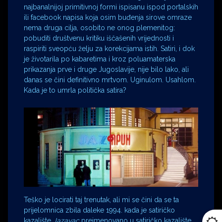
najbanalnijoj primitivnoj formi ispisanu ispod portalskih
ili facebook napisa koja osim buđenja sirove omraze
nema druga cilja, osobito ne onog plemenitog:
pobuditi društvenu kritiku iščašenih vrijednosti i
raspiriti sveopću želju za korekcijama istih. Satiri, i dok
je životarila po kabaretima i kroz poluamaterska
prikazanja prve i druge Jugoslavije, nije bilo lako, ali
danas se čini definitivno mrtvom. Uginulom. Usahlom.
Kada je to umrla politička satira?
Teško je locirati taj trenutak, ali mi se čini da se ta
prijelomnica zbila daleke 1994. kada je satiričko
kazalište
Jazavac
preimenovano u satiričko kazalište