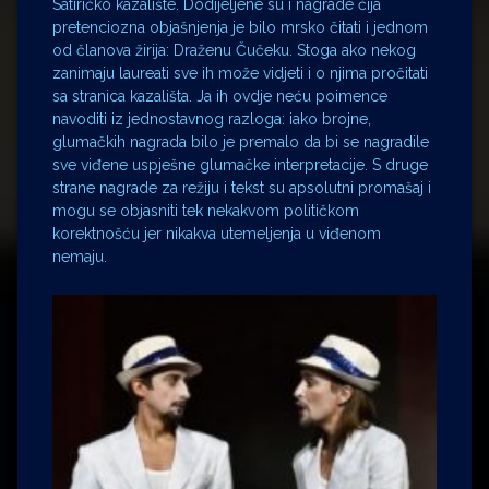
Satiričko kazalište. Dodijeljene su i nagrade čija
pretenciozna objašnjenja je bilo mrsko čitati i jednom
od članova žirija: Draženu Čučeku. Stoga ako nekog
zanimaju laureati sve ih može vidjeti i o njima pročitati
sa stranica kazališta. Ja ih ovdje neću poimence
navoditi iz jednostavnog razloga: iako brojne,
glumačkih nagrada bilo je premalo da bi se nagradile
sve viđene uspješne glumačke interpretacije. S druge
strane nagrade za režiju i tekst su apsolutni promašaj i
mogu se objasniti tek nekakvom političkom
korektnošću jer nikakva utemeljenja u viđenom
nemaju.