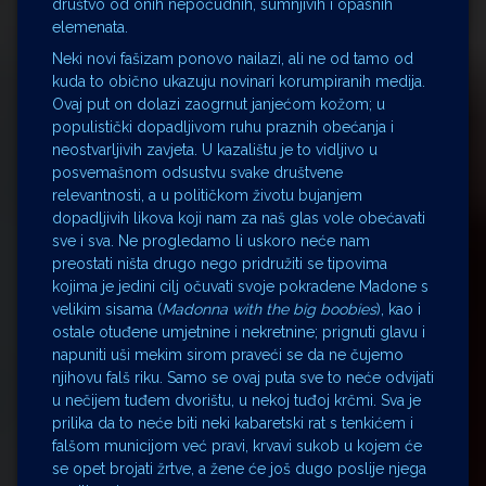
društvo od onih nepoćudnih, sumnjivih i opasnih
elemenata.
Neki novi fašizam ponovo nailazi, ali ne od tamo od
kuda to obično ukazuju novinari korumpiranih medija.
Ovaj put on dolazi zaogrnut janjećom kožom; u
populistički dopadljivom ruhu praznih obećanja i
neostvarljivih zavjeta. U kazalištu je to vidljivo u
posvemašnom odsustvu svake društvene
relevantnosti, a u političkom životu bujanjem
dopadljivih likova koji nam za naš glas vole obećavati
sve i sva. Ne progledamo li uskoro neće nam
preostati ništa drugo nego pridružiti se tipovima
kojima je jedini cilj očuvati svoje pokradene Madone s
velikim sisama (
Madonna with the big boobies
), kao i
ostale otuđene umjetnine i nekretnine; prignuti glavu i
napuniti uši mekim sirom praveći se da ne čujemo
njihovu falš riku. Samo se ovaj puta sve to neće odvijati
u nečijem tuđem dvorištu, u nekoj tuđoj krčmi. Sva je
prilika da to neće biti neki kabaretski rat s tenkićem i
falšom municijom već pravi, krvavi sukob u kojem će
se opet brojati žrtve, a žene će još dugo poslije njega