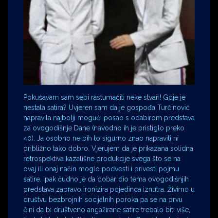
Pokušavam sam sebi rastumačiti neke stvari! Gdje je
nestala satira? Uvjeren sam da je gospođa Turčinović
napravila najbolji mogući posao s odabirom predstava
za ovogodišnje Dane (navodno ih je pristiglo preko
40). Ja osobno ne bih to sigurno znao napraviti ni
približno tako dobro. Vjerujem da je prikazana solidna
retrospektiva kazališne produkcije svega što se na
ovaj ili onaj način moglo podvesti i privesti pojmu
satire. Ipak čudno je da dobar dio tema ovogodišnjih
predstava zapravo ironizira pojedinca iznutra. Živimo u
društvu bezbrojnih socijalnih poroka pa se na prvu
čini da bi društveno angažirane satire trebalo biti više,