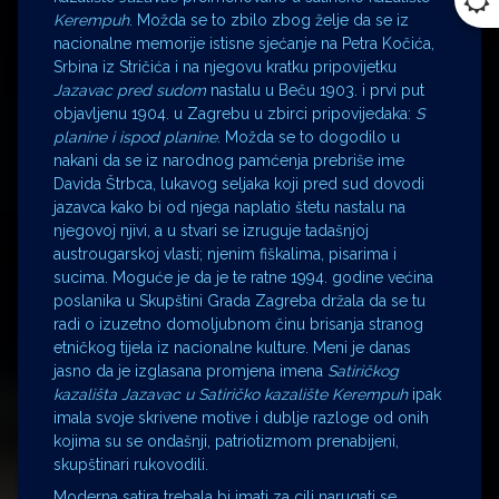
Kerempuh
. Možda se to zbilo zbog želje da se iz
nacionalne memorije istisne sjećanje na Petra Kočića,
Srbina iz Stričića i na njegovu kratku pripovijetku
Jazavac pred sudom
nastalu u Beču 1903. i prvi put
objavljenu 1904. u Zagrebu u zbirci pripovijedaka:
S
planine i ispod planine
. Možda se to dogodilo u
nakani da se iz narodnog pamćenja prebriše ime
Davida Štrbca, lukavog seljaka koji pred sud dovodi
jazavca kako bi od njega naplatio štetu nastalu na
njegovoj njivi, a u stvari se izruguje tadašnjoj
austrougarskoj vlasti; njenim fiškalima, pisarima i
sucima. Moguće je da je te ratne 1994. godine većina
poslanika u Skupštini Grada Zagreba držala da se tu
radi o izuzetno domoljubnom činu brisanja stranog
etničkog tijela iz nacionalne kulture. Meni je danas
jasno da je izglasana promjena imena
Satiričkog
kazališta Jazavac u Satiričko kazalište Kerempuh
ipak
imala svoje skrivene motive i dublje razloge od onih
kojima su se ondašnji, patriotizmom prenabijeni,
skupštinari rukovodili.
Moderna satira trebala bi imati za cilj narugati se