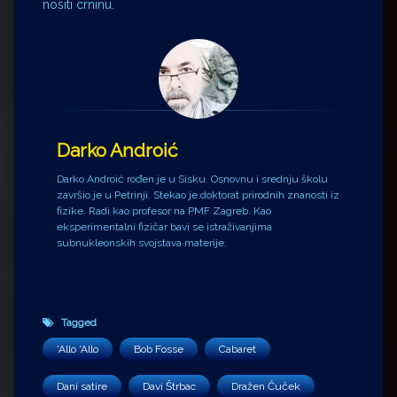
nositi crninu.
Darko Androić
Darko Androić rođen je u Sisku. Osnovnu i srednju školu
završio je u Petrinji. Stekao je doktorat prirodnih znanosti iz
fizike. Radi kao profesor na PMF Zagreb. Kao
eksperimentalni fizičar bavi se istraživanjima
subnukleonskih svojstava materije.
Tagged
'Allo 'Allo
Bob Fosse
Cabaret
Dani satire
Davi Štrbac
Dražen Čuček