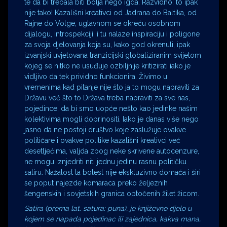
te da bi trebala biti bolja nego igda. Razvidno: to ipak
nije tako! Kazališni kreativci od Jadrana do Baltika, od
Rajne do Volge, uglavnom se okreću osobnom
dijalogu, introspekciji, i tu nalaze inspiraciju i poligone
za svoja djelovanja koja su, kako god okrenuli, ipak
izvanjski uvjetovana tranzicijski globaliziranim svijetom
kojeg se nitko ne usuđuje ozbiljnije kritizirati iako je
vidljivo da tek prividno funkcionira. Živimo u
vremenima kad pitanje nije što ja to mogu napraviti za
Državu već što to Država treba napraviti za sve nas,
pojedince, da bi smo uopće nešto kao jedinke našim
kolektivima mogli doprinositi. Iako je danas više nego
jasno da ne postoji društvo koje zaslužuje ovakve
političare i ovakve politike kazališni kreativci već
desetljećima, valjda zbog neke skrivene autocenzure,
ne mogu iznjedriti niti jednu jedinu rasnu političku
satiru. Nažalost ta bolest nije ekskluzivno domaća i širi
se poput najezde komaraca preko željeznih
šengenskih i sovjetskih granica optočenih žilet žicom.
Satira
(prema lat. satura: puna), je književno djelo u
kojem se napada pojedinac ili zajednica, kakva mana,