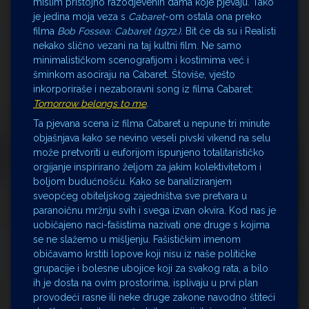
mislim pristojno razodjevenih dama koje pjevaju. Tako
je jedina moja veza s
Cabaret
-om ostala ona preko
filma
Bob Fossea: Cabaret (1972.).
Bit će da su i Realisti
nekako slično vezani na taj kultni film. Ne samo
minimalističkom scenografijom i kostimima već i
šminkom asociraju na Cabaret. Štoviše, vješto
inkorporiraše i nezaboravni song iz filma Cabaret:
Tomorrow belongs to me
.
Ta pjevana scena iz filma Cabaret u nepune tri minute
objašnjava kako se nevino veseli pivski vikend na selu
može pretvoriti u euforijom ispunjeno totalitarističko
orgijanje inspirirano željom za jakim kolektivitetom i
boljom budućnošću. Kako se banaliziranjem
sveopćeg obiteljskog zajedništva sve pretvara u
paranoičnu mržnju svih i svega izvan okvira. Kod nas je
uobičajeno naci-fašistima nazivati one druge s kojima
se ne slažemo u mišljenju. Fašističkim imenom
običavamo krstiti lopove koji nisu iz naše političke
grupacije i bolesne ubojice koji za svakog rata, a bilo
ih je dosta na ovim prostorima, isplivaju u prvi plan
provodeći rasne ili neke druge zakone navodno štiteći