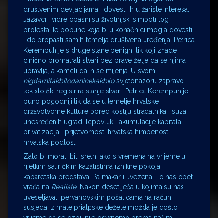
društvenim devijacijama i dovesti ih u žarište interesa.
Jazavci i vidre opasni su životinjski simboli tog
protesta, te pobune koja bi u konačnici mogla dovesti
i do propasti samih temelja društvena uređenja. Petrica
Kerempuh je s druge stane benigni lik koji znade
cinično promatrati stvari bez prave želje da se njima
upravlja, a kamoli da ih se mijenja. U svom
nigdarnitakbilodaninekakbilo
svjetonazoru zapravo
tek stoički registrira stanje stvari. Petrica Kerempuh je
puno pogodniji lik da se u temelje hrvatske
državotvorne kulture pored kostiju stradalnika i suza
unesrećenih ugradi lopovluk i akumulacije kapitala,
privatizacija i prijetvornost, hrvatska himbenost i
hrvatska podlost.
Zato bi morali biti sretni ako s vremena na vrijeme u
rijetkim satiričkim kazalištima iznikne pokoja
kabaretska predstava. Pa makar i uvezena. To nas opet
vraća na
Realiste
. Nakon desetljeća u kojima su nas
uveseljavali pervanovskim pošalicama na račun
susjeda iz male prialpske dežele možda je došlo
vrijeme da se ozbiljnije osvrnemo prema našim