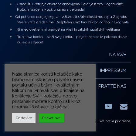
U središtu Petrinje otvorena obnovljena Galerija Krsto Hegedušić:
Kultura vraćena kući, u samo srce grada!
Od petka do nedjelje (31.7. – 2.8.2026.) Arheološki muzej u Zagrebu
otvara vrata građanima: Besplatan ulaz kao zaklon od toplinskog vala
‘Ni med cvetjem ni pravice’ na Aleji hrvatskih sportskih velikana
“Rubikova kocka – složi svoju priču”, projekt nastao iz potrebe da se
čuje glas djece!
NAJAVE
IMPRESSUM
Naša stranica koristi kolačiće kako
bismo vam iskustvo posjete našem
portalu učinili bržim i kvalitetnijim.
PRATITE NAS
Klikom na "Prihvati sve" pristajete na
korištenje SVIH kolačića, no svoj
pristanak možete kontrolirati kroz
izbornik "Postavke kolačića".
Facebook
LinkedIn
YouTub
E-m
X.com
Postavke
Prihvati sve
© ZG-KULT. Sva prava pridržana.