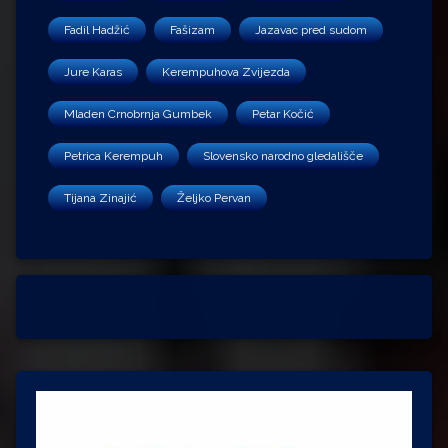
Fadil Hadžić
Fašizam
Jazavac pred sudom
Jure Karas
Kerempuhova Zvijezda
Mladen Crnobrnja Gumbek
Petar Kočić
Petrica Kerempuh
Slovensko narodno gledališče
Tijana Zinajić
Željko Pervan