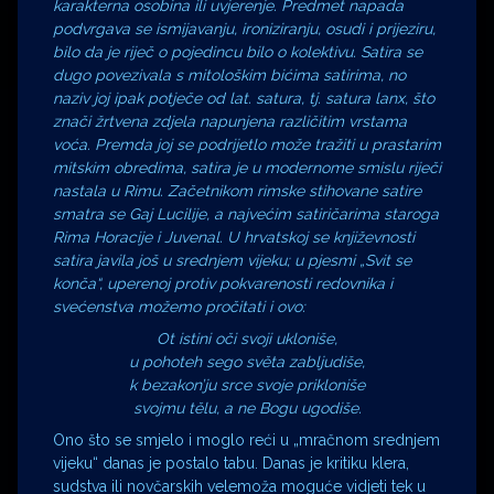
karakterna osobina ili uvjerenje. Predmet napada
podvrgava se ismijavanju, ironiziranju, osudi i prijeziru,
bilo da je riječ o pojedincu bilo o kolektivu. Satira se
dugo povezivala s mitološkim bićima satirima, no
naziv joj ipak potječe od lat. satura, tj. satura lanx, što
znači žrtvena zdjela napunjena različitim vrstama
voća. Premda joj se podrijetlo može tražiti u prastarim
mitskim obredima, satira je u modernome smislu riječi
nastala u Rimu. Začetnikom rimske stihovane satire
smatra se Gaj Lucilije, a najvećim satiričarima staroga
Rima Horacije i Juvenal. U hrvatskoj se književnosti
satira javila još u srednjem vijeku; u pjesmi „Svit se
konča“, uperenoj protiv pokvarenosti redovnika i
svećenstva možemo pročitati i ovo:
Ot istini oči svoji ukloniše,
u pohoteh sego světa zabljudiše,
k bezakon’ju srce svoje prikloniše
svojmu tělu, a ne Bogu ugodiše.
Ono što se smjelo i moglo reći u „mračnom srednjem
vijeku“ danas je postalo tabu. Danas je kritiku klera,
sudstva ili novčarskih velemoža moguće vidjeti tek u