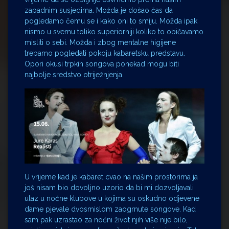
zapadnim susjedima. Možda je došao čas da
pogledamo čemu se i kako oni to smiju. Možda ipak
nismo u svemu toliko superiorniji koliko to običavamo
misliti o sebi. Možda i zbog mentalne higijene
trebamo pogledati pokoju kabaretsku predstavu.
Opori okusi trpkih songova ponekad mogu biti
najbolje sredstvo otriježnjenja.
U vrijeme kad je kabaret cvao na našim prostorima ja
još nisam bio dovoljno uzorio da bi mi dozvoljavali
ulaz u noćne klubove u kojima su oskudno odjevene
dame pjevale dvosmislom zaogrnute songove. Kad
sam pak uzrastao za noćni život njih više nije bilo,