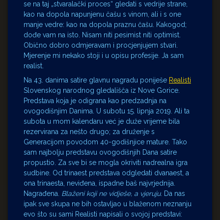
se na taj „stvaralački proces“ gledati s vedrije strane,
kao na dopola napunjenu čašu s vinom, ali i s one
manje vedre: kao na dopola praznu čašu. Kakogod;
dođe vam na isto. Nisam niti pesimist niti optimist.
Obično dobro odmjeravam i procjenjujem stvari.
Mjerenje mi nekako stoji i u opisu profesije. Ja sam
realist.
Na 43. danima satire glavnu nagradu poniješe
Realisti
Slovenskog narodnog gledališča iz Nove Gorice.
Predstava koja je odigrana kao predzadnja na
ovogodišnjim Danima. U subotu 15. lipnja 2019. Ali ta
subota u mom kalendaru već je duže vrijeme bila
rezervirana za nešto drugo; za druženje s
Generacijom povodom 40-godišnjice mature. Tako
sam najbolju predstavu ovogodišnjih Dana satire
propustio. Za sve bi se mogla okriviti nadrealna igra
sudbine. Od trinaest predstava odgledati dvanaest, a
ona trinaesta, neviđena, ispadne baš najvrjednija.
Nagrađena.
Blaženi koji ne vidješe, a vjeruju
. Da nas
ipak sve skupa ne bih ostavljao u blaženom neznanju
evo što su sami Realisti napisali o svojoj predstavi: