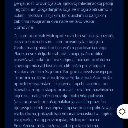
genijalnosti provincijalaca, njihovoj mladenačkoj patnji
i egzotičnim događanjima koja se mogu zbiti samo u
ličkim, imotskim, sinjskim, kordunskim ili banijskim
zabitima i Krajinama ove naše ne tako velike
Domovine.
Da sam potomak Metropole ovo bih se ustezao izreći,
ali s obzirom da sam i sam provincijalac koji je u
životu imao prilike hodati i većim gradovima ovog
Planeta i sretati ljude svih civilizacija, pače raditi i
posvršavati neke poslove s njima, nemam problema
staviti upitnik nad fascinaciju tih naših provincijskih
mladaca Velikim Svijetom. Par godina bivstvovanja po
Londonima, Rimovima ili New Yorkovima teško može
uploditi mesijanskim iskustvima koja bi se onda, po
povratku, mogla skupo prodavati lokalnim naivčinama
koji nisu imali sreće ili nevolje malo više putovati.
Nakaradni su ti pokušaji natakanja vlastitih praznina
bjelosvjetskim tumaranjima koja se poslije pokušavaju,
ovdje doma, prikazati kao vrhunaravna iskustva kojih u
ovoj našoj maloj provincijskoj Metropoli nema.
Smiješna su mi ta traženja sebe po fakultetima,