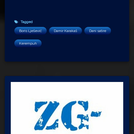
Tagged
Boris Lješević
Damir Karakaš
Dani satire
Kerempuh