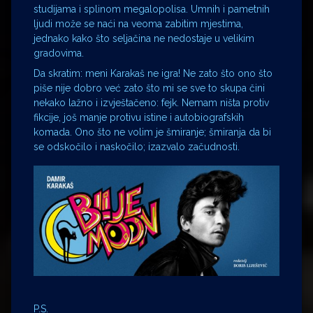
studijama i splinom megalopolisa. Umnih i pametnih
ljudi može se naći na veoma zabitim mjestima,
jednako kako što seljačina ne nedostaje u velikim
gradovima.
Da skratim: meni Karakaš ne igra! Ne zato što ono što
piše nije dobro već zato što mi se sve to skupa čini
nekako lažno i izvještačeno: fejk. Nemam ništa protiv
fikcije, još manje protivu istine i autobiografskih
komada. Ono što ne volim je šmiranje; šmiranja da bi
se odskočilo i naskočilo; izazvalo začudnosti.
P.S.