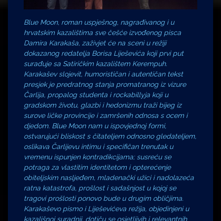
Blue Moon, roman uspješnog, nagrađivanog i u
hrvatskim kazalištima sve češće izvođenog pisca
Damira Karakaša, zaživjet će na sceni u režiji
dokazanog redatelja Borisa Liješevića koji prvi put
surađuje sa Satiričkim kazalištem Kerempuh.
Karakašev slojevit, humorističan i autentičan tekst
presjek je predratnog stanja promatranog iz vizure
Čarlija, propalog studenta i rockabillyja koji u
gradskom životu, glazbi i hedonizmu traži bijeg iz
surove ličke provincije i zamršenih odnosa s ocem i
djedom. Blue Moon nam u ispovjednoj formi,
ostvarujući bliskost s čitateljem odnosno gledateljem,
oslikava Čarlijevu intimu i specifičan trenutak u
vremenu ispunjen kontradikcijama; susreću se
potraga za vlastitim identitetom i opterećenje
obiteljskim nasljeđem, mladenački užici i nadolazeća
ratna katastrofa, prošlost i sadašnjost u kojoj se
tragovi prošlosti ponovo bude u drugim obličjima.
Karakaševo pismo i Liješevićeva režija, objedinjeni u
kazališnoj suradnji, dotiču se osjetljivih i relevantnih