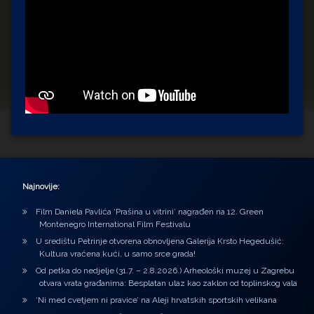
Najnovije:
Film Daniela Pavlića ‘Prašina u vitrini’ nagrađen na 12. Green
Montenegro International Film Festivalu
U središtu Petrinje otvorena obnovljena Galerija Krsto Hegedušić:
Kultura vraćena kući, u samo srce grada!
Od petka do nedjelje (31.7. – 2.8.2026.) Arheološki muzej u Zagrebu
otvara vrata građanima: Besplatan ulaz kao zaklon od toplinskog vala
‘Ni med cvetjem ni pravice’ na Aleji hrvatskih sportskih velikana