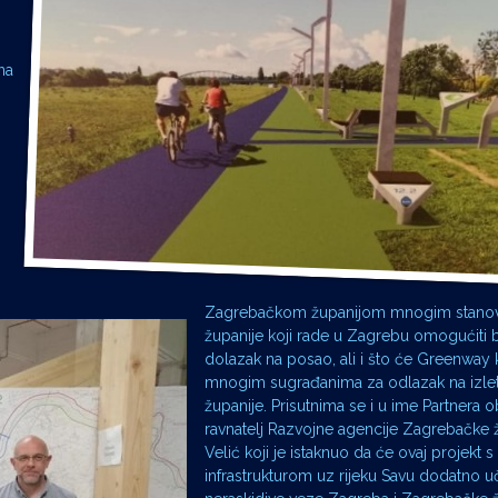
na
Zagrebačkom županijom mnogim stano
županije koji rade u Zagrebu omogućiti 
dolazak na posao, ali i što će Greenway ko
mnogim sugrađanima za odlazak na izlet
županije. Prisutnima se i u ime Partnera ob
ravnatelj Razvojne agencije Zagrebačke 
Velić koji je istaknuo da će ovaj projekt s
infrastrukturom uz rijeku Savu dodatno uč