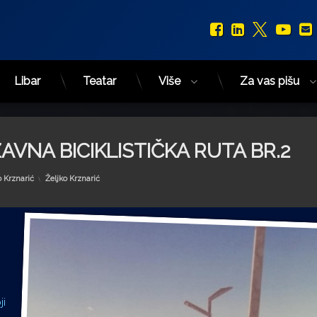
Facebook
LinkedIn
X.com
You
Libar
Teatar
Više
Za vas pišu
VNA BICIKLISTIČKA RUTA BR.2
Kategorije:
o Krznarić
Željko Krznarić
ji