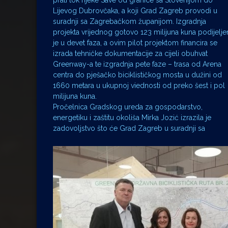
prati tok rijeke Save od granice sa Slovenijom do
Lijevog Dubrovčaka, a koji Grad Zagreb provodi u
suradnji sa Zagrebačkom županijom. Izgradnja
projekta vrijednog gotovo 123 milijuna kuna podijelje
je u devet faza, a ovim pilot projektom financira se
izrada tehničke dokumentacije za cijeli obuhvat
Greenway-a te izgradnja pete faze – trasa od Arena
centra do pješačko biciklističkog mosta u dužini od
1660 metara u ukupnoj viednosti od preko šest i pol
milijuna kuna.
Pročelnica Gradskog ureda za gospodarstvo,
energetiku i zaštitu okoliša Mirka Jozić izrazila je
zadovoljstvo što će Grad Zagreb u suradnji sa