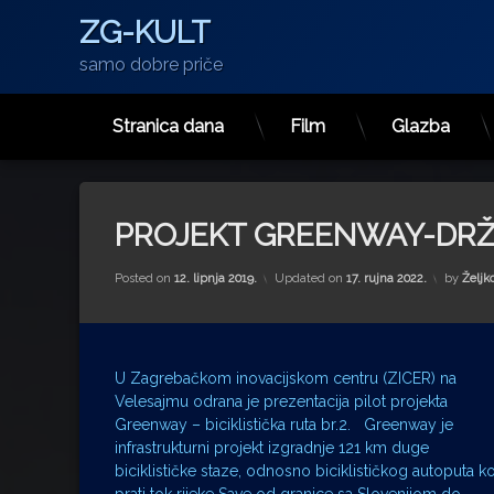
ZG-KULT
samo dobre priče
Stranica dana
Film
Glazba
Preskoči
na
sadržaj
PROJEKT GREENWAY-DRŽA
Posted on
12. lipnja 2019.
Updated on
17. rujna 2022.
by
Željk
U Zagrebačkom inovacijskom centru (ZICER) na
Velesajmu odrana je prezentacija pilot projekta
Greenway – biciklistička ruta br.2. Greenway je
infrastrukturni projekt izgradnje 121 km duge
biciklističke staze, odnosno biciklističkog autoputa ko