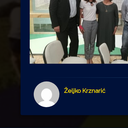
Željko Krznarić