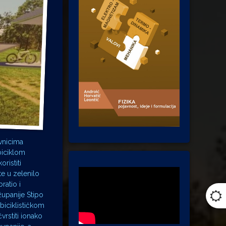
vnicima
biciklom
ristiti
e u zelenilo
ratio i
županije Stipo
 biciklističkom
vrstiti ionako