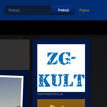
Pretraži:
Tube
E-mail
Prijava
VAM PREDSTAVLJA :