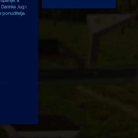
upanije, a
a Darinka Jug i
 ponuditelja.