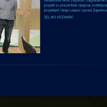
neraskidive veze Zagreba i Zagrebačke ž
projekt su prezentirali njegova voditeljic
projektant Vanja Lukačić ispred Zajednice
ŽELJKO KRZNARIĆ