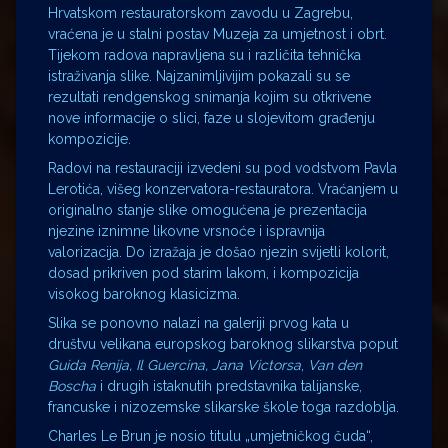
Hrvatskom restauratorskom zavodu u Zagrebu,
vraćena je u stalni postav Muzeja za umjetnost i obrt.
Tijekom radova napravljena su i različita tehnička
istraživanja slike. Najzanimljivijim pokazali su se
rezultati rendgenskog snimanja kojim su otkrivene
nove informacije o slici, faze u slojevitom građenju
kompozicije.
Radovi na restauraciji izvedeni su pod vodstvom Pavla
Lerotića, višeg konzervatora-restauratora. Vraćanjem u
originalno stanje slike omogućena je prezentacija
njezine iznimne likovne vrsnoće i ispravnija
valorizacija. Do izražaja je došao njezin svijetli kolorit,
dosad prikriven pod starim lakom, i kompozicija
visokog baroknog klasicizma.
Slika se ponovno nalazi na galeriji prvog kata u
društvu velikana europskog baroknog slikarstva poput
Guida Renija, Il Guercina, Jana Victorsa
,
Van den
Boscha
i drugih istaknutih predstavnika talijanske,
francuske i nizozemske slikarske škole toga razdoblja.
Charles Le Brun je nosio titulu „umjetničkog čuda“,