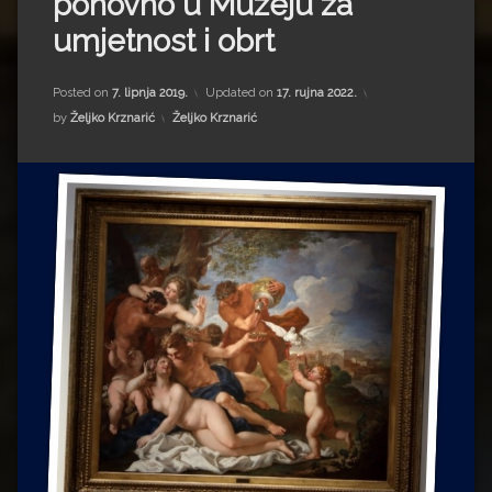
ponovno u Muzeju za
Impressum
Milenko Strižak
umjetnost i obrt
Drugi autori
Drugi autori
Posted on
7. lipnja 2019.
Updated on
17. rujna 2022.
Matea Andrić
Kategorije:
by
Željko Krznarić
Željko Krznarić
Ljiljana Lekanić-Kljaić
Željko Krznarić
Mario Lovreković
Miroslav Šantek