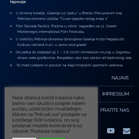
Najnovije:
U drvenoj korablji „Galerije uz rijeku“ u Brestu Pokupskom kraj
Petrinje otvorena izložba “Čuvari ljepote našeg kraja 2”
Film Daniela Pavlića ‘Prašina u vitrini’ nagrađen na 12. Green
Montenegro International Film Festivalu
U središtu Petrinje otvorena obnovljena Galerija Krsto Hegedušić:
Kultura vraćena kući, u samo srce grada!
Od petka do nedjelje (31.7. – 2.8.2026.) Arheološki muzej u Zagrebu
otvara vrata građanima: Besplatan ulaz kao zaklon od toplinskog vala
‘Ni med cvetjem ni pravice’ na Aleji hrvatskih sportskih velikana
NAJAVE
IMPRESSUM
Naša stranica koristi kolačiće kako
bismo vam iskustvo posjete našem
portalu učinili bržim i kvalitetnijim.
PRATITE NAS
Klikom na "Prihvati sve" pristajete na
korištenje SVIH kolačića, no svoj
pristanak možete kontrolirati kroz
izbornik "Postavke kolačića".
Facebook
LinkedIn
YouTub
E-m