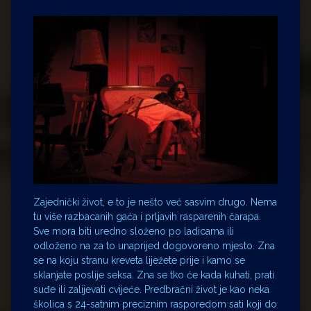
Zajednički život, e to je nešto već sasvim drugo. Nema
tu više razbacanih gaća i prljavih rasparenih čarapa.
Sve mora biti uredno složeno po ladicama ili
odloženo na za to unaprijed dogovoreno mjesto. Zna
se na koju stranu kreveta liježete prije i kamo se
sklanjate poslije seksa. Zna se tko će kada kuhati, prati
suđe ili zalijevati cvijeće. Predbračni život je kao neka
školica s 24-satnim preciznim rasporedom sati koji do