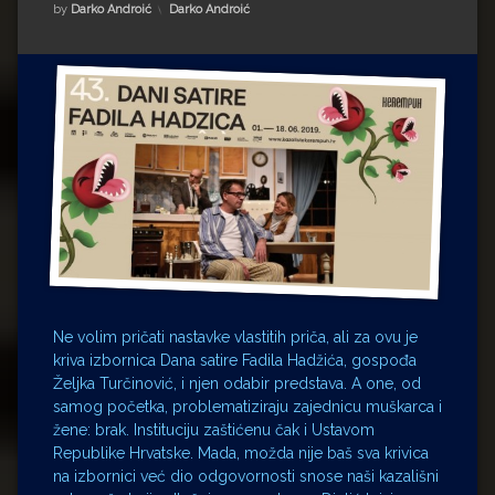
Impressum
Milenko Strižak
Kategorije:
by
Darko Androić
Darko Androić
Drugi autori
Drugi autori
Matea Andrić
Ljiljana Lekanić-Kljaić
Željko Krznarić
Mario Lovreković
Miroslav Šantek
Ne volim pričati nastavke vlastitih priča, ali za ovu je
kriva izbornica Dana satire Fadila Hadžića, gospođa
Željka Turčinović, i njen odabir predstava. A one, od
samog početka, problematiziraju zajednicu muškarca i
žene: brak. Instituciju zaštićenu čak i Ustavom
Republike Hrvatske. Mada, možda nije baš sva krivica
na izbornici već dio odgovornosti snose naši kazališni