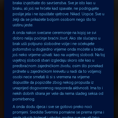
braka izvježbate do savršenstva. Sve je isto kao u
braku, ali još ne hrčete kad spavate, ne podrigujete
poslije jela i ne ispuštate vjetrove. Nikad. Uopće. Sve u
želji da se prikažete boljom osobom nego što to
uistinu jeste.
A onda nakon svečane ceremonije na kojoj se svi
dobro naliju počinje bračni život. Ako ste slučajno u
brak ušli potpuno slobodne volje i ne očekujete
potomstvo u dogledno vrijeme onda možete u braku
još neko vrijeme uživati: kao na uvjetnoj slobodi. Na toj
uvjetnoj slobodi stvari izgledaju skoro iste kao u
predbračnom zajedničkom životu, osim što ponekad
prdnete u zajedničkom krevetu u nadi da to voljenoj
osobi neće smetati ili si s vremena na vrijeme
dopustite da popizdite zbog nekog propusta iz
unaprijed dogovorenog rasporeda aktivnosti. Ima to i
nekih dobrih strana jer vele da nema slađeg seksa od
pomirbenog.
A onda dođu djeca i sve se gotovo preko noći
promjeni. Središte Svemira pomakne se prema njima i
onda idućih trideset i ohoho godina sve se vrti tako