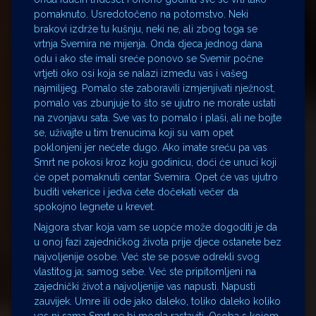
pomaknuto. Usredotočeno na potomstvo. Neki
brakovi izdrže tu kušnju, neki ne, ali zbog toga se
vrtnja Svemira ne mijenja. Onda djeca jednog dana
odu i ako ste imali sreće ponovo se Svemir počne
vrtjeti oko osi koja se nalazi između vas i vašeg
najmilijeg. Pomalo ste zaboravili izmjenjivati nježnost,
pomalo vas zbunjuje to što se ujutro ne morate ustati
na zvonjavu sata. Sve vas to pomalo i plaši, ali ne bojte
se, uživajte u tim trenucima koji su vam opet
poklonjeni jer nećete dugo. Ako imate sreću pa vas
Smrt ne pokosi kroz koju godinicu, doći će unuci koji
će opet pomaknuti centar Svemira. Opet će vas ujutro
buditi vekerice i jedva ćete dočekati večer da
spokojno legnete u krevet.
Najgora stvar koja vam se uopće može dogoditi je da
u onoj fazi zajedničkog života prije djece ostanete bez
najvoljenije osobe. Već ste se posve odrekli svog
vlastitog ja; samog sebe. Već ste pripitomljeni na
zajednički život a najvoljenije vas napusti. Napusti
zauvijek. Umre ili ode jako daleko, toliko daleko koliko
vas ni sama Smrt ne bi mogla rastaviti. Osoba s kojom