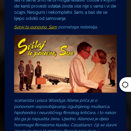
ste kanili provesti ostatak života više nije s vama i vi ste
očajni. Nesigurni i nekompletni. Sami, a baš ste se
lijepo odvikli od samovanja.
Sviraj to ponovno, Sam
poznatoga redatelja,
scenarista i pisca Woodyja Allena priča je o
ponovnom osposobljavanju izgubljenog muškarca,
hipohondra i neurotičnog filmskog kritičara, i to nakon
što ga je napustila žena. Ujedno, Allenovo je djelo
hommage
filmskome klasiku, Casablanci, čiji se slavni
glavni glumac Humphrey Bogart pojavljuje u