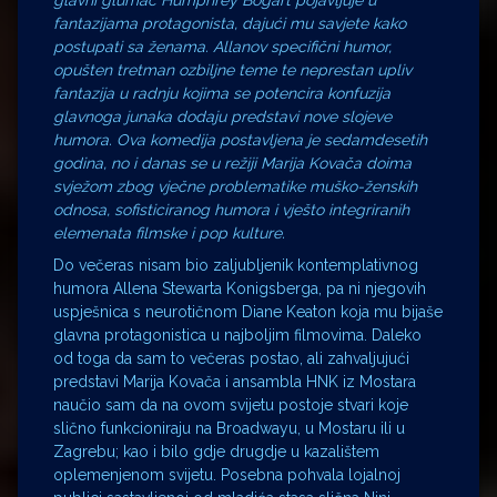
fantazijama protagonista, dajući mu savjete kako
postupati sa ženama. Allanov specifični humor,
opušten tretman ozbiljne teme te neprestan upliv
fantazija u radnju kojima se potencira konfuzija
glavnoga junaka dodaju predstavi nove slojeve
humora. Ova komedija postavljena je sedamdesetih
godina, no i danas se u režiji Marija Kovača doima
svježom zbog vječne problematike muško-ženskih
odnosa, sofisticiranog humora i vješto integriranih
elemenata filmske i pop kulture.
Do večeras nisam bio zaljubljenik kontemplativnog
humora Allena Stewarta Konigsberga, pa ni njegovih
uspješnica s neurotičnom Diane Keaton koja mu bijaše
glavna protagonistica u najboljim filmovima. Daleko
od toga da sam to večeras postao, ali zahvaljujući
predstavi Marija Kovača i ansambla HNK iz Mostara
naučio sam da na ovom svijetu postoje stvari koje
slično funkcioniraju na Broadwayu, u Mostaru ili u
Zagrebu; kao i bilo gdje drugdje u kazalištem
oplemenjenom svijetu. Posebna pohvala lojalnoj