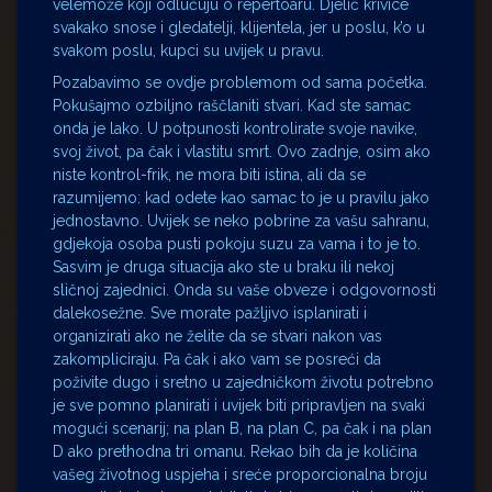
velemože koji odlučuju o repertoaru. Djelić krivice
svakako snose i gledatelji, klijentela, jer u poslu, k’o u
svakom poslu, kupci su uvijek u pravu.
Pozabavimo se ovdje problemom od sama početka.
Pokušajmo ozbiljno raščlaniti stvari. Kad ste samac
onda je lako. U potpunosti kontrolirate svoje navike,
svoj život, pa čak i vlastitu smrt. Ovo zadnje, osim ako
niste kontrol-frik, ne mora biti istina, ali da se
razumijemo: kad odete kao samac to je u pravilu jako
jednostavno. Uvijek se neko pobrine za vašu sahranu,
gdjekoja osoba pusti pokoju suzu za vama i to je to.
Sasvim je druga situacija ako ste u braku ili nekoj
sličnoj zajednici. Onda su vaše obveze i odgovornosti
dalekosežne. Sve morate pažljivo isplanirati i
organizirati ako ne želite da se stvari nakon vas
zakompliciraju. Pa čak i ako vam se posreći da
poživite dugo i sretno u zajedničkom životu potrebno
je sve pomno planirati i uvijek biti pripravljen na svaki
mogući scenarij; na plan B, na plan C, pa čak i na plan
D ako prethodna tri omanu. Rekao bih da je količina
vašeg životnog uspjeha i sreće proporcionalna broju