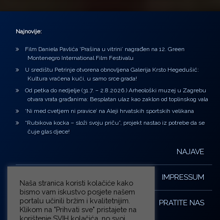
Najnovije:
Film Daniela Pavlića ‘Prašina u vitrini’ nagrađen na 12. Green
Montenegro International Film Festivalu
U središtu Petrinje otvorena obnovljena Galerija Krsto Hegedušić:
Kultura vraćena kući, u samo srce grada!
Od petka do nedjelje (31.7. – 2.8.2026.) Arheološki muzej u Zagrebu
otvara vrata građanima: Besplatan ulaz kao zaklon od toplinskog vala
‘Ni med cvetjem ni pravice’ na Aleji hrvatskih sportskih velikana
“Rubikova kocka – složi svoju priču”, projekt nastao iz potrebe da se
čuje glas djece!
NAJAVE
IMPRESSUM
Naša stranica koristi kolačiće kako
bismo vam iskustvo posjete našem
portalu učinili bržim i kvalitetnijim.
PRATITE NAS
Klikom na "Prihvati sve" pristajete na
korištenje SVIH kolačića, no svoj