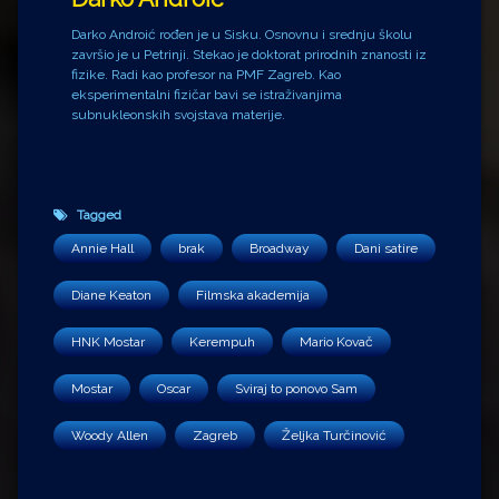
Darko Androić rođen je u Sisku. Osnovnu i srednju školu
završio je u Petrinji. Stekao je doktorat prirodnih znanosti iz
fizike. Radi kao profesor na PMF Zagreb. Kao
eksperimentalni fizičar bavi se istraživanjima
subnukleonskih svojstava materije.
Tagged
Annie Hall
brak
Broadway
Dani satire
Diane Keaton
Filmska akademija
HNK Mostar
Kerempuh
Mario Kovač
Mostar
Oscar
Sviraj to ponovo Sam
Woody Allen
Zagreb
Željka Turčinović