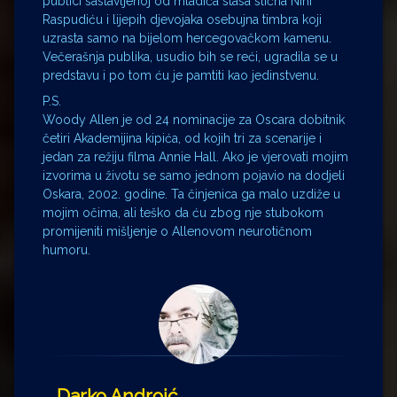
publici sastavljenoj od mladića stasa slična Nini
Raspudiću i lijepih djevojaka osebujna timbra koji
uzrasta samo na bijelom hercegovačkom kamenu.
Večerašnja publika, usudio bih se reći, ugradila se u
predstavu i po tom ću je pamtiti kao jedinstvenu.
P.S.
Woody Allen je od 24 nominacije za Oscara dobitnik
četiri Akademijina kipića, od kojih tri za scenarije i
jedan za režiju filma Annie Hall. Ako je vjerovati mojim
izvorima u životu se samo jednom pojavio na dodjeli
Oskara, 2002. godine. Ta činjenica ga malo uzdiže u
mojim očima, ali teško da ću zbog nje stubokom
promijeniti mišljenje o Allenovom neurotičnom
humoru.
Darko Androić