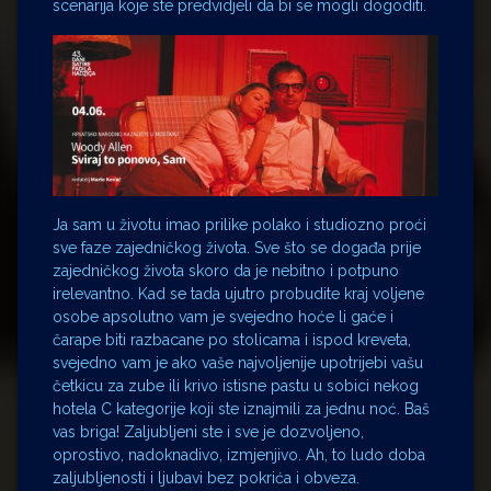
scenarija koje ste predvidjeli da bi se mogli dogoditi.
Ja sam u životu imao prilike polako i studiozno proći
sve faze zajedničkog života. Sve što se događa prije
zajedničkog života skoro da je nebitno i potpuno
irelevantno. Kad se tada ujutro probudite kraj voljene
osobe apsolutno vam je svejedno hoće li gaće i
čarape biti razbacane po stolicama i ispod kreveta,
svejedno vam je ako vaše najvoljenije upotrijebi vašu
četkicu za zube ili krivo istisne pastu u sobici nekog
hotela C kategorije koji ste iznajmili za jednu noć. Baš
vas briga! Zaljubljeni ste i sve je dozvoljeno,
oprostivo, nadoknadivo, izmjenjivo. Ah, to ludo doba
zaljubljenosti i ljubavi bez pokrića i obveza.