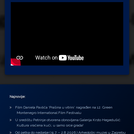
Najnovije:
Film Daniela Pavlića ‘Prašina u vitrini’ nagrađen na 12. Green
Montenegro International Film Festivalu
U središtu Petrinje otvorena obnovljena Galerija Krsto Hegedušić:
Kultura vraćena kući, u samo srce grada!
Od petka do nedjelje (31.7. – 2.8.2026.) Arheološki muzej u Zagrebu