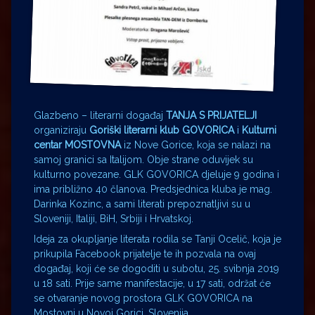
Glazbeno – literarni događaj
TANJA S PRIJATELJI
organiziraju
Goriški literarni klub
GOVORICA
i
Kulturni
centar
MOSTOVNA
iz Nove Gorice, koja se nalazi na
samoj granici sa Italijom. Obje strane oduvijek su
kulturno povezane. GLK GOVORICA djeluje 9 godina i
ima približno 40 članova. Predsjednica kluba je mag.
Darinka Kozinc, a sami literati prepoznatljivi su u
Sloveniji, Italiji, BiH, Srbiji i Hrvatskoj.
Ideja za okupljanje literata rodila se Tanji Ocelič, koja je
prikupila Facebook prijatelje te ih pozvala na ovaj
događaj, koji će se dogoditi u subotu, 25. svibnja 2019
u 18 sati. Prije same manifestacije, u 17 sati, održat će
se otvaranje novog prostora GLK GOVORICA na
Mostovni u Novoj Gorici, Slovenija.