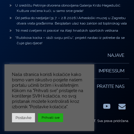
U središtu Petrinje otvorena obnovljena Galerija Krsto Hegedušić:
Kultura vraćena kući, u samo srce grada!
Od petka do nedjelje (31.7. – 2.8.2026.) Arheološki muzej u Zagrebu
otvara vrata građanima: Besplatan ulaz kao zaklon od toplinskog vala
‘Ni med cvetjem ni pravice’ na Aleji hrvatskih sportskih velikana
“Rubikova kocka – složi svoju priču”, projekt nastao iz potrebe da se
čuje glas djece!
NAJAVE
IMPRESSUM
Naša stranica koristi kolačiće kako
bismo vam iskustvo posjete našem
portalu učinili bržim i kvalitetnijim.
PRATITE NAS
Klikom na "Prihvati sve" pristajete na
korištenje SVIH kolačića, no svoj
pristanak možete kontrolirati kroz
izbornik "Postavke kolačića".
Facebook
LinkedIn
YouTub
E-m
X.com
Postavke
Prihvati sve
© ZG-KULT. Sva prava pridržana.