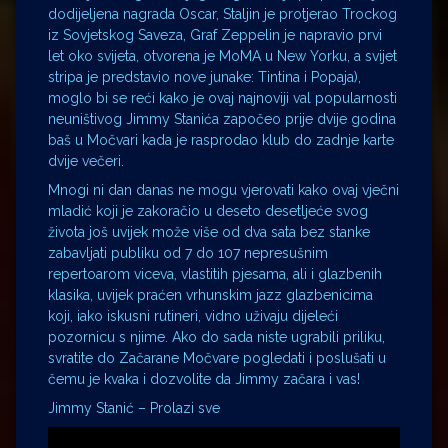
dodijeljena nagrada Oscar, Staljin je protjerao Trockog
iz Sovjetskog Saveza, Graf Zeppelin je napravio prvi
let oko svijeta, otvorena je MoMA u New Yorku, a svijet
stripa je predstavio nove junake: Tintina i Popaja),
moglo bi se reći kako je ovaj najnoviji val popularnosti
neuništivog Jimmy Stanića započeo prije dvije godina
baš u Močvari kada je rasprodao klub do zadnje karte
dvije večeri.
Mnogi ni dan danas ne mogu vjerovati kako ovaj vječni
mladić koji je zakoračio u deseto desetljeće svog
života još uvijek može više od dva sata bez stanke
zabavljati publiku od 7 do 107 nepresušnim
repertoarom viceva, vlastitih pjesama, ali i glazbenih
klasika, uvijek praćen vrhunskim jazz glazbenicima
koji, iako iskusni rutineri, vidno uživaju dijeleći
pozornicu s njime. Ako do sada niste ugrabili priliku,
svratite do Začarane Močvare pogledati i poslušati u
čemu je kvaka i dozvolite da Jimmy začara i vas!
Jimmy Stanić – Prolazi sve