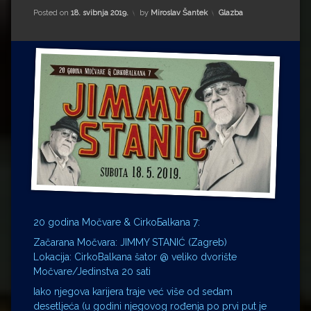
Impressum
Milenko Strižak
Kategorije:
Posted on
18. svibnja 2019.
by
Miroslav Šantek
Glazba
Drugi autori
Drugi autori
Matea Andrić
Ljiljana Lekanić-Kljaić
Željko Krznarić
Mario Lovreković
Miroslav Šantek
20 godina Močvare & CirkoБalkana 7:
Začarana Močvara: JIMMY STANIĆ (Zagreb)
Lokacija: CirkoBalkana šator @ veliko dvorište
Močvare/Jedinstva 20 sati
Iako njegova karijera traje već više od sedam
desetljeća (u godini njegovog rođenja po prvi put je