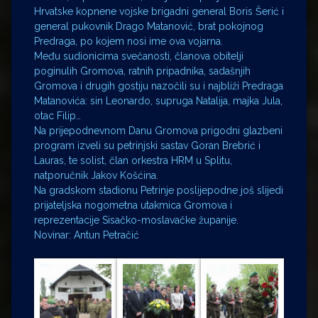
Hrvatske kopnene vojske brigadni general Boris Šerić i
general pukovnik Drago Matanović, brat pokojnog
Predraga, po kojem nosi ime ova vojarna.
Među sudionicima svečanosti, članova obitelji
poginulih Gromova, ratnih pripadnika, sadašnjih
Gromova i drugih gostiju nazočili su i najbliži Predraga
Matanovića: sin Leonardo, supruga Natalija, majka Jula,
otac Filip…
Na prijepodnevnom Danu Gromova prigodni glazbeni
program izveli su petrinjski sastav Goran Brebrić i
Lauras, te solist, član orkestra HRM u Splitu,
natporučnik Jakov Košćina.
Na gradskom stadionu Petrinje poslijepodne još slijedi
prijateljska nogometna utakmica Gromova i
reprezentacije Sisačko-moslavačke županije.
Novinar: Antun Petračić