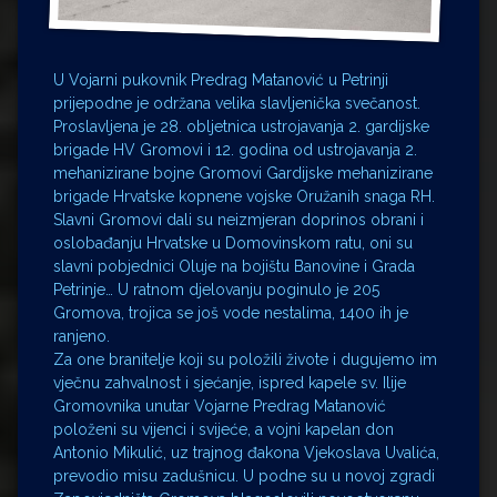
U Vojarni pukovnik Predrag Matanović u Petrinji
prijepodne je održana velika slavljenička svečanost.
Proslavljena je 28. obljetnica ustrojavanja 2. gardijske
brigade HV Gromovi i 12. godina od ustrojavanja 2.
mehanizirane bojne Gromovi Gardijske mehanizirane
brigade Hrvatske kopnene vojske Oružanih snaga RH.
Slavni Gromovi dali su neizmjeran doprinos obrani i
oslobađanju Hrvatske u Domovinskom ratu, oni su
slavni pobjednici Oluje na bojištu Banovine i Grada
Petrinje… U ratnom djelovanju poginulo je 205
Gromova, trojica se još vode nestalima, 1400 ih je
ranjeno.
Za one branitelje koji su položili živote i dugujemo im
vječnu zahvalnost i sjećanje, ispred kapele sv. Ilije
Gromovnika unutar Vojarne Predrag Matanović
položeni su vijenci i svijeće, a vojni kapelan don
Antonio Mikulić, uz trajnog đakona Vjekoslava Uvalića,
prevodio misu zadušnicu. U podne su u novoj zgradi