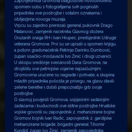
Zapovjedništa Gromova blagoslovili novootvorenu
spomen-sobu s fotografijama svih poginulih
pripadnika ove postrojbe i ostalim oznakama i
obilježjima novoga muzeja.
Vrpcu su zajedno prerezali general pukovnik Drago
Matanović, zamjenik načelnika Glavnog stožera
Oružanih snaga RH i Ivan Hrupec, predsjednik Udruge
veterana Gromova. Prvi su se upisali u spomen knjigu,
a potom gradonačelnik Petrinje Darinko Dumbović,
župan sisačko-moslavački Ivo Žinić i drugi uzvanici.
U sklopu središnje svečanosti Dana Gromova, na
strojilištu ove petrinjske vojarne najzaslužnijim
Gromovima uručene su nagrade i pohvale, a skupina
mladih pripadnika položila je prisegu, na glavu stavili
zelene beretke i dobili prepoznatljiv grb svoje
postrojbe.
O slavnoj povijesti Gromova, uspješnim sadašnjim
zadaćama i budućnosti ove elitne postrojbe Hrvatske
vojske govorili su zapovjednik 2. mehanizirane bojne
Gromovi bojnik Ivan Radić, zapovjednik 2. gardijske
mehanizirane brigade, brigadni general Tihomir
Kundid, župan Ivo Žinić, zamjenik zapovjednika