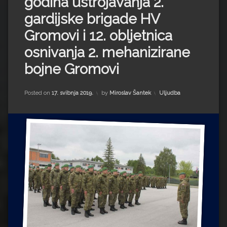
godina ustrojavanja 2.
Impressum
Milenko Strižak
gardijske brigade HV
Drugi autori
Drugi autori
Gromovi i 12. obljetnica
osnivanja 2. mehanizirane
Matea Andrić
bojne Gromovi
Ljiljana Lekanić-Kljaić
Kategorije:
Posted on
17. svibnja 2019.
by
Miroslav Šantek
Uljudba
Željko Krznarić
Mario Lovreković
Miroslav Šantek