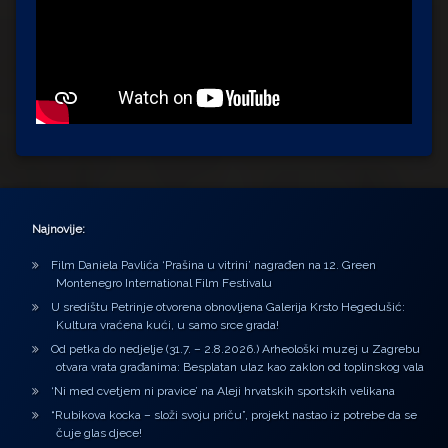
Najnovije:
Film Daniela Pavlića ‘Prašina u vitrini’ nagrađen na 12. Green
Montenegro International Film Festivalu
U središtu Petrinje otvorena obnovljena Galerija Krsto Hegedušić:
Kultura vraćena kući, u samo srce grada!
Od petka do nedjelje (31.7. – 2.8.2026.) Arheološki muzej u Zagrebu
otvara vrata građanima: Besplatan ulaz kao zaklon od toplinskog vala
‘Ni med cvetjem ni pravice’ na Aleji hrvatskih sportskih velikana
“Rubikova kocka – složi svoju priču”, projekt nastao iz potrebe da se
čuje glas djece!