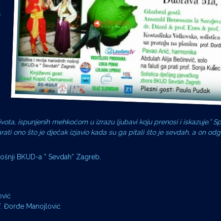
o
ivota, ispunjenih mehkoćom u izrazu ljubavi koju prenosi i iskazuje.” Sp
ati ono što je dječak izjavio kada su ga pitali što je sevdah, a on odgo
nošnji BKUD-a ” Sevdah” Zagreb.
ović
of. Đorđe Manojlović