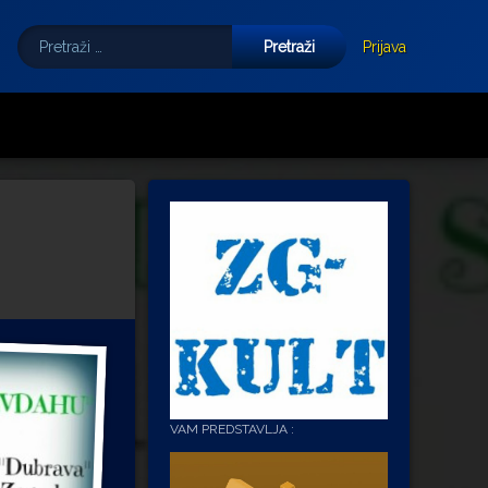
Pretraži:
Tube
E-mail
Prijava
VAM PREDSTAVLJA :