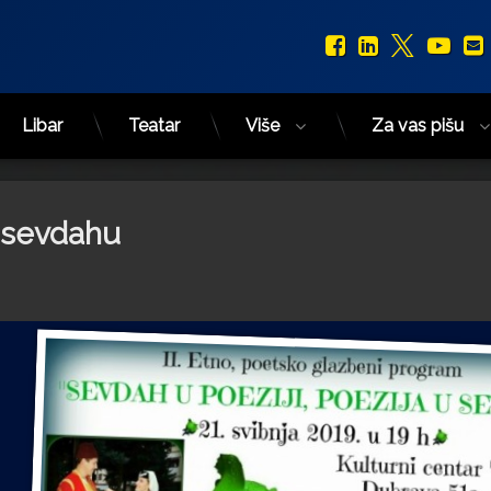
Facebook
LinkedIn
X.com
You
Libar
Teatar
Više
Za vas pišu
u sevdahu