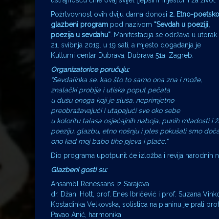
ustrajnošću čine ovaj svijet ljepšim mjestom za život.
Požrtvovnost ovih dviju dama donosi
2. Etno-poetsk
glazbeni program
pod nazivom
“Sevdah u poeziji,
poezija u sevdahu“
. Manifestacija se održava u utorak
21. svibnja 2019. u 19 sati, a mjesto događanja je
Kulturni centar Dubrava, Dubrava 51a, Zagreb.
Organizatorice poručuju:
“Sevdalinka se, kao što to samo ona zna i može,
znalački probija i utiska poput pečata
u dušu onoga koji je sluša, neprimjetno
preobražavajući i utapajući sve oko sebe
u koloritu talasa osjećajnih naboja, punih mladosti i ž
poeziju, glazbu, etno nošnju i ples pokušali smo dočar
ono kad moj babo tiho pjeva i plače.“
Dio programa upotpunit će izložba i revija narodnih 
Glazbeni gosti su:
Ansambl Renessans iz Sarajeva
dr. Džani Hott, prof. Enes Ibričević i prof. Suzana Vink
Kostadinka Velkovska, solistica na pianinu je prati pr
Pavao Anić, harmonika