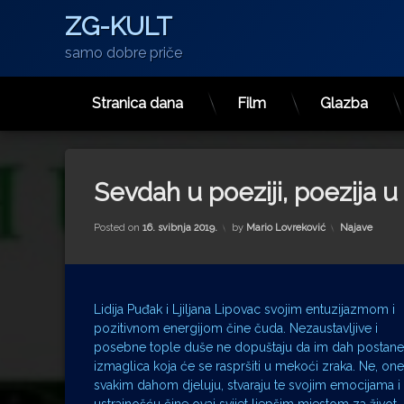
ZG-KULT
samo dobre priče
Stranica dana
Film
Glazba
Preskoči
na
sadržaj
Sevdah u poeziji, poezija 
Kategorije:
Posted on
16. svibnja 2019.
by
Mario Lovreković
Najave
Lidija Puđak i Ljiljana Lipovac svojim entuzijazmom i
pozitivnom energijom čine čuda. Nezaustavljive i
posebne tople duše ne dopuštaju da im dah postane
izmaglica koja će se raspršiti u mekoći zraka. Ne, one
svakim dahom djeluju, stvaraju te svojim emocijama i