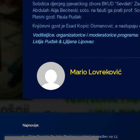
Solistica dječjeg pjevačkog zbora BKUD “Sevdah“ Z
Abdulah Alija Bećirević solo, na faluti ga prati prof. S
Plesni gost: Paula Puđak
Književni gost je Esad Kopić Osmanović, a nastupaju
Voditeljice, organizatorice i moderatorice programa:
Lidija Puđak & Ljiljana Lipovac
Mario Lovreković
Najnovije:
Film Daniela Pavlića ‘Prašina u vitrini’ nagrađen na 12.