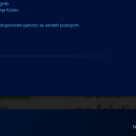
agreb
onja Kušec
 dogovoreni pjesnici sa sevdah poezijom.
N