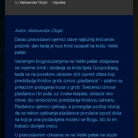
Impressum
Milenko Strižak
Kategorije:
by
Aleksandar Olujić
Uljudba
Drugi autori
Drugi autori
Matea Andrić
Autor: Aleksandar Olujić
Danas pravoslavni vjernici slave najtužniji kršćanski
Ljiljana Lekanić-Kljaić
praznik, dan kada je Isus Krist razapet na krstu, Veliki
petak.
Željko Krznarić
Večernjim bogosluženjima na Veliki petak obilježava
se vrijeme smrti i skidanja sa krsta tijela Gospodnjeg,
kada se na posebno ukrašen stol ispred oltara koji
Mario Lovreković
predstavlja Kristov grob iznosi „plaštanica“ – platno sa
prikazom polaganja Isusa u grob. Svećenici iznose
Miroslav Šantek
plaštanicu i tri puta, uz zvuke klepala, obilaze oko
crkve, što simbolično predstavlja Kristovu sahranu.
Plaštanicu vjernici cjelivaju, a ponegdje postoji običaj
da se nakon cjelivanja plaštanice provlače ispod stola
na koji je ona postavljena moleći se Bogu, što bi im
trebalo donijeti sreću.
U pravoslavnim crkvama se na Veliki petak ne služe