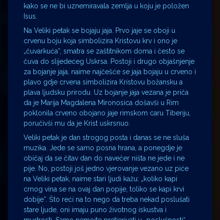
kako se ne bi uznemiravala zemlja u koju je položen
Isus.
Na Veliki petak se bojaju jaja. Prvo jaje se oboji u
crvenu boju koja simbolizira Kristovu krv i ono je
„čuvarkuća“, smatra se zaštitnikom doma i često se
čuva do slijedećeg Uskrsa. Postoji i drugo objašnjenje
za bojanje jaja, naime najčešće se jaja bojaju u crveno i
plavo gdje crvena simbolizira Kristovu božansku a
plava ljudsku prirodu. Uz bojanje jaja vezana je priča
da je Marija Magdalena Mironosica došavši u Rim
poklonila crveno obojano jaje rimskom caru Tiberiju,
poručivši mu da je Krist uskrsnuo.
Veliki petak je dan strogog posta i danas se ne sluša
muzika. Jede se samo posna hrana, a ponegdje je
običaj da se čitav dan do navečer ništa ne jede i ne
pije. No, postoji još jedno vjerovanje vezano uz piće
na Veliki petak, naime stari ljudi kažu: „koliko kapi
crnog vina se na ovaj dan popije, toliko se kapi krvi
dobije“. Što reći na to nego da treba nekad poslušati
stare ljude, oni imaju puno životnog iskustva i