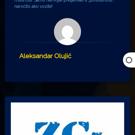
mudrosti. Samo nemojte pretjerivati u „poslušnosti“,
naročito ako vozite!
Aleksandar Olujić