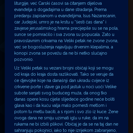
liturgije, već Carski časovi sa čitanjem dijelova
evanđelja o događajima u dane stradanja. Prema
predanju zapisanom u evanđeljima, Isus Nazarećanin,
car Judejski, umro je na krstu u “šesti čas dana” i
zavjese jerusalimskog hrama precijepile su se na pola,
sunce se pomračilo i sva zvona su popucala. Zato u
pravoslavnim crkvama na Veliki petak ne zvone zvona,
već se bogosluženja najavljuju drvenim klepalima, a
konopi zvona se povežu da ne bi netko slučajno
pozvonio.
Uz Veliki petak su vezani brojni običaji koji se mogu
od kraja do kraja dosta razlikovati. Tako se veruje da
će djevojke koje na današnji dan ukradu cvijeće iz
crkvene porte i stave ga pod jastuk u noći uoči Velike
subote sanjati svog budućeg muža, da onog tko
danas opere kosu cijele slijedeće godine neće boliti
glava kao i da kuću valja malo pomesti metlom i
potom tu metlu baciti, a s njom i svo zlo iz kuće. Žene
ovoga dana ne smiju uzimati iglu u ruke, da im na
rukama ne bi izbili plikovi. Običaj je da se na taj dan ne
sahranjuju pokojnici, iako to nije izrijekom zabranjeno,