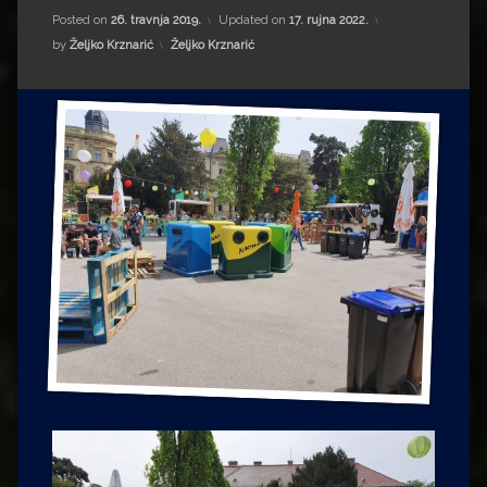
Impressum
Milenko Strižak
Posted on
26. travnja 2019.
Updated on
17. rujna 2022.
Kategorije:
by
Željko Krznarić
Željko Krznarić
Drugi autori
Drugi autori
Matea Andrić
Ljiljana Lekanić-Kljaić
Željko Krznarić
Mario Lovreković
Miroslav Šantek