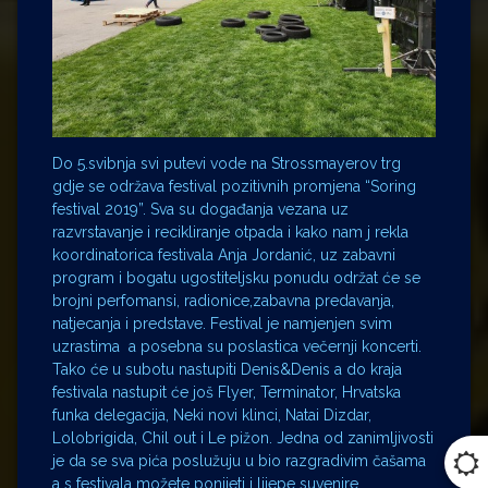
Do 5.svibnja svi putevi vode na Strossmayerov trg
gdje se održava festival pozitivnih promjena “Soring
festival 2019”. Sva su događanja vezana uz
razvrstavanje i recikliranje otpada i kako nam j rekla
koordinatorica festivala Anja Jordanić, uz zabavni
program i bogatu ugostiteljsku ponudu održat će se
brojni perfomansi, radionice,zabavna predavanja,
natjecanja i predstave. Festival je namjenjen svim
uzrastima a posebna su poslastica večernji koncerti.
Tako će u subotu nastupiti Denis&Denis a do kraja
festivala nastupit će još Flyer, Terminator, Hrvatska
funka delegacija, Neki novi klinci, Natai Dizdar,
Lolobrigida, Chil out i Le pižon. Jedna od zanimljivosti
je da se sva pića poslužuju u bio razgradivim čašama
a s festivala možete ponijeti i lijepe suvenire.