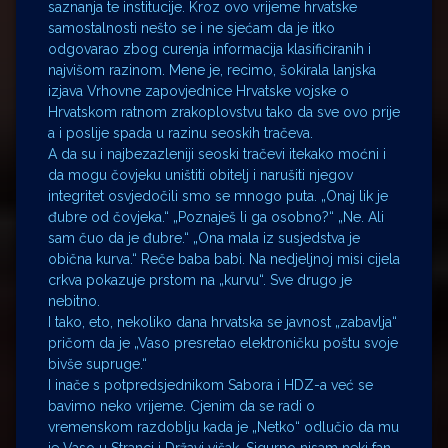
saznanja te institucije. Kroz ovo vrijeme hrvatske
samostalnosti nešto se i ne sjećam da je itko
odgovarao zbog curenja informacija klasificiranih i
najvišom razinom. Mene je, recimo, šokirala lanjska
izjava Vrhovne zapovjednice Hrvatske vojske o
Hrvatskom ratnom zrakoplovstvu tako da sve ovo prije
a i poslije spada u razinu seoskih tračeva.
A da su i najbezazleniji seoski tračevi itekako moćni i
da mogu čovjeku uništiti obitelj i narušiti njegov
integritet osvjedočili smo se mnogo puta. „Onaj lik je
đubre od čovjeka.“ „Poznaješ li ga osobno?“ „Ne. Ali
sam čuo da je đubre.“ „Ona mala iz susjedstva je
obična kurva.“ Reče baba babi. Na nedjeljnoj misi cijela
crkva pokazuje prstom na „kurvu“. Sve drugo je
nebitno.
I tako, eto, nekoliko dana hrvatska se javnost „zabavlja“
pričom da je „Vaso presretao elektroničku poštu svoje
bivše supruge.“
I inače s potpredsjednikom Sabora i HDZ-a već se
bavimo neko vrijeme. Cjenim da se radi o
vremenskom razdoblju kada je „Netko“ odlučio da mu