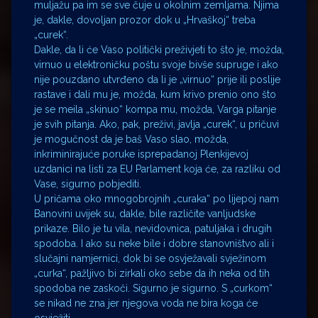
muljažu pa im se sve čuje u okolnim zemljama. Njima
je, dakle, dovoljan prozor dok u „Hrvaškoj“ treba
„curek“.
Dakle, da li će Vaso politički preživjeti to što je, možda,
virnuo u elektroničku poštu svoje bivše supruge i ako
nije pouzdano utvrđeno da li je „virnuo“ prije ili poslije
rastave i dali mu je, možda, kum krivo prenio ono što
je se meila „skinuo“ kompa mu, možda, Varga pitanje
je svih pitanja. Ako, pak, preživi, javlja „curek“, u pričuvi
je mogučnost da je baš Vaso slao, možda,
inkriminirajuće poruke isprepadanoj Plenkijevoj
uzdanici na listi za EU Parlament koja će, za razliku od
Vase, sigurno pobjediti.
U pričama oko mnogobrojnih „curaka“ po lijepoj nam
Banovini uvijek su, dakle, bile različite vanljudske
prikaze. Bilo je tu vila, nevidovnica, patuljaka i drugih
spodoba. I ako su neke bile i dobre stanovništvo ali i
slučajni namjernici, dok bi se osvježavali svježinom
„curka“, pažljivo bi zirkali oko sebe da ih neka od tih
spodoba ne zaskoči. Sigurno je sigurno. S „curkom“
se nikad ne zna jer njegova voda ne bira koga će