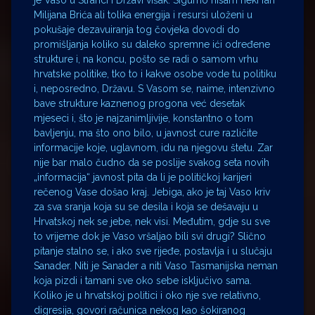
je Vaso u Stranci i Državi višak. Sigurno nisam neki fan
Milijana Brića ali tolika energija i resursi uloženi u
pokušaje dezavuiranja tog čovjeka dovodi do
promišljanja koliko su daleko spremne ići određene
strukture i, na koncu, pošto se radi o samom vrhu
hrvatske politike, tko to i kakve osobe vode tu politiku
i, neposredno, Državu. S Vasom se, naime, intenzivno
bave strukture kaznenog progona već desetak
mjeseci i, što je najzanimljivije, konstantno o tom
bavljenju, ma što ono bilo, u javnost cure različite
informacije koje, uglavnom, idu na njegovu štetu. Zar
nije bar malo čudno da se poslije svakog seta novih
„informacija“ javnost pita da li je političkoj karijeri
rečenog Vase došao kraj. Jebiga, ako je taj Vaso kriv
za sva sranja koja su se desila i koja se dešavaju u
Hrvatskoj nek se jebe, nek visi. Međutim, gdje su sve
to vrijeme dok je Vaso vršaljao bili svi drugi? Slično
pitanje stalno se, i ako sve rijeđe, postavlja i u slučaju
Sanader. Niti je Sanader a niti Vaso Tasmanijska neman
koja pizdi i tamani sve oko sebe isključivo sama.
Koliko je u hrvatskoj politici i oko nje sve relativno,
digresija, govori računica nekog kao šokiranog