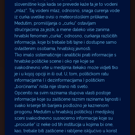
slovenštine koja kada se prevede kaže ta je to vodeni
„mlaz“. Taj vodeni mlaz, odnosno, snaga curenja vode
iz curka uvelike ovisi o meteorološkim prilikama.
Međutim, promišljanja o „curku“ ostavljam
stručnjacima za jezik, a mene daleko više zanima
hrvatski fenomen „curka“, odnosno, curkanja različitih
informacija, koje bi trebale biti tajne i dostupne samo
ovlaštenim osobama, hrvatskoj javnosti.
Tko imalo sistematičnije i analitički prati informacije s
hrvatske političke scene i oko nje koje se
svakodnevno vrte u medijima itekako može vidjeti tko
je i u kojoj opciji in ili out. U, tom, političkom ratu
informacijama ( i dezinformacijama ) političkim
„borčinama“ ništa nije strano niti sveto.
Općenito na svim razinama stupova vlasti postoje
informacije koje su zaštićene raznim razinama tajnosti i
svako kršenje tih barijera podložno je kaznenom
progonu. Međutim u hrvatskoj političkoj i medijskoj
sceni svakodnevno susrećemo informacije koje su
„procurile“ iz neke od tih institucija u kojima bi one,
kao, trebale biti zaštićene i rabljene isključivo u korist