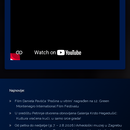
Najnovije:
Film Daniela Pavlića ‘Prašina u vitrini’ nagrađen na 12. Green
Montenegro International Film Festivalu
U središtu Petrinje otvorena obnovljena Galerija Krsto Hegedušić:
Kultura vraćena kući, u samo srce grada!
Od petka do nedjelje (31.7. – 2.8.2026.) Arheološki muzej u Zagrebu