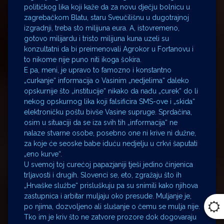
političkog lika koji kaže da za novu dječju bolnicu u
zagrebačkom Blatu, staru Sveučilišnu u dugotrajnoj
izgradnji, treba sto milijuna eura. A, istovremeno,
gotovo milijardu i tristo milijuna kuna uzeli su
konzultatni da bi preimenovali Agrokor u Fortanovu i
to nikome nije puno niti ikoga šokira.
E pa, meni, je upravo to famozno i konstantno
„curkanje“ informacija o Vasinim „nedjelima“ daleko
opskurnije što „institucije“ nikako da nađu „curek“ do li
nekog opskurnog lika koji falsificira SMS-ove i „skida“
elektroničku poštu bivše Vasine supruge. Sprdačina,
osim u situaciji da se iza svih tih „informacija“ ne
nalaze stvarne osobe, posebno one ni krive ni dužne,
za koje će seoske babe iduću nedjelju u crkvi šaputati
„eno kurve“.
U svemoj toj curećoj papazjaniji tješi jedino činjenica
trljavosti i drugih. Slovenci se, eto, zgražaju što ih
„Hrvaške službe“ prisluškuju pa su snimili kako njihova
zastupnica i arbitar muljaju oko presude. Muljanje je,
po njima, dozvoljeno ali slušanje o čemu se mulja nije.
Tko im je kriv što ne zatvore prozore dok dogovaraju