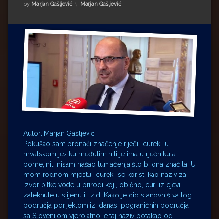
Impressum
Milenko Strižak
Kategorije:
by
Marjan Gašljević
Marjan Gašljević
Drugi autori
Drugi autori
Matea Andrić
Ljiljana Lekanić-Kljaić
Željko Krznarić
Mario Lovreković
Autor: Marjan Gašljević
Miroslav Šantek
Pokušao sam pronaći značenje riječi „curek“ u
hrvatskom jeziku međutim niti je ima u rječniku a,
bome, niti nisam našao tumačenja što bi ona značila. U
mom rodnom mjestu „curek“ se koristi kao naziv za
izvor pitke vode u prirodi koji, obično, curi iz cjevi
zateknute u stijenu ili zid. Kako je dio stanovništva tog
područja porijeklom iz, danas, pograničnih područja
sa Slovenijom vjerojatno je taj naziv potakao od