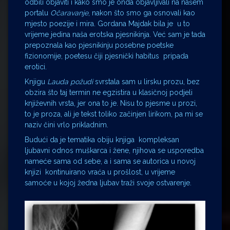
odbili objaviti i kako smo je onda objavljivali na našem
portalu
Očaravanje
, nakon što smo ga osnovali kao
mjesto poezije i mira. Gordana Majdak bila je u to
vrijeme jedina naša erotska pjesnikinja. Već sam je tada
prepoznala kao pjesnikinju posebne poetske
fizionomije, poetesu čiji pjesnički habitus pripada
erotici.
Knjigu
Lauda požudi
svrstala sam u lirsku prozu, bez
obzira što taj termin ne egzistira u klasičnoj podjeli
književnih vrsta, jer ona to je. Nisu to pjesme u prozi,
to je proza, ali je tekst toliko začinjen lirikom, pa mi se
naziv čini vrlo prikladnim.
Budući da je tematika obiju knjiga kompleksan
ljubavni odnos muškarca i žene, njihova se usporedba
nameće sama od sebe, a i sama se autorica u novoj
knjizi kontinuirano vraća u prošlost, u vrijeme
samoće u kojoj žedna ljubav traži svoje ostvarenje.