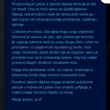
Progovorila je Ljubav, a njezina lepeza emocija je šira
od strasti. Ona ne misli samo na vlastita tjelesna
htijenja, ona emotivno raste do neslućenih visina pa i
riječ kojom se ostvaruje postaje profinjenija, suptilnija i
nježnija.
U literarnom smislu oba djela imaju svoju vrijednost,
iskrenost je vezana za riječ, riječ predočuje emociju,
ali osjećaji autorice našli su svoju drugu sferu i izraz se
promijenio. U uzajamnosti ispunjenog života, misli
ostaju obnažene, strast dodira nije se izgubila, samo je
pronašla novi način izražavanja ljubavi, onaj koji vulkan
pokreće blagim dodirom obnažene misli.
Knjiga ima epistularan oblik, niz zapisa i impresija iz
ljubavnog života dvaju srećom povezanih bića.
Posebno lijepim dijelom knjige smatram putopisne
pasuse u kojima se Ljubav nosi umjesto prtljage, a
svijet postaje čarobno mjesto za dvoje.
Marija Juračić, prof.