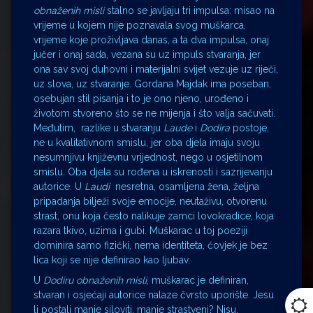
obnaženih misli
stalno se javljaju tri impulsa: misao na
vrijeme u kojem nije poznavala svog muškarca,
vrijeme koje proživljava danas, a ta dva impulsa, onaj
jučer i onaj sada, vezana su uz impuls stvaranja, jer
ona sav svoj duhovni i materijalni svijet vezuje uz riječi,
uz slova, uz stvaranje. Gordana Majdak ima poseban,
osebujan stil pisanja i to je ono njeno, urođeno i
životom stvoreno što se ne mijenja i što valja sačuvati.
Međutim, razlike u stvaranju
Laude
i
Dodira
postoje,
ne u kvalitativnom smislu, jer oba djela imaju svoju
nesumnjivu književnu vrijednost, nego u osjetilnom
smislu. Oba djela su rođena u iskrenosti i sazrijevanju
autorice. U
Laudi
nesretna, osamljena žena, željna
pripadanja bilježi svoje emocije, neutaživu, otvorenu
strast, onu koja često nalikuje zamci lovokradice, koja
razara tkivo, uzima i gubi. Muškarac u toj poeziji
dominira samo fizički, nema identiteta, čovjek je bez
lica koji se nije definirao kao ljubav.
U
Dodiru obnaženih misli
, muškarac je definiran,
stvaran i osjećaji autorice nalaze čvrsto uporište. Jesu
li postali manje siloviti, manje strastveni? Nisu.