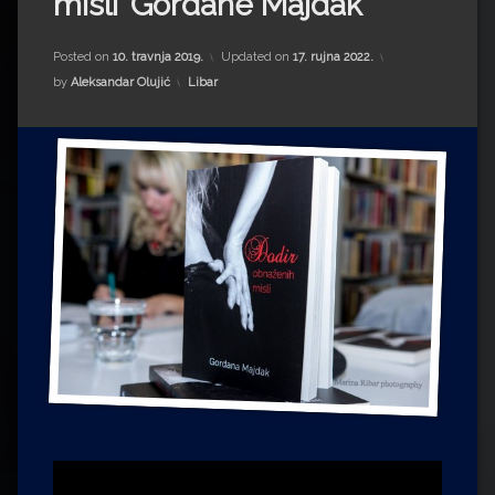
misli’ Gordane Majdak
Impressum
Milenko Strižak
Drugi autori
Drugi autori
Posted on
10. travnja 2019.
Updated on
17. rujna 2022.
Kategorije:
by
Aleksandar Olujić
Libar
Matea Andrić
Ljiljana Lekanić-Kljaić
Željko Krznarić
Mario Lovreković
Miroslav Šantek