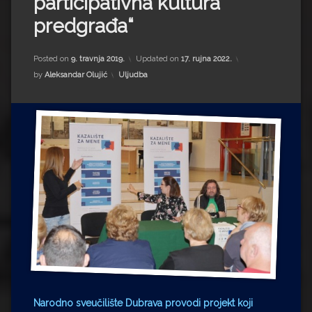
participativna kultura
Impressum
Milenko Strižak
predgrađa“
Drugi autori
Drugi autori
Posted on
9. travnja 2019.
Updated on
17. rujna 2022.
Matea Andrić
Kategorije:
by
Aleksandar Olujić
Uljudba
Ljiljana Lekanić-Kljaić
Željko Krznarić
Mario Lovreković
Miroslav Šantek
Narodno sveučilište Dubrava provodi projekt koji