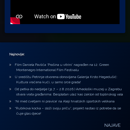
Najnovije:
Film Daniela Pavlića ‘Prašina u vitrini’ nagrađen na 12. Green
Montenegro International Film Festivalu
U središtu Petrinje otvorena obnovljena Galerija Krsto Hegedušić:
Kultura vraćena kući, u samo srce grada!
Od petka do nedjelje (31.7. – 2.8.2026.) Arheološki muzej u Zagrebu
otvara vrata građanima: Besplatan ulaz kao zaklon od toplinskog vala
‘Ni med cvetjem ni pravice’ na Aleji hrvatskih sportskih velikana
“Rubikova kocka – složi svoju priču”, projekt nastao iz potrebe da se
čuje glas djece!
NAJAVE