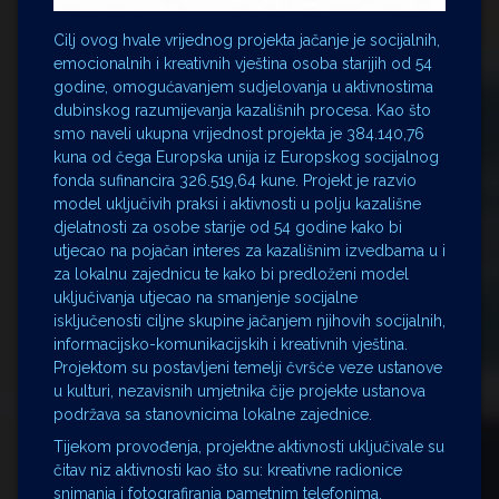
Cilj ovog hvale vrijednog projekta jačanje je socijalnih,
emocionalnih i kreativnih vještina osoba starijih od 54
godine, omogućavanjem sudjelovanja u aktivnostima
dubinskog razumijevanja kazališnih procesa. Kao što
smo naveli ukupna vrijednost projekta je 384.140,76
kuna od čega Europska unija iz Europskog socijalnog
fonda sufinancira 326.519,64 kune. Projekt je razvio
model uključivih praksi i aktivnosti u polju kazališne
djelatnosti za osobe starije od 54 godine kako bi
utjecao na pojačan interes za kazališnim izvedbama u i
za lokalnu zajednicu te kako bi predloženi model
uključivanja utjecao na smanjenje socijalne
isključenosti ciljne skupine jačanjem njihovih socijalnih,
informacijsko-komunikacijskih i kreativnih vještina.
Projektom su postavljeni temelji čvršće veze ustanove
u kulturi, nezavisnih umjetnika čije projekte ustanova
podržava sa stanovnicima lokalne zajednice.
Tijekom provođenja, projektne aktivnosti uključivale su
čitav niz aktivnosti kao što su: kreativne radionice
snimanja i fotografiranja pametnim telefonima,