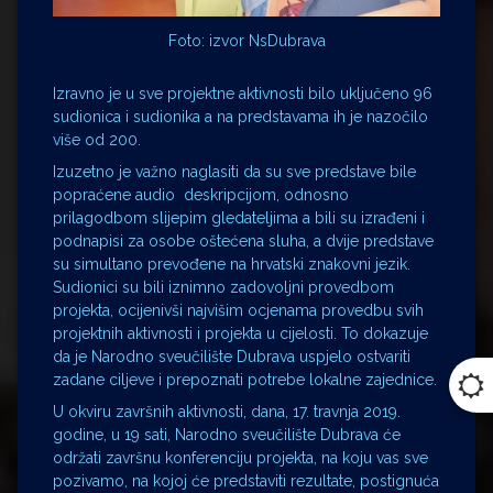
Foto: izvor NsDubrava
Izravno je u sve projektne aktivnosti bilo uključeno 96
sudionica i sudionika a na predstavama ih je nazočilo
više od 200.
Izuzetno je važno naglasiti da su sve predstave bile
popraćene audio deskripcijom, odnosno
prilagodbom slijepim gledateljima a bili su izrađeni i
podnapisi za osobe oštećena sluha, a dvije predstave
su simultano prevođene na hrvatski znakovni jezik.
Sudionici su bili iznimno zadovoljni provedbom
projekta, ocijenivši najvišim ocjenama provedbu svih
projektnih aktivnosti i projekta u cijelosti. To dokazuje
da je Narodno sveučilište Dubrava uspjelo ostvariti
zadane ciljeve i prepoznati potrebe lokalne zajednice.
U okviru završnih aktivnosti, dana, 17. travnja 2019.
godine, u 19 sati, Narodno sveučilište Dubrava će
održati završnu konferenciju projekta, na koju vas sve
pozivamo, na kojoj će predstaviti rezultate, postignuća