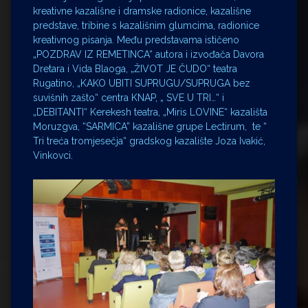
kreativne kazališne i dramske radionice, kazališne
predstave, tribine s kazališnim glumcima, radionice
kreativnog pisanja. Među predstavama ističeno
„POZDRAV IZ REMETINCA“ autora i izvođača Davora
Dretara i Vida Blaoga, „ŽIVOT JE ČUDO“ teatra
Rugatino, „KAKO UBITI SUPRUGU/SUPRUGA bez
suvišnih zašto“ centra KNAP, „ SVE U TRI…“ i
„DEBITANTI“ Kerekesh teatra, „Miris LOVINE“ kazališta
Moruzgva, “SARMICA” kazališne grupe Lectirum, te “
Tri treća tromjesečja“ gradskog kazalište Joza Ivakić,
Vinkovci.