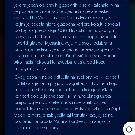
je ona jedan od pravih glasovnih bisera i talenata. Nina
je postala poznata kao pobjednik natjecateljeske
emisije The Voice – najljepši glas Hrvatske 2015. s
kojim je počela njena glazbena karijera koja ju dovela i
do tog da predstavlja 2016. Hrvatsku na Eurosongu.
Njena glazba balansira na granicama pop glazbe, etna
i world glazbe. Mješavina koja ima svoju odabranu
publiku, a nedavno je u još jednoj televizijskoj emisiji A
strana u duetu s Martinom Đurđević otpjevala Hourinu
Ako tražiš nekoga i ta izvedba je ušla pod kožu
mnogim ljudima.
Ovog petka Nina se odlučila na svoj prvi veliki koncert
i odabrala je za tu prigodu zagrebačku Tvornicu koju
nije nikome lako rasprodati. Publika koja je došla na
koncert dobila je dva sata i 15 minuta čistog užitka
prepunog emocija, eteričnosti i senzualnosti.Pun
pogodak za sve one koij vole ovakav glazbeni izričaj. I
video kamera je zabilježila taj trenutak kad joj se na
pozornici pridružila Martina Đurđević i znate, ono:
Uzmi me, to je sudbina…..