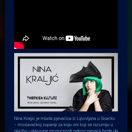
Nina Kraljić je mlada pjevačica iz Lipovljana u Sisačko
– moslavačkoj županiji za koju oni koji se razumiju u
glazbu i glasovne mogućnosti nekog pjevača tvrde da