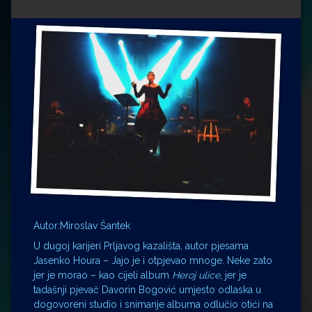
Impressum
Milenko Strižak
Drugi autori
Drugi autori
Matea Andrić
Ljiljana Lekanić-Kljaić
Željko Krznarić
Mario Lovreković
Miroslav Šantek
Autor:Miroslav Šantek
U dugoj karijeri Prljavog kazališta, autor pjesama
Jasenko Houra – Jajo je i otpjevao mnoge. Neke zato
jer je morao – kao cijeli album
Heroj ulice
, jer je
tadašnji pjevač Davorin Bogović umjesto odlaska u
dogovoreni studio i snimanje albuma odlučio otići na