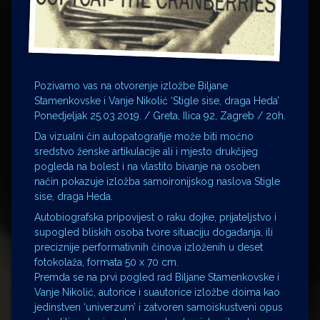
Pozivamo vas na otvorenje izložbe Biljane
Stamenkovske i Vanje Nikolić ‘Stigle sise, draga Heda’
Ponedjeljak 25.03.2019. / Greta, Ilica 92, Zagreb / 20h.
Da vizualni čin autopatografije može biti moćno
sredstvo ženske artikulacije ali i mjesto drukčijeg
pogleda na bolest i na vlastito bivanje na osoben
način pokazuje izložba samoironijskog naslova Stigle
sise, draga Heda.
Autobiografska pripovijest o raku dojke, prijateljstvo i
supogled bliskih osoba tvore situaciju događanja, ili
preciznije performativnih činova izloženih u deset
fotokolaža, formata 50 x 70 cm.
Premda se na prvi pogled rad Biljane Stamenkovske i
Vanje Nikolić, autorice i suautorice izložbe doima kao
jedinstven ‘univerzum’ i zatvoren samoiskustveni opus