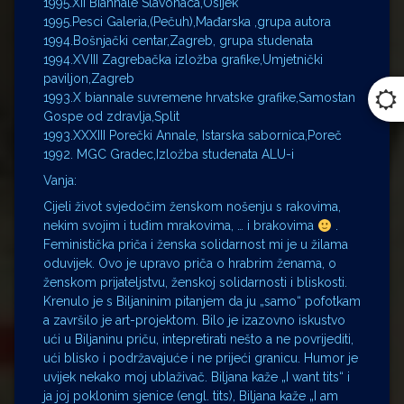
1995.XII Biannale Slavonaca,Osijek
1995.Pesci Galeria,(Pečuh),Mađarska ,grupa autora
1994.Bošnjački centar,Zagreb, grupa studenata
1994.XVIII Zagrebačka izložba grafike,Umjetnički
paviljon,Zagreb
1993.X biannale suvremene hrvatske grafike,Samostan
Gospe od zdravlja,Split
1993.XXXIII Porečki Annale, Istarska sabornica,Poreč
1992. MGC Gradec,Izložba studenata ALU-i
Vanja:
Cijeli život svjedočim ženskom nošenju s rakovima,
nekim svojim i tuđim mrakovima, … i brakovima
.
Feministička priča i ženska solidarnost mi je u žilama
oduvijek. Ovo je upravo priča o hrabrim ženama, o
ženskom prijateljstvu, ženskoj solidarnosti i bliskosti.
Krenulo je s Biljaninim pitanjem da ju „samo“ pofotkam
a završilo je art-projektom. Bilo je izazovno iskustvo
ući u Biljaninu priču, intepretirati nešto a ne povrijediti,
ući blisko i podržavajuće i ne prijeći granicu. Humor je
uvijek nekako moj ublaživač. Biljana kaže „I want tits“ i
ja joj poklonim sjenice (engl. tits), Biljana kaže „I am