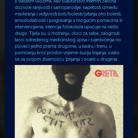
s vlastitim ulozima, kao suautorstvo internih zakona
dozvole ranjivosti i samoparodije, napetosti između
maskiranja i vidljivosti boli/bolesti/pitanja oko bolesti,
amodostatnosti i poigravanja s mogućim pomacima ili
intervencijama, intencija fotokolaža upućuje na nešto
drugo. Tijela su, u motrenju, otoci za sebe, zaogrnuti
taoci određenog medicinskog upisa i svjedočenja no
ploveći jedno prema drugome, u kadru i trenu, u
pomicanju kroz prostor-vrijeme-iluziju trajanja, svako
se sa svojom stvarnošću ‘prijanja’ i ocakli u drugima.