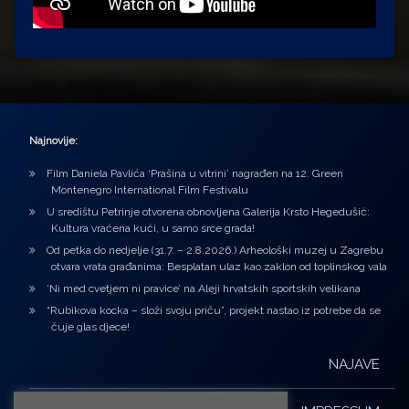
Najnovije:
Film Daniela Pavlića ‘Prašina u vitrini’ nagrađen na 12. Green
Montenegro International Film Festivalu
U središtu Petrinje otvorena obnovljena Galerija Krsto Hegedušić:
Kultura vraćena kući, u samo srce grada!
Od petka do nedjelje (31.7. – 2.8.2026.) Arheološki muzej u Zagrebu
otvara vrata građanima: Besplatan ulaz kao zaklon od toplinskog vala
‘Ni med cvetjem ni pravice’ na Aleji hrvatskih sportskih velikana
“Rubikova kocka – složi svoju priču”, projekt nastao iz potrebe da se
čuje glas djece!
NAJAVE