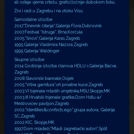
ali ostaje vjerna crtežu, grafici,točnije dubokom tisku.
Živi i radi u Zagrebu i na otoku Visu.
Samostalne izložbe
2017.”Dnevnik čitanja”,Galerija Flora,Dubrovnik
2007.Festival “Istruga”, Brna,Korčula
2005.”Snovi”,Galerija Karas,Zagreb
1995.Galerija Vladimira Nazora,Zagreb
1995.Galerija Waldinger
Skupne izložbe
2014.Godišnja izložba članova HDLU-i,Galerija Bačva,
Zagreb
2008.Slavonski biannale,Osijek
2005.”Vrtna garnitura”,vrt privatne kuće,Zagreb
2003.VI bijenale mladih umjetnika,MSU,Skopje,MK
2003.III Hrvatski trijenale grafike,Dom Hdlu-a/
Meštrovićev paviljon,Zagreb
2002.”Identities&conflicts,ego”,grupa autora, Galerija
SC,Zagreb
2002.KIC, Skopje,MK
1997.Dom mladeži,”Mladi zagrebački autori”,Split